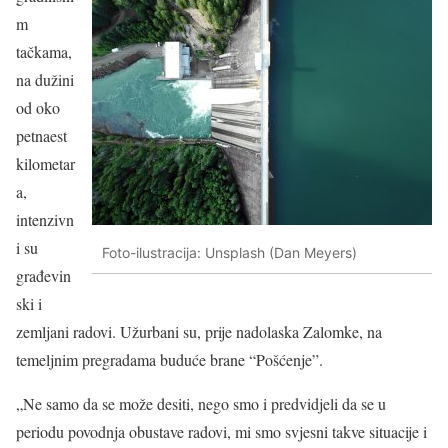
m
tačkama,
na dužini
od oko
petnaest
kilometar
a,
intenzivn
i su
Foto-ilustracija: Unsplash (Dan Meyers)
građevin
ski i
zemljani radovi. Užurbani su, prije nadolaska Zalomke, na
temeljnim pregradama buduće brane “Pošćenje”.
„Ne samo da se može desiti, nego smo i predvidjeli da se u
periodu povodnja obustave radovi, mi smo svjesni takve situacije i