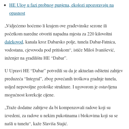
HE Ulog u fazi probnog punjena, ekolozi upozoravaju na
opasnost
„Vidjećemo hoćemo li krajem ove građevinske sezone ili
početkom naredne otvoriti napadna mjesta za 220 kilovoltni
dalekovod
, kanala kroz Dabarsko polje, tunela Dabar-Fatnica,
vodostana, cjevovoda pod pritiskom“, ističe Miloš Ivanišević,
inženjer na gradilištu HE “Dabar”.
U Upravi HE “Dabar” potvrdili su da je aktuelan odštetni zahtjev
preduzeća “Integral”, zbog povećanih troškova gradnje tunela,
usljed nepovoljne geološke strukture. I ugovorom je ostavljena
mogućnost korekcije cijene.
„Traže dodatne zahtjeve da bi kompenzovali radove koji su
izvedeni, za radove u nekim pukotinama i blokovima koji su se
našli u tunelu“, kaže Slaviša Stajić.