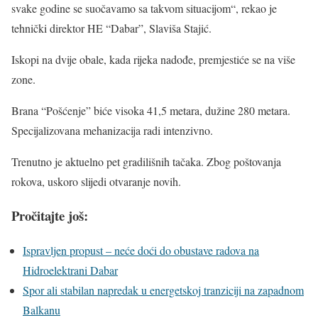
svake godine se suočavamo sa takvom situacijom“, rekao je
tehnički direktor HE “Dabar”, Slaviša Stajić.
Iskopi na dvije obale, kada rijeka nadođe, premjestiće se na više
zone.
Brana “Pošćenje” biće visoka 41,5 metara, dužine 280 metara.
Specijalizovana mehanizacija radi intenzivno.
Trenutno je aktuelno pet gradilišnih tačaka. Zbog poštovanja
rokova, uskoro slijedi otvaranje novih.
Pročitajte još:
Ispravljen propust – neće doći do obustave radova na
Hidroelektrani Dabar
Spor ali stabilan napredak u energetskoj tranziciji na zapadnom
Balkanu