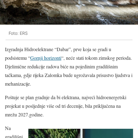
Foto: ERS
Izgradnja Hidroelektrane “Dabar”, prve koja se gradi u
podsistemu “
Gornji horizonti
“, neće stati tokom zimskog perioda.
Djelimične redukcije radova biće na pojedinim gradilišnim
tačkama, gdje rijeka Zalomka bude ugrožavala prisustvo ljudstva i
mehanizacije.
Poštuje se plan gradnje da bi elektrana, najveći hidroenergetski
projekat u posljednje više od tri decenije, bila priključena na
mrežu 2027.godine.
Na
gradilišni