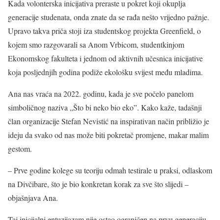
Kada volonterska inicijativa preraste u pokret koji okuplja
generacije studenata, onda znate da se rađa nešto vrijedno pažnje.
Upravo takva priča stoji iza studentskog projekta Greenfield, o
kojem smo razgovarali sa Anom Vrbicom, studentkinjom
Ekonomskog fakulteta i jednom od aktivnih učesnica inicijative
koja posljednjih godina podiže ekološku svijest među mladima.
Ana nas vraća na 2022. godinu, kada je sve počelo panelom
simboličnog naziva „Što bi neko bio eko”. Kako kaže, tadašnji
član organizacije Stefan Nevistić na inspirativan način približio je
ideju da svako od nas može biti pokretač promjene, makar malim
gestom.
– Prve godine kolege su teoriju odmah testirale u praksi, odlaskom
na Divčibare, što je bio konkretan korak za sve što slijedi –
objašnjava Ana.
Taj inicijalni entuzijazam nije ostao ograničen na prvu generaciju