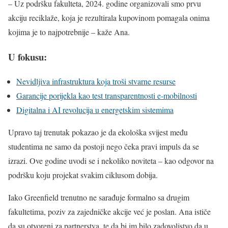
– Uz podršku fakulteta, 2024. godine organizovali smo prvu
akciju reciklaže, koja je rezultirala kupovinom pomagala onima
kojima je to najpotrebnije – kaže Ana.
U fokusu:
Nevidljiva infrastruktura koja troši stvarne resurse
Garancije porijekla kao test transparentnosti e-mobilnosti
Digitalna i AI revolucija u energetskim sistemima
Upravo taj trenutak pokazao je da ekološka svijest među
studentima ne samo da postoji nego čeka pravi impuls da se
izrazi. Ove godine uvodi se i nekoliko noviteta – kao odgovor na
podršku koju projekat svakim ciklusom dobija.
Iako Greenfield trenutno ne sarađuje formalno sa drugim
fakultetima, poziv za zajedničke akcije već je poslan. Ana ističe
da su otvoreni za partnerstva, te da bi im bilo zadovoljstvo da u