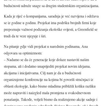
budućnosti udruže snage sa drugim studentskim organizacijama.
Kada je riječ o kompanijama, saradnja je već razvijena i održava
se iz godine u godinu. Projekat ima podršku brojnih firmi koje
prepoznaju važnost podizanja ekološke svijesti, a Greenfield se
trudi da te veze njeguje i širi.
Na pitanje gdje vidi projekat u narednim godinama, Ana
odgovara sa optimizmom:
– Nadamo se da će generacije koje dolaze nastaviti našim
stopama, ali i dodatno unaprijediti projekat novim idejama,
akcijama i inicijativama. Cilj nam je da u budućnosti
organizujemo konferencije na kojima bi govorili stručnjaci iz
oblasti ekologije, kako bismo mladima približili koliku razliku
može napraviti i naizgled mala promjena u svakodnevnom
ponašanju. Takođe, voljeli bismo da realizujemo akcije sadnje i
doprinesemo uređenju određenih dijelova Beograda, ali i drugih