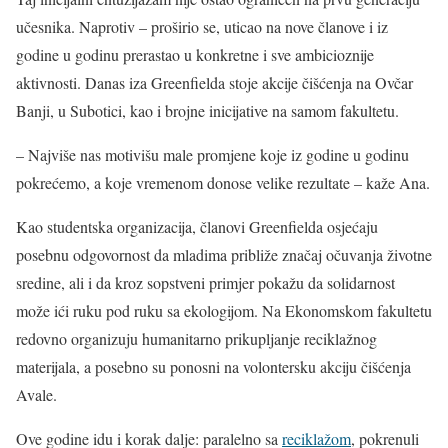
učesnika. Naprotiv – proširio se, uticao na nove članove i iz
godine u godinu prerastao u konkretne i sve ambicioznije
aktivnosti. Danas iza Greenfielda stoje akcije čišćenja na Ovčar
Banji, u Subotici, kao i brojne inicijative na samom fakultetu.
– Najviše nas motivišu male promjene koje iz godine u godinu
pokrećemo, a koje vremenom donose velike rezultate – kaže Ana.
Kao studentska organizacija, članovi Greenfielda osjećaju
posebnu odgovornost da mladima približe značaj očuvanja životne
sredine, ali i da kroz sopstveni primjer pokažu da solidarnost
može ići ruku pod ruku sa ekologijom. Na Ekonomskom fakultetu
redovno organizuju humanitarno prikupljanje reciklažnog
materijala, a posebno su ponosni na volontersku akciju čišćenja
Avale.
Ove godine idu i korak dalje: paralelno sa
reciklažom
, pokrenuli