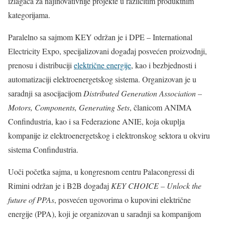
izlagača za najinovativnije projekte u različitim produktnim
kategorijama.
Paralelno sa sajmom KEY održan je i DPE – International
Electricity Expo, specijalizovani događaj posvećen proizvodnji,
prenosu i distribuciji
električne energije
, kao i bezbjednosti i
automatizaciji elektroenergetskog sistema. Organizovan je u
saradnji sa asocijacijom
Distributed Generation Association –
Motors, Components, Generating Sets
, članicom ANIMA
Confindustria, kao i sa Federazione ANIE, koja okuplja
kompanije iz elektroenergetskog i elektronskog sektora u okviru
sistema Confindustria.
Uoči početka sajma, u kongresnom centru Palacongressi di
Rimini održan je i B2B događaj
KEY CHOICE – Unlock the
future of PPAs
, posvećen ugovorima o kupovini električne
energije (PPA), koji je organizovan u saradnji sa kompanijom