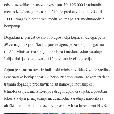
odsto, uz veliko prisustvo investitora. Na 125.000 kvadratnih
metara izložbenog prostora u 24 hale predstavljeno je više od
1.000 izlagačkih brendova, među kojima je 320 međunarodnih
kompanija.
Događaju je prisustvovalo 530 ugostitelja kupaca i delegacije iz
59 zemalja, uz podršku Italijanske agencije za spoljnu trgovinu
(ITA) i Ministarstva spoljnih poslova i međunarodne saradnje
Italije, dok je akreditovano 412 novinara iz cijelog svijeta.
Sajam je 4. marta otvorio italijanski ministar zaštite životne sredine
i energetske bezbjednosti Gilberto Pichetto Fratin. Tokom tri dana
trajanja događaja predstavljena su najnovija industrijska i
tehnološka rješenja iz Evrope i drugih dijelova svijeta, a poseban
fokus stavljen je na jačanje međunarodne saradnje, naročito sa
afričkim kontinentom kroz novi prostor Africa Investment HUB.