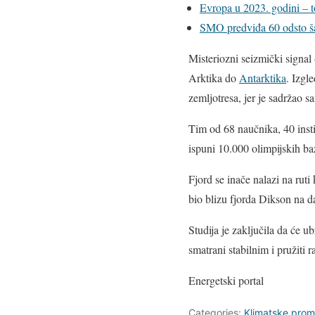
Evropa u 2023. godini – to
SMO predviđa 60 odsto š
Misteriozni seizmički signal 
Arktika do
Antarktika
. Izgl
zemljotresa, jer je sadržao 
Tim od 68 naučnika, 40 instit
ispuni 10.000 olimpijskih ba
Fjord se inače nalazi na ruti
bio blizu fjorda Dikson na da
Studija je zaključila da će u
smatrani stabilnim i pružiti
Energetski portal
Categories:
Klimatske prom