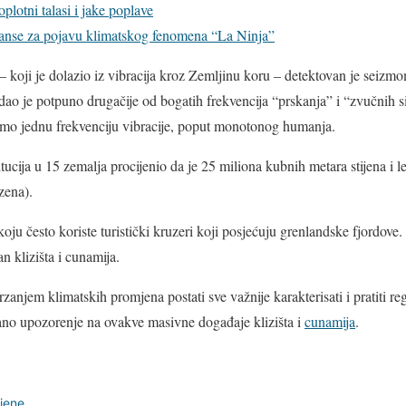
plotni talasi i jake poplave
anse za pojavu klimatskog fenomena “La Ninja”
– koji je dolazio iz vibracija kroz Zemljinu koru – detektovan je seizmo
edao je potpuno drugačije od bogatih frekvencija “prskanja” i “zvučnih 
samo jednu frekvenciju vibracije, poput monotonog humanja.
ucija u 15 zemalja procijenio da je 25 miliona kubnih metara stijena i l
zena).
 koju često koriste turistički kruzeri koji posjećuju grenlandske fjordove.
n klizišta i cunamija.
brzanjem klimatskih promjena postati sve važnije karakterisati i pratiti r
 rano upozorenje na ovakve masivne događaje klizišta i
cunamija
.
jene