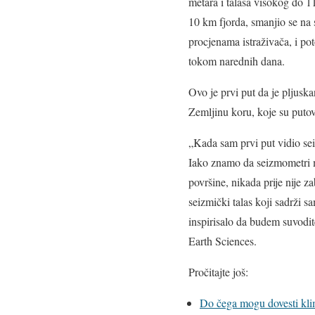
metara i talasa visokog do 11
10 km fjorda, smanjio se na
procjenama istraživača, i p
tokom narednih dana.
Ovo je prvi put da je pljuska
Zemljinu koru, koje su putova
„Kada sam prvi put vidio se
Iako znamo da seizmometri m
površine, nikada prije nije z
seizmički talas koji sadrži s
inspirisalo da budem suvodit
Earth Sciences.
Pročitajte još:
Do čega mogu dovesti kli