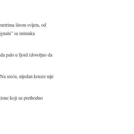
metrima širom svijeta, od
signala” sa snimaka
eda palo u fjord (dovoljno da
 Na sreću, nijedan kruzer nije
egione koji su prethodno