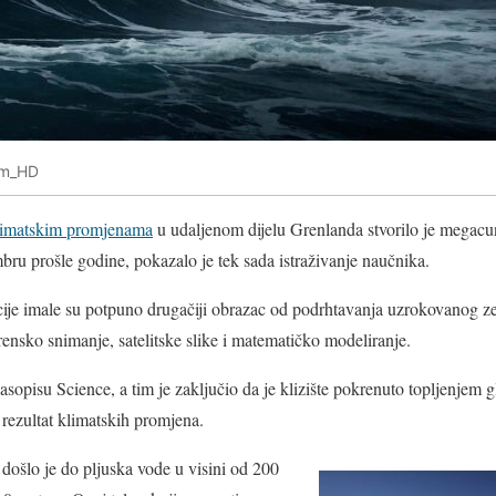
Tim_HD
limatskim promjenama
u udaljenom dijelu Grenlanda stvorilo je megac
mbru prošle godine, pokazalo je tek sada istraživanje naučnika.
ije imale su potpuno drugačiji obrazac od podrhtavanja uzrokovanog ze
erensko snimanje, satelitske slike i matematičko modeliranje.
časopisu Science, a tim je zaključio da je klizište pokrenuto topljenjem g
 rezultat klimatskih promjena.
došlo je do pljuska vode u visini od 200