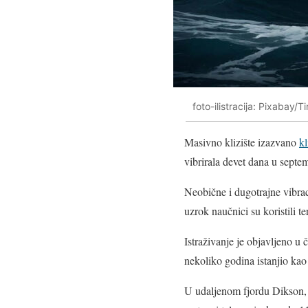
foto-ilistracija: Pixabay/
Masivno klizište izazvano
k
vibrirala devet dana u septe
Neobične i dugotrajne vibrac
uzrok naučnici su koristili t
Istraživanje je objavljeno u 
nekoliko godina istanjio kao
U udaljenom fjordu Dikson, 