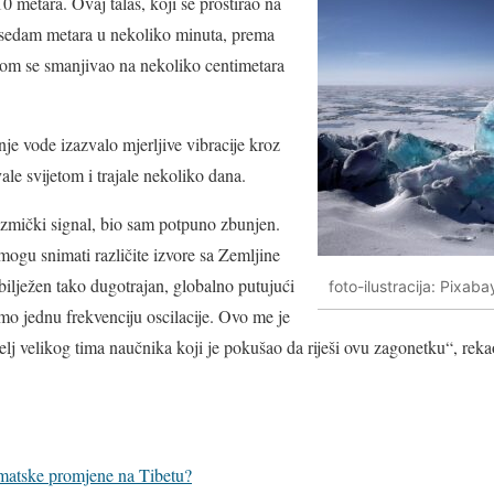
0 metara. Ovaj talas, koji se prostirao na
 sedam metara u nekoliko minuta, prema
otom se smanjivao na nekoliko centimetara
nje vode izazvalo mjerljive vibracije kroz
le svijetom i trajale nekoliko dana.
izmički signal, bio sam potpuno zbunjen.
ogu snimati različite izvore sa Zemljine
abilježen tako dugotrajan, globalno putujući
foto-ilustracija: Pixa
amo jednu frekvenciju oscilacije. Ovo me je
elj velikog tima naučnika koji je pokušao da riješi ovu zagonetku“, rek
matske promjene na Tibetu?