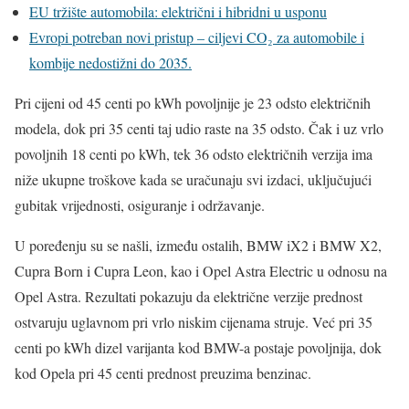
EU tržište automobila: električni i hibridni u usponu
Evropi potreban novi pristup – ciljevi CO₂ za automobile i
kombije nedostižni do 2035.
Pri cijeni od 45 centi po kWh povoljnije je 23 odsto električnih
modela, dok pri 35 centi taj udio raste na 35 odsto. Čak i uz vrlo
povoljnih 18 centi po kWh, tek 36 odsto električnih verzija ima
niže ukupne troškove kada se uračunaju svi izdaci, uključujući
gubitak vrijednosti, osiguranje i održavanje.
U poređenju su se našli, između ostalih, BMW iX2 i BMW X2,
Cupra Born i Cupra Leon, kao i Opel Astra Electric u odnosu na
Opel Astra. Rezultati pokazuju da električne verzije prednost
ostvaruju uglavnom pri vrlo niskim cijenama struje. Već pri 35
centi po kWh dizel varijanta kod BMW-a postaje povoljnija, dok
kod Opela pri 45 centi prednost preuzima benzinac.