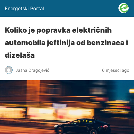
Energetski Portal
Koliko je popravka električnih
automobila jeftinija od benzinaca i
dizelaša
Jasna Dragojević
6 mjeseci ago