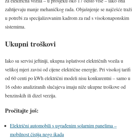
za električna vozila – u prosjeku oko 17 odsto više – iako ona
zahtijevaju manje mehaničkog rada. Objašnjenje se najčešće traži
u potrebi za specijalizovanim kadrom za rad s visokonaponskim
sistemima.
Ukupni troškovi
Iako su servisi jeftiniji, ukupna isplativost električnih vozila u
velikoj mjeri zavisi od cijene električne energije. Pri visokoj tarifi
od 60 centi po kWh električni modeli nisu konkurentni – samo u
16 odsto analiziranih slučajeva imaju niže ukupne troškove od
benzinskih ili dizel verzija.
Pročitajte još:
Električni automobili s ugrađenim solarnim panelima –
mobilnost čistija nego ikada