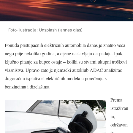
Foto-ilustracija: Unsplash (jannes glas)
Ponuda pristupačnih električnih automobila danas je znatno veća
nego prije nekoliko godina, a cijene nastavljaju da padaju. Ipak,
ključno pitanje za kupce ostaje – koliki su stvarni ukupni troškovi
vlasništva. Upravo zato je njemački autoklub ADAC analizirao
dugoročnu isplativost električnih modela u poređenju s
benzincima i dizelašima.
Prema
istraživan
ju,
održavan
je