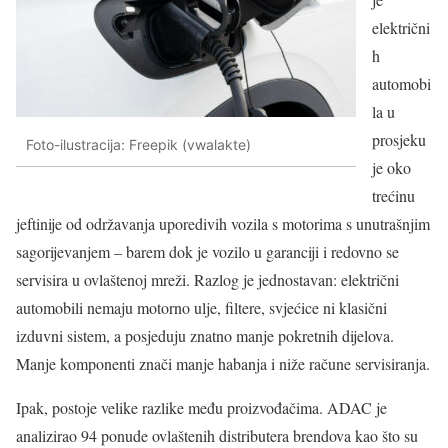
električni
h
automobi
la u
prosjeku
Foto-ilustracija: Freepik (vwalakte)
je oko
trećinu
jeftinije od održavanja uporedivih vozila s motorima s unutrašnjim
sagorijevanjem – barem dok je vozilo u garanciji i redovno se
servisira u ovlaštenoj mreži. Razlog je jednostavan: električni
automobili nemaju motorno ulje, filtere, svjećice ni klasični
izduvni sistem, a posjeduju znatno manje pokretnih dijelova.
Manje komponenti znači manje habanja i niže račune servisiranja.
Ipak, postoje velike razlike među proizvođačima. ADAC je
analizirao 94 ponude ovlaštenih distributera brendova kao što su