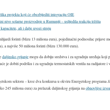
lika projekta koji će obezbijediti integraciju OIE
ni nivo solarne proizvodnje u Rumuniji – uslijedila reakcija tržišta
apacitete, ali i dalje uvozi struju
lijardi forinti (blizu 13 miliona eura), pojedinačni podnosilac prijave 
), a najviše 50 miliona forinti (blizu 130.000 eura).
te
daljinsko grijanje
mogu da dobiju sredstva i za ugradnju uređaja koji 
e je dobiti podršku i za ugradnju termostatskih ventila na radijatore i v
rgetskom sektoru – kroz dva konkursa u okviru Energetskog programa
J
(oko 245 miliona eura) za prelazak daljinskog grijanja na
obnovljive izvo