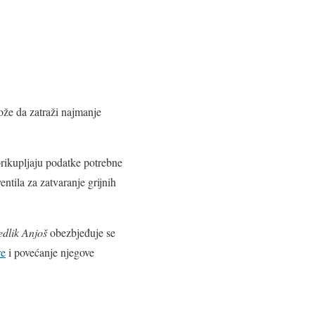
može da zatraži najmanje
prikupljaju podatke potrebne
entila za zatvaranje grijnih
edlik Anjoš
obezbjeđuje se
re
i povećanje njegove