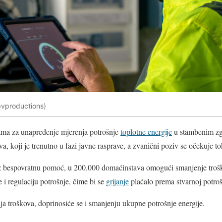
(pvproductions)
ma za unapređenje mjerenja potrošnje
toplotne energije
u stambenim z
va, koji je trenutno u fazi javne rasprave, a zvanični poziv se očekuje t
oz bespovratnu pomoć, u 200.000 domaćinstava omogući smanjenje troš
 i regulaciju potrošnje, čime bi se
grijanje
plaćalo prema stvarnoj potrošn
a troškova, doprinosiće se i smanjenju ukupne potrošnje energije.