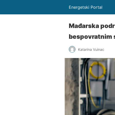
Energetski Portal
Mađarska podrž
bespovratnim 
Katarina Vuinac