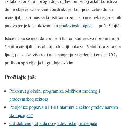
asflata iskoristi u novogradnji, uglavnom se taj asfalt koristi za
donje slojeve kolovozne konstrukcije, koji je izuzetno dobar
materijal, a kod nas se koristi samo za nasipanje nekategorisanih
puteva jer je klasifikovan kao
građevinski otpad
— priča Stojić.
Ističe da su se nekada korišteni katran kao vezivo i brojni drugi
štetni materijali u asfaltnoj industriji pokazali štetnim za zdravlje
ljudi, pa se sve više radi na smanjenju zagađenja i emisiji CO₂
prilikom spravljanja i ugradnje asfalta.
Pročitajte još:
Pokrenut globalni program za održivost modnog i
građevinskog sektora
Posljedice poplava u FBiH alarmirale sektor građevinarstva –
šta mijenjati?
Od staklenog otpada do građevinskog materijala