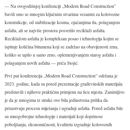
— Na ovogodišnjoj konfrenciji „Modern Road Construction”
bavili smo se mnogim ključnim stvarima vezanim za kolovozne
konstrukcije, od stabilizacije kosina, ojačanjima tla, polaganjem
asfalta, ali se najviše prostora posvetilo reciklaži asfalta.
Reciklažom asfalta je kompleksan posao i tehnologija kojim se
ispituje količina bitumena koji se zadržao na obavijenosti zrna,
koliko se upilo u samo zrno, oplemenjivanjem starog asfalta i
polaganjem novih asfalta — priča Stojić.
Prvi put konferencija „Modern Road Construction” održana je
2023. godine, kada su pored prezentacije građevinskih materijala
predstavili i njihovu praktičnu primjenu na licu mjesta. Zanimljivo
je da je mnogima iz struke ovo bila jedinstvena prilika da
prisustvuju procesu miješanja i ugradnji asfalta. Pored asfalta bile
su mnogobrojne tehnologije i materijali koji doprinose
poboljšanju, ekonomičnosti, kvalitetu izgradnje kolovoznih