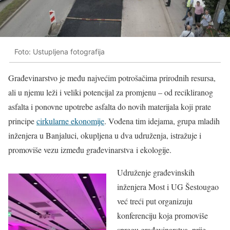
Foto: Ustupljena fotografija
Građevinarstvo je među najvećim potrošačima prirodnih resursa,
ali u njemu leži i veliki potencijal za promjenu – od recikliranog
asfalta i ponovne upotrebe asfalta do novih materijala koji prate
principe
cirkularne ekonomije
. Vođena tim idejama, grupa mladih
inženjera u Banjaluci, okupljena u dva udruženja, istražuje i
promoviše vezu između građevinarstva i ekologije.
Udruženje građevinskih
inženjera Most i UG Šestougao
već treći put organizuju
konferenciju koja promoviše
spregu građevinarstva, prije