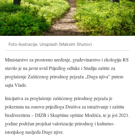
Foto-ilustracija: Unsplash (Maksim Shutov)
Ministarstvo za prostorno uređenje, građevinarstvo i ekologiju RS
stavilo je na javni uvid Prijedlog odluke i Studiju zaštite za
proglašenje Zaštićenog prirodnog pejzaža „Duga njiva” putem
sajta Vlade.
Inicijativa za proglašenje zaštićenog prirodnog pejzaža je
pokrenuta na osnovu prijedloga Društva za istraživanje i zaštitu
biodiverziteta – DIZB i Skupštine opštine Modriča, te je još 2021.
godine podržan projekat valorizacije prirodnog i kulturno-
istorijskog nasljeđa Duge njive.