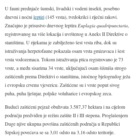
U fauni prednjače šumski, livadski i vodeni insekti, posebno
dnevni i noćni
leptiri
(145 vrsta), tvrdokrilci i riječni rakovi.
Značajno je prisustvo dnevnog leptira
Euplagia quadripunctaria
,
registrovanog na više lokacija i uvrštenog u Aneks II Direktive o
staništima. U rijekama je zabilježeno šest vrsta riba, dok su
istraživanja herpetofaune pokazala osam vrsta gmizavaca i šest
vrsta vodozemaca. Tokom istraživanja ptica registrovano je 73
vrste, a među sisarima 34 vrste, uključujući osam šišmiša strogo
zaštićenih prema Direktivi o staništima, istočnog bjelogrudog ježa
i evropsku crvenu vjevericu. Zaštićene su i vrste poput sivog
puha, puha lješnjar, poljske voluharice i evropskog zeca.
Budući zaštićeni pejzaž obuhvata 3.587,37 hektara i na cijelom
području predviđen je režim zaštite II i III stepena. Proglašenjem
Duge njive ukupna površina zaštićenih područja u Republici
Srpskoj povećava se sa 3,01 odsto na 3,16 odsto teritorije.