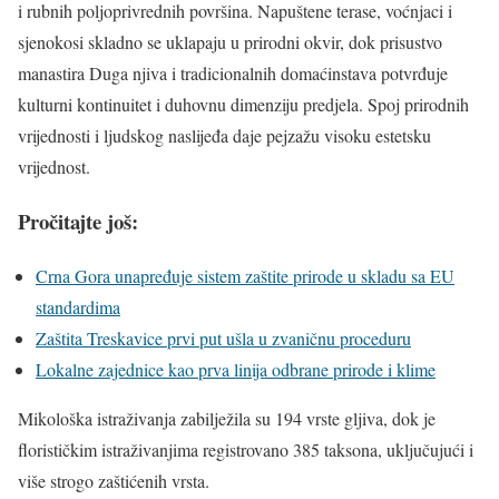
i rubnih poljoprivrednih površina. Napuštene terase, voćnjaci i
sjenokosi skladno se uklapaju u prirodni okvir, dok prisustvo
manastira Duga njiva i tradicionalnih domaćinstava potvrđuje
kulturni kontinuitet i duhovnu dimenziju predjela. Spoj prirodnih
vrijednosti i ljudskog naslijeđa daje pejzažu visoku estetsku
vrijednost.
Pročitajte još:
Crna Gora unapređuje sistem zaštite prirode u skladu sa EU
standardima
Zaštita Treskavice prvi put ušla u zvaničnu proceduru
Lokalne zajednice kao prva linija odbrane prirode i klime
Mikološka istraživanja zabilježila su 194 vrste gljiva, dok je
florističkim istraživanjima registrovano 385 taksona, uključujući i
više strogo zaštićenih vrsta.