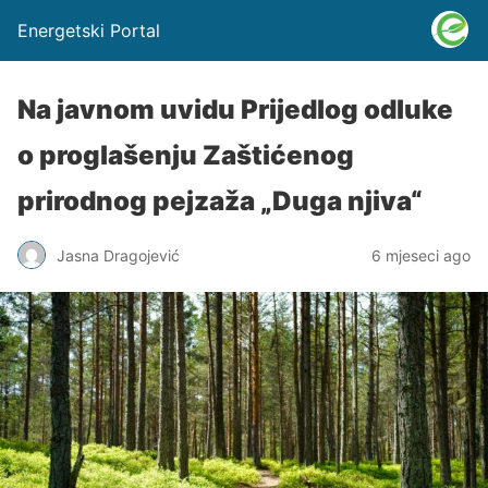
Energetski Portal
Na javnom uvidu Prijedlog odluke
o proglašenju Zaštićenog
prirodnog pejzaža „Duga njiva“
Jasna Dragojević
6 mjeseci ago