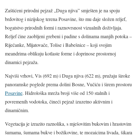
Zaštićeni prirodni pejzaž „Duga njiva” smješten je na spoju
brdovitog i nizijskog terena Posavine, što mu daje složen reljef,
bogatstvo prirodnih formi i raznovrsnost vizualnih doživljaja.
Reljef čine zaobljeni grebeni i padine s dolinama manjih potoka –
Riječanke, Mijatovače, Tolise i Babešnice – koji svojim
meandrima oblikuju kotlaste forme i doprinose prostornoj
dinamici pejzaža.
Najviši vrhovi, Vis (692 m) i Duga njiva (622 m), pružaju široke
panoramske poglede prema dolini Bosne, Vučiću i širem prostoru
Posavine
. Hidrološka mreža broji više od 150 stalnih i
povremenih vodotoka, čineći pejzaž izuzetno aktivnim i
dinamičnim.
Vegetacija je izrazito raznolika, s mješovitim bukovim i hrastovim
šumama, šumama bukve i božikovine, te mozaicima livada, šikara