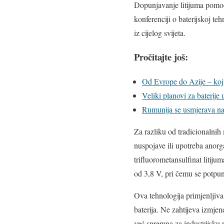
Dopunjavanje litijuma pomoć
konferenciji o baterijskoj te
iz cijelog svijeta.
Pročitajte još:
Od Evrope do Azije – koji 
Veliki planovi za baterije 
Rumunija se usmjerava na 
Za razliku od tradicionalnih
nuspojave ili upotreba anorg
trifluorometansulfinat litij
od 3,8 V, pri čemu se potpu
Ova tehnologija primjenljiva 
baterija. Ne zahtijeva izmjen
već spremna za industrijsku 