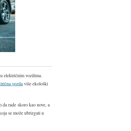
 u električnim vozilima.
ktrična vozila
više ekološki
m da rade skoro kao nove, a
koja se može ubrizgati u