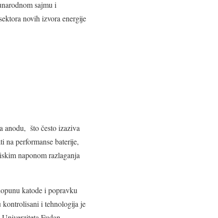
đunarodnom sajmu i
sektora novih izvora energije
a anodu, što često izaziva
ti na performanse baterije,
 niskim naponom razlaganja
, dopunu katode i popravku
kontrolisani i tehnologija je
 Univerziteta Fudan.