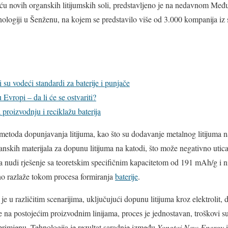
u novih organskih litijumskih soli, predstavljeno je na nedavnom Me
hnologiji u Šenženu, na kojem se predstavilo više od 3.000 kompanija iz 
su vodeći standardi za baterije i punjače
u Evropi – da li će se ostvariti?
proizvodnju i reciklažu baterija
 metoda dopunjavanja litijuma, kao što su dodavanje metalnog litijuma n
anskih materijala za dopunu litijuma na katodi, što može negativno utica
uma nudi rješenje sa teoretskim specifičnim kapacitetom od 191 mAh/g i
no razlaže tokom procesa formiranja
baterije
.
je u različitim scenarijima, uključujući dopunu litijuma kroz elektrolit
e na postojećim proizvodnim linijama, proces je jednostavan, troškovi su 
primjenu. Tehnologija je rezultat saradnje između
Yongtai New Energy
i