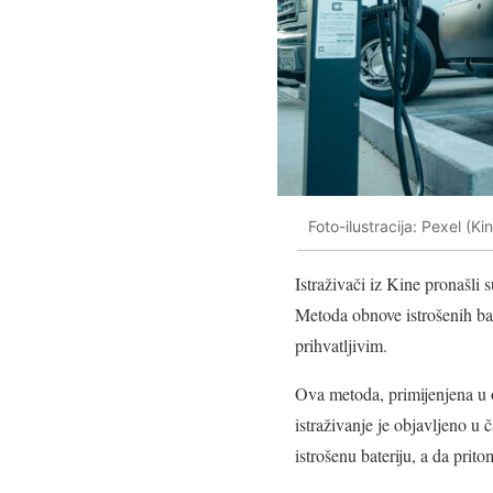
Foto-ilustracija: Pexel (K
Istraživači iz Kine pronašli 
Metoda obnove istrošenih bat
prihvatljivim.
Ova metoda, primijenjena u o
istraživanje je objavljeno u
istrošenu bateriju, a da prit