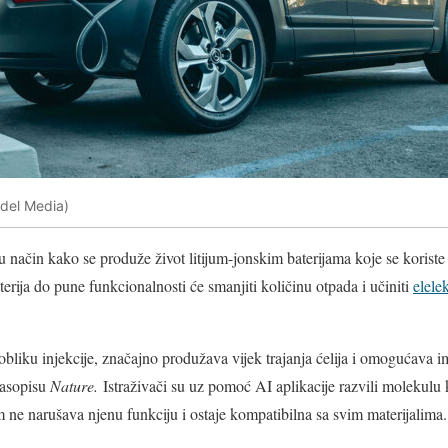
indel Media)
su način kako se produže život litijum-jonskim baterijama koje se koriste
erija do pune funkcionalnosti će smanjiti količinu otpada i učiniti
elele
bliku injekcije, značajno produžava vijek trajanja ćelija i omogućava i
 časopisu
Nature.
Istraživači su uz pomoć AI aplikacije razvili molekulu 
om ne narušava njenu funkciju i ostaje kompatibilna sa svim materijalima.