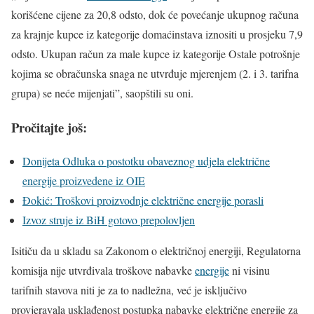
korišćene cijene za 20,8 odsto, dok će povećanje ukupnog računa
za krajnje kupce iz kategorije domaćinstava iznositi u prosjeku 7,9
odsto. Ukupan račun za male kupce iz kategorije Ostale potrošnje
kojima se obračunska snaga ne utvrđuje mjerenjem (2. i 3. tarifna
grupa) se neće mijenjati”, saopštili su oni.
Pročitajte još:
Donijeta Odluka o postotku obaveznog udjela električne
energije proizvedene iz OIE
Đokić: Troškovi proizvodnje električne energije porasli
Izvoz struje iz BiH gotovo prepolovljen
Isitiču da u skladu sa Zakonom o električnoj energiji, Regulatorna
komisija nije utvrđivala troškove nabavke
energije
ni visinu
tarifnih stavova niti je za to nadležna, već je isklјučivo
provjeravala usklađenost postupka nabavke električne energije za