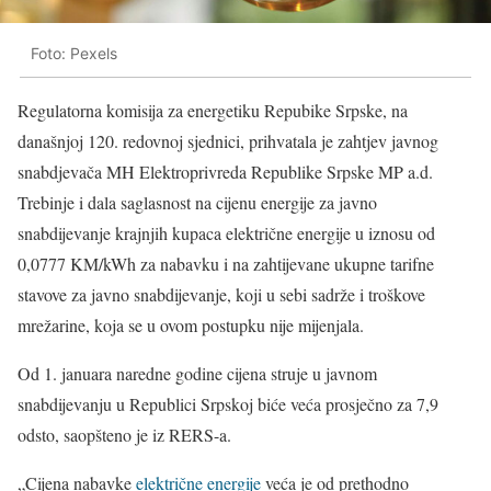
Foto: Pexels
Regulatorna komisija za energetiku Repubike Srpske, na
današnjoj 120. redovnoj sjednici, prihvatala je zahtjev javnog
snabdjevača MH Elektroprivreda Republike Srpske MP a.d.
Trebinje i dala saglasnost na cijenu energije za javno
snabdijevanje krajnjih kupaca električne energije u iznosu od
0,0777 KM/kWh za nabavku i na zahtijevane ukupne tarifne
stavove za javno snabdijevanje, koji u sebi sadrže i troškove
mrežarine, koja se u ovom postupku nije mijenjala.
Od 1. januara naredne godine cijena struje u javnom
snabdijevanju u Republici Srpskoj biće veća prosječno za 7,9
odsto, saopšteno je iz RERS-a.
„Cijena nabavke
električne energije
veća je od prethodno