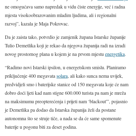
ne omogućava samo napredak u vidu čiste energije, već i radna
mjesta visokoobrazovanim mladim ljudima, ali i regionalni
razvoj”, kazala je Maja Pokrovac.
Da je zaista tako, potvrdio je zamjenik župana Istarske županije
Tulio Demetlika koji je rekao da njegova županija radi na izradi
novog prostornog plana u kojem je na prvom mjestu
energetika
.
“Radimo novi Istarski ipsilon, u energetskom smislu. Planiramo
priključenje 400 megavata
solara
, ali kako sunca nema uvijek,
predvidjeli smo i baterijske stanice od 150 megavata koje će nam
dobro doći ljeti kad nam stigne 600.000 turista pa nam je mreža
na maksimumu preopterećenja i prijeti nam ‘blackout'”, pojasnio
je Demetlika pa dodao da Istarska županija želi da postane
autonomna što se struje tiče, a nada se da će same spomenute
baterije u pogonu biti za deset godina.