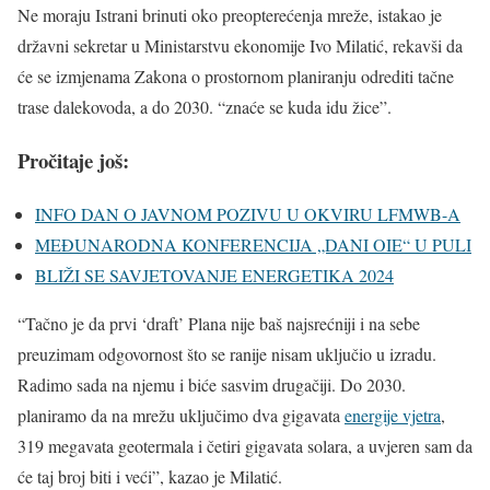
Ne moraju Istrani brinuti oko preopterećenja mreže, istakao je
državni sekretar u Ministarstvu ekonomije Ivo Milatić, rekavši da
će se izmjenama Zakona o prostornom planiranju odrediti tačne
trase dalekovoda, a do 2030. “znaće se kuda idu žice”.
Pročitaje još:
INFO DAN O JAVNOM POZIVU U OKVIRU LFMWB-A
MEĐUNARODNA KONFERENCIJA „DANI OIE“ U PULI
BLIŽI SE SAVJETOVANJE ENERGETIKA 2024
“Tačno je da prvi ‘draft’ Plana nije baš najsrećniji i na sebe
preuzimam odgovornost što se ranije nisam uključio u izradu.
Radimo sada na njemu i biće sasvim drugačiji. Do 2030.
planiramo da na mrežu uključimo dva gigavata
energije vjetra
,
319 megavata geotermala i četiri gigavata solara, a uvjeren sam da
će taj broj biti i veći”, kazao je Milatić.