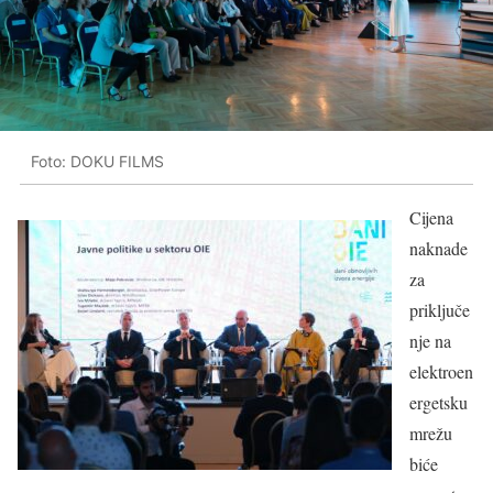
Foto: DOKU FILMS
Cijena
naknade
za
priključe
nje na
elektroen
ergetsku
mrežu
biće