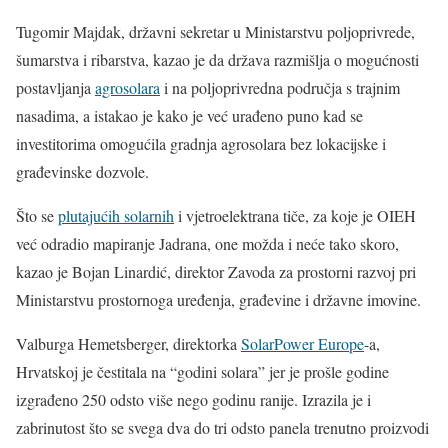
Tugomir Majdak, državni sekretar u Ministarstvu poljoprivrede,
šumarstva i ribarstva, kazao je da država razmišlja o mogućnosti
postavljanja
agrosolara
i na poljoprivredna područja s trajnim
nasadima, a istakao je kako je već urađeno puno kad se
investitorima omogućila gradnja agrosolara bez lokacijske i
građevinske dozvole.
Što se
plutajućih solarnih
i vjetroelektrana tiče, za koje je OIEH
već odradio mapiranje Jadrana, one možda i neće tako skoro,
kazao je Bojan Linardić, direktor Zavoda za prostorni razvoj pri
Ministarstvu prostornoga uređenja, građevine i državne imovine.
Valburga Hemetsberger, direktorka
SolarPower Europe
-a,
Hrvatskoj je čestitala na “godini solara” jer je prošle godine
izgrađeno 250 odsto više nego godinu ranije. Izrazila je i
zabrinutost što se svega dva do tri odsto panela trenutno proizvodi