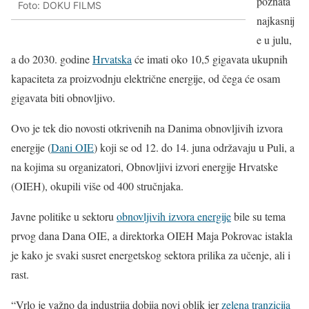
poznata
Foto: DOKU FILMS
najkasnij
e u julu,
a do 2030. godine
Hrvatska
će imati oko 10,5 gigavata ukupnih
kapaciteta za proizvodnju električne energije, od čega će osam
gigavata biti obnovljivo.
Ovo je tek dio novosti otkrivenih na Danima obnovljivih izvora
energije (
Dani OIE
) koji se od 12. do 14. juna održavaju u Puli, a
na kojima su organizatori, Obnovljivi izvori energije Hrvatske
(OIEH), okupili više od 400 stručnjaka.
Javne politike u sektoru
obnovljivih izvora energije
bile su tema
prvog dana Dana OIE, a direktorka OIEH Maja Pokrovac istakla
je kako je svaki susret energetskog sektora prilika za učenje, ali i
rast.
“Vrlo je važno da industrija dobija novi oblik jer
zelena tranzicija