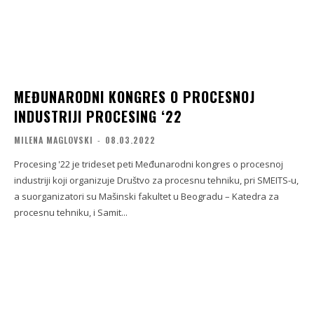
MEĐUNARODNI KONGRES O PROCESNOJ
INDUSTRIJI PROCESING ‘22
MILENA MAGLOVSKI
-
08.03.2022
Procesing '22 je trideset peti Međunarodni kongres o procesnoj
industriji koji organizuje Društvo za procesnu tehniku, pri SMEITS-u,
a suorganizatori su Mašinski fakultet u Beogradu – Katedra za
procesnu tehniku, i Samit...