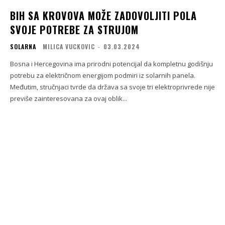
BIH SA KROVOVA MOŽE ZADOVOLJITI POLA
SVOJE POTREBE ZA STRUJOM
SOLARNA
MILICA VUCKOVIC
-
03.03.2024
Bosna i Hercegovina ima prirodni potencijal da kompletnu godišnju
potrebu za električnom energijom podmiri iz solarnih panela.
Međutim, stručnjaci tvrde da država sa svoje tri elektroprivrede nije
previše zainteresovana za ovaj oblik...