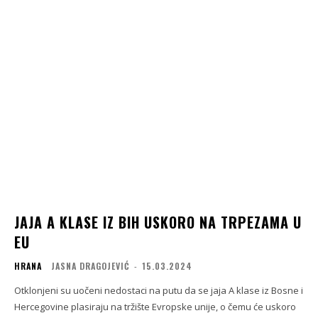
JAJA A KLASE IZ BIH USKORO NA TRPEZAMA U
EU
HRANA
JASNA DRAGOJEVIĆ
-
15.03.2024
Otklonjeni su uočeni nedostaci na putu da se jaja A klase iz Bosne i
Hercegovine plasiraju na tržište Evropske unije, o čemu će uskoro