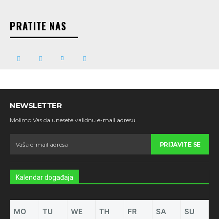
PRATITE NAS
NEWSLETTER
Molimo Vas da unesete validnu e-mail adresu
PRIJAVITE SE
Kalendar događaja
MO
TU
WE
TH
FR
SA
SU