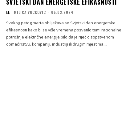
SVJETSKI DAN ENERGETSKE EFIKASNOSTI
EE
MILICA VUCKOVIC
-
05.03.2024
Svakog petog marta obilježava se Svjetski dan energetske
efikasnosti kako bi se više vremena posvetilo temi racionalne
potrošnje električne energije bilo da je riječ o sopstvenom
domaćinstvu, kompaniji, industriji ili drugim mjestima....