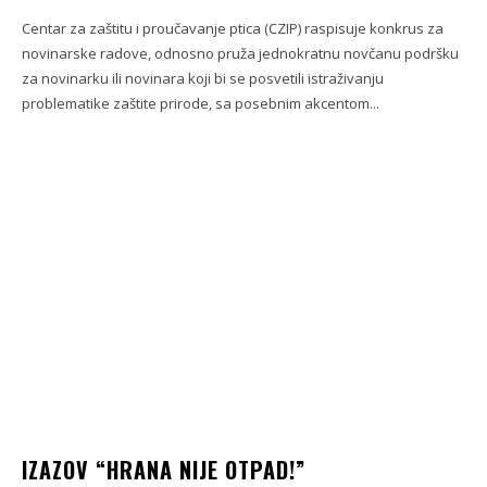
Centar za zaštitu i proučavanje ptica (CZIP) raspisuje konkrus za
novinarske radove, odnosno pruža jednokratnu novčanu podršku
za novinarku ili novinara koji bi se posvetili istraživanju
problematike zaštite prirode, sa posebnim akcentom...
IZAZOV “HRANA NIJE OTPAD!”