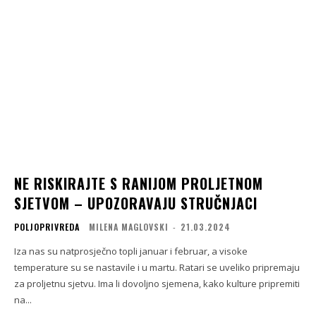
NE RISKIRAJTE S RANIJOM PROLJETNOM
SJETVOM – UPOZORAVAJU STRUČNJACI
POLJOPRIVREDA
MILENA MAGLOVSKI
-
21.03.2024
Iza nas su natprosječno topli januar i februar, a visoke
temperature su se nastavile i u martu. Ratari se uveliko pripremaju
za proljetnu sjetvu. Ima li dovoljno sjemena, kako kulture pripremiti
na...