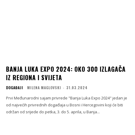
BANJA LUKA EXPO 2024: OKO 300 IZLAGAČA
IZ REGIONA I SVIJETA
DOGAĐAJI
MILENA MAGLOVSKI
-
31.03.2024
Prvi Međunarodni sajam privrede "Banja Luka Expo 2024" jedan je
od najvećih privrednih događaja u Bosni i Hercegovini koji će biti
održan od srijede do petka, 3. do 5. aprila, u Banja...