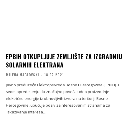
EPBIH OTKUPLJUJE ZEMLJIŠTE ZA IZGRADNJU
SOLARNIH ELEKTRANA
MILENA MAGLOVSKI
-
18.07.2021
Javno preduzeće Elektroprivreda Bosne i Hercegovina (EPBiH) u
svom opredeljenju da značajno poveća udeo proizvodnje
električne energije iz obnovljivih izvora na teritoriji Bosne i
Hercegovine, upućuje poziv zainteresovanim stranama za
iskazivanje interesa...