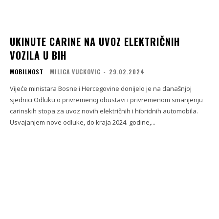
UKINUTE CARINE NA UVOZ ELEKTRIČNIH
VOZILA U BIH
MOBILNOST
MILICA VUCKOVIC
-
29.02.2024
Vijeće ministara Bosne i Hercegovine donijelo je na današnjoj
sjednici Odluku o privremenoj obustavi i privremenom smanjenju
carinskih stopa za uvoz novih električnih i hibridnih automobila.
Usvajanjem nove odluke, do kraja 2024. godine,...