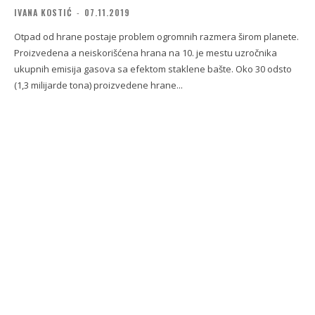
IVANA KOSTIĆ
-
07.11.2019
Otpad od hrane postaje problem ogromnih razmera širom planete.
Proizvedena a neiskorišćena hrana na 10. je mestu uzročnika
ukupnih emisija gasova sa efektom staklene bašte. Oko 30 odsto
(1,3 milijarde tona) proizvedene hrane...