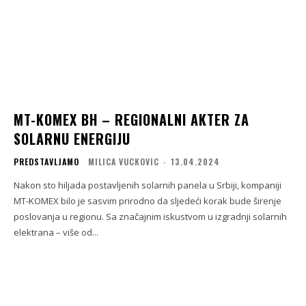
MT-KOMEX BH – REGIONALNI AKTER ZA
SOLARNU ENERGIJU
PREDSTAVLJAMO
MILICA VUCKOVIC
-
13.04.2024
Nakon sto hiljada postavljenih solarnih panela u Srbiji, kompaniji
MT-KOMEX bilo je sasvim prirodno da sljedeći korak bude širenje
poslovanja u regionu. Sa značajnim iskustvom u izgradnji solarnih
elektrana – više od...