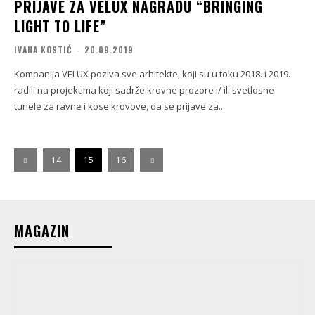
PRIJAVE ZA VELUX NAGRADU “BRINGING
LIGHT TO LIFE”
IVANA KOSTIĆ
-
20.09.2019
Kompanija VELUX poziva sve arhitekte, koji su u toku 2018. i 2019.
radili na projektima koji sadrže krovne prozore i/ ili svetlosne
tunele za ravne i kose krovove, da se prijave za...
14
15
16
MAGAZIN