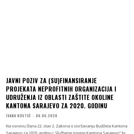
JAVNI POZIV ZA (SU)FINANSIRANJE
PROJEKATA NEPROFITNIH ORGANIZACIJA I
UDRUŽENJA IZ OBLASTI ZAŠTITE OKOLINE
KANTONA SARAJEVO ZA 2020. GODINU
IVANA KOSTIĆ
-
06.06.2020
Na osnovu člana 22. stav 2. Zakona o izvršavanju Budžeta Kantona
Sarajevo za 2020. godinu („Službene novine Kantona Sarajevo“ br.