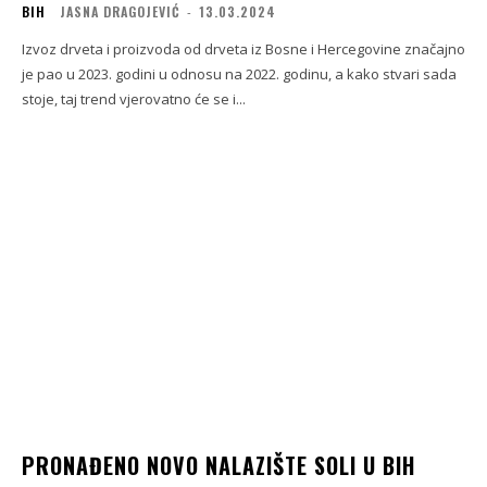
BIH
JASNA DRAGOJEVIĆ
-
13.03.2024
Izvoz drveta i proizvoda od drveta iz Bosne i Hercegovine značajno
je pao u 2023. godini u odnosu na 2022. godinu, a kako stvari sada
stoje, taj trend vjerovatno će se i...
PRONAĐENO NOVO NALAZIŠTE SOLI U BIH