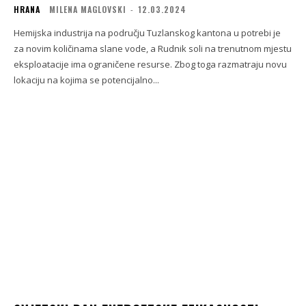
HRANA
MILENA MAGLOVSKI
-
12.03.2024
Hemijska industrija na području Tuzlanskog kantona u potrebi je
za novim količinama slane vode, a Rudnik soli na trenutnom mjestu
eksploatacije ima ograničene resurse. Zbog toga razmatraju novu
lokaciju na kojima se potencijalno...