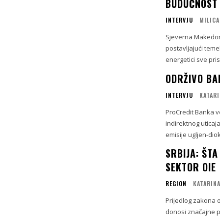
BUDUĆNOST
INTERVJU
MILICA
Sjeverna Makedoni
postavljajući teme
energetici sve pri
ODRŽIVO BA
INTERVJU
KATARI
ProCredit Banka ve
indirektnog uticaj
emisije ugljen-dio
SRBIJA: ŠT
SEKTOR OIE
REGION
KATARINA
Prijedlog zakona o
donosi značajne pr