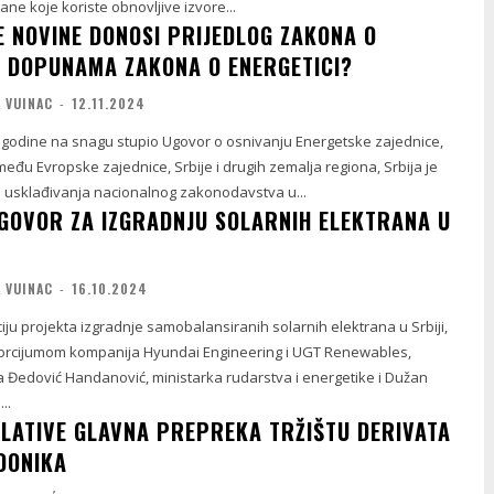
ne koje koriste obnovljive izvore...
E NOVINE DONOSI PRIJEDLOG ZAKONA O
I DOPUNAMA ZAKONA O ENERGETICI?
 VUINAC
-
12.11.2024
. godine na snagu stupio Ugovor o osnivanju Energetske zajednice,
zmeđu Evropske zajednice, Srbije i drugih zemalja regiona, Srbija je
usklađivanja nacionalnog zakonodavstva u...
GOVOR ZA IZGRADNJU SOLARNIH ELEKTRANA U
 VUINAC
-
16.10.2024
iju projekta izgradnje samobalansiranih solarnih elektrana u Srbiji,
orcijumom kompanija Hyundai Engineering i UGT Renewables,
a Đedović Handanović, ministarka rudarstva i energetike i Dužan
..
ULATIVE GLAVNA PREPREKA TRŽIŠTU DERIVATA
DONIKA