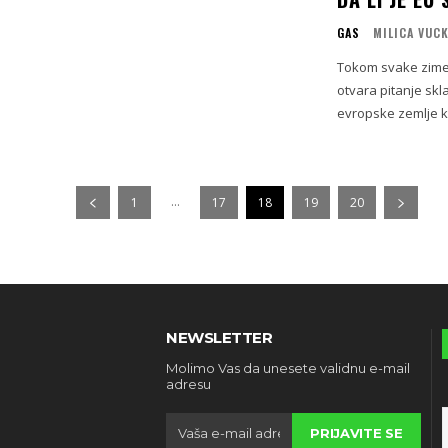
GAS
MILICA VUC
Tokom svake zime, 
otvara pitanje skl
evropske zemlje ko
...
1
17
18
19
20
NEWSLETTER
Molimo Vas da unesete validnu e-mail
adresu
PRIJAVITE SE