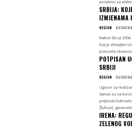
posebno za elektra
SRBIJA: KOJ
IZMJENAMA 
REGION
KATARINA
Nakon što je 2006
koji je sklopljen i
preuzela obavezu 
POTPISAN U
SRBIJI
REGION
KATARINA
Ugovor za realizac
danas su sa konz
potpisali Dubravk
Živković, generalni.
IRENA: REG
ZELENOG VO