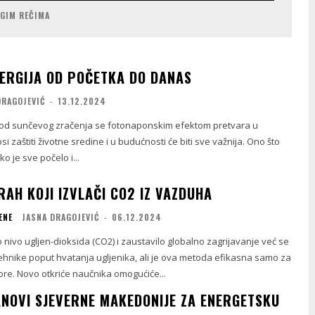
UGIM REČIMA
ERGIJA OD POČETKA DO DANAS
DRAGOJEVIĆ
-
13.12.2024
 od sunčevog zračenja se fotonaponskim efektom pretvara u
si zaštiti životne sredine i u budućnosti će biti sve važnija. Ono što
o je sve počelo i...
AH KOJI IZVLAČI CO2 IZ VAZDUHA
ENE
JASNA DRAGOJEVIĆ
-
06.12.2024
 nivo ugljen-dioksida (CO2) i zaustavilo globalno zagrijavanje već se
tehnike poput hvatanja ugljenika, ali je ova metoda efikasna samo za
ore. Novo otkriće naučnika omogućiće...
ANOVI SJEVERNE MAKEDONIJE ZA ENERGETSKU