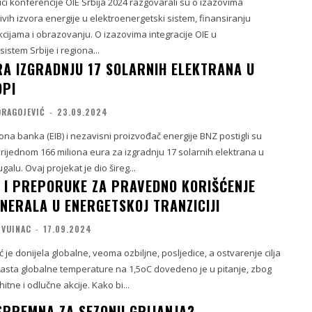
i konferencije OIE Srbija 2024 razgovarali su o izazovima
jivih izvora energije u elektroenergetski sistem, finansiranju
cijama i obrazovanju. O izazovima integracije OIE u
istem Srbije i regiona...
IRA IZGRADNJU 17 SOLARNIH ELEKTRANA U
OPI
DRAGOJEVIĆ
-
23.09.2024
ona banka (EIB) i nezavisni proizvođač energije BNZ postigli su
rijednom 166 miliona eura za izgradnju 17 solarnih elektrana u
rtugalu. Ovaj projekat je dio šireg...
I I PREPORUKE ZA PRAVEDNO KORIŠĆENJE
INERALA U ENERGETSKOJ TRANZICIJI
 VUINAC
-
17.09.2024
 je donijela globalne, veoma ozbiljne, posljedice, a ostvarenje cilja
asta globalne temperature na 1,5oC dovedeno je u pitanje, zbog
tne i odlučne akcije. Kako bi...
 SPREMNA ZA SEZONU GRIJANJA?