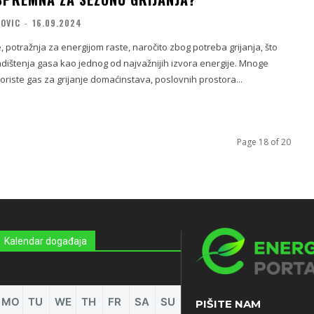
KOVIC
-
16.09.2024
potražnja za energijom raste, naročito zbog potreba grijanja, što
adištenja gasa kao jednog od najvažnijih izvora energije. Mnoge
riste gas za grijanje domaćinstava, poslovnih prostora...
Page 18 of 20
Kalendar događaja
MO
TU
WE
TH
FR
SA
SU
PIŠITE NAM