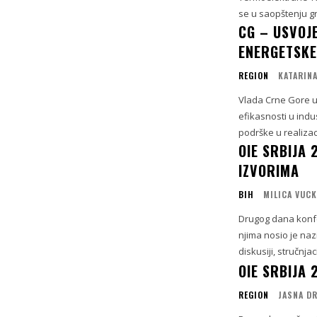
se u saopštenju g
CG – USVOJ
ENERGETSKE
REGION
KATARINA
Vlada Crne Gore us
efikasnosti u indu
podrške u realizaci
OIE SRBIJA
IZVORIMA
BIH
MILICA VUC
Drugog dana konfe
njima nosio je naziv 
diskusiji, stručnja
OIE SRBIJA 
REGION
JASNA D