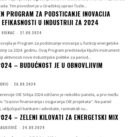
rada. Tim povodom je u Gradskoj upravi Tuzle...
EN PROGRAM ZA PODSTICANJE INOVACIJA
 EFIKASNOSTI U INDUSTRIJI ZA 2024
 VUINAC
-
27.09.2024
vojila je Program za podsticanje inovacija u funkciji energetske
striji za 2024. godinu. Ovaj Program predstavlja ključni instrument
ji aktivnosti nove Industrijske politike za period...
 2024 – BUDUĆNOST JE U OBNOVLJIVIM
KOVIC
-
26.09.2024
rencije OIE Srbija 2024 održano je nekoliko panela, a prvi među
"Izazovi finansiranja i osiguranja OIE projekata". Na panel
ci, uključujući bankare i advokate, razmatrali su...
2024 – ZELENI KILOVATI ZA ENERGETSKI MIX
RAGOJEVIĆ
-
24.09.2024