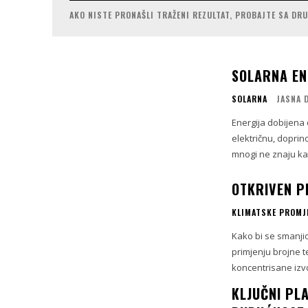
AKO NISTE PRONAŠLI TRAŽENI REZULTAT, PROBAJTE SA DR
SOLARNA EN
SOLARNA
JASNA 
Energija dobijena
električnu, doprino
mnogi ne znaju kak
OTKRIVEN PR
KLIMATSKE PROMJ
Kako bi se smanjio
primjenju brojne 
koncentrisane izv
KLJUČNI PL