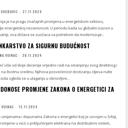
 VUCKOVIC
-
27.11.2024
ja je na pragu značajnih promjena u energetskom sektoru,
lje energetskoj nezavisnosti. U periodu kada su globalni izazovi u
sutniji, ova država se suočava sa potrebom da modernizuje...
NKARSTVO ZA SIGURNU BUDUĆNOST
NA VUINAC
-
20.11.2024
ć više od dvije decenije vrijedno radi na smanjenju svog direktnog i
a na životnu sredinu. Njihova posvećenost dostizanju ciljeva nulte
ksida ogleda se u ulaganju u obnovljive...
A DONOSE PROMJENE ZAKONA O ENERGETICI ZA
 VUINAC
-
13.11.2024
 izmjenama i dopunama Zakona o energetici koji je usvojen u Srbiji,
omjene u vezi s priključenjem elektrana na distributivni sistem,