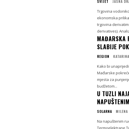
SVIJET
JASNA DR
Trgovina vodonikom
ekonomska prilika
trgovina derivati
derivatives). Analiz
MAĐARSKA 
SLABIJE PO
REGION
KATARINA
Kako bi unaprijedi
Mađarske pokreće
mjesta za punjenje
budžetom...
U TUZLI NA
NAPUŠTENI
SOLARNA
MILENA
Na napuštenim ruda
Termoelektrane Tuz