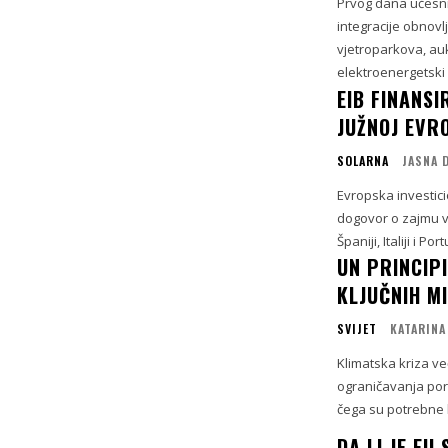
Prvog dana učesnic
integracije obnovl
vjetroparkova, auk
elektroenergetski s
EIB FINANS
JUŽNOJ EVR
SOLARNA
JASNA 
Evropska investici
dogovor o zajmu v
Španiji, Italiji i Po
UN PRINCIP
KLJUČNIH M
SVIJET
KATARINA
Klimatska kriza već
ograničavanja por
čega su potrebne hi
DA LI JE EU