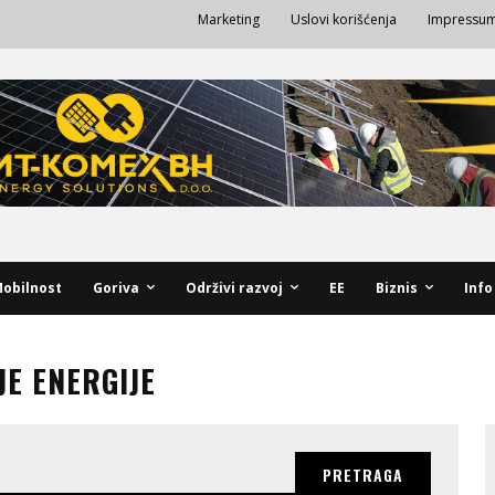
Marketing
Uslovi korišćenja
Impressu
obilnost
Goriva
Održivi razvoj
EE
Biznis
Info
JE ENERGIJE
PRETRAGA