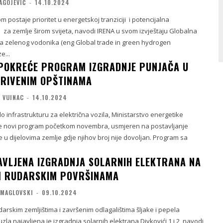
AGOJEVIĆ
-
14.10.2024
 postaje prioritet u energetskoj tranziciji i potencijalna
 za zemlje širom svijeta, navodi IRENA u svom izvještaju Globalna
ma zelenog vodonika (eng Global trade in green hydrogen
e...
POKREĆE PROGRAM IZGRADNJE PUNJAČA U
KRIVENIM OPŠTINAMA
 VUINAC
-
14.10.2024
lo infrastrukturu za električna vozila, Ministarstvo energetike
 novi program početkom novembra, usmjeren na postavljanje
 u dijelovima zemlje gdje njihov broj nije dovoljan. Program sa
JAVLJENA IZGRADNJA SOLARNIH ELEKTRANA NA
M RUDARSKIM POVRŠINAMA
 MAGLOVSKI
-
09.10.2024
rskim zemljištima i završenim odlagalištima šljake i pepela
la najavljena je izgradnja solarnih elektrana Divkovići 1 i 2, navodi