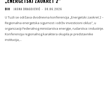
„ENERGETSKI ZAOKRET 2“
BIH
JASNA DRAGOJEVIĆ
-
30.06.2026
U Tuzli se održava dvodnevna konferencija „Energetski zaokret 2 –
Regionalna energetska sigurnost i održiv investicioni ciklus”, u
organizaciji Federalnog ministarstva energije, rudarstva i industrije.
Konferencija regionalnog karaktera okupila je predstavnike
institucija,...