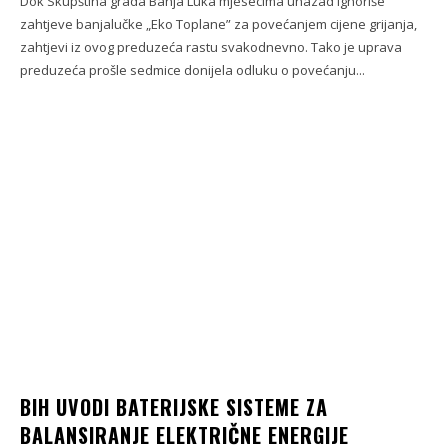
Dok Skupština grada Banja Luka mjesecima unazad ignoriše
zahtjeve banjalučke „Eko Toplane” za povećanjem cijene grijanja,
zahtjevi iz ovog preduzeća rastu svakodnevno. Tako je uprava
preduzeća prošle sedmice donijela odluku o povećanju...
BIH UVODI BATERIJSKE SISTEME ZA
BALANSIRANJE ELEKTRIČNE ENERGIJE