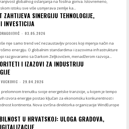
u ranjivost globalnog oslanjanja na fosilna goriva. Istovremeno,
iskom istoku sve više usmjerava zemlje ka...
 ZAHTIJEVA SINERGIJU TEHNOLOGIJE,
I INVESTICIJA
DRAGOJEVIĆ
-
03.05.2026
iše nije samo trend već nezaustavljiv proces koji mijenja način na
trošimo energiju. O globalnim standardima i izazovima infrastrukture
ropi razgovaramo sa Darkom Zeljkovićem, menadžerom razvoja...
ORITETI I IZAZOVI ZA INDUSTRIJU
GIJE
 VUCKOVIC
-
29.04.2026
u prelomnom trenutku svoje energetske tranzicije, u kojem je tempo
vih izvora energije postao ključan za ekonomsku konkurentnost i
dnost kontinenta. Nova izvršna direktorka organizacije WindEurope
BILNOST U HRVATSKOJ: ULOGA GRADOVA,
IGITALIZACIJE