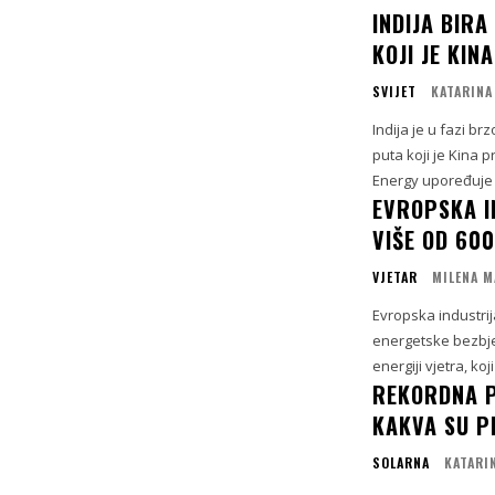
INDIJA BIR
KOJI JE KIN
SVIJET
KATARINA
Indija je u fazi b
puta koji je Kina 
Energy upoređuje 
EVROPSKA I
VIŠE OD 60
VJETAR
MILENA M
Evropska industri
energetske bezbjed
energiji vjetra, k
REKORDNA P
KAKVA SU P
SOLARNA
KATARI