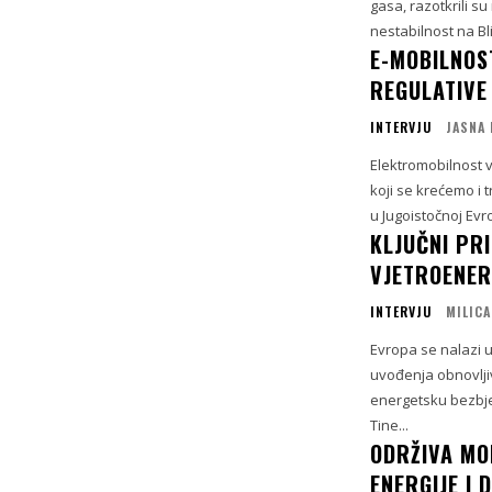
gasa, razotkrili s
nestabilnost na Bl
E-MOBILNOST
REGULATIVE 
INTERVJU
JASNA 
Elektromobilnost v
koji se krećemo i 
u Jugoistočnoj Ev
KLJUČNI PRI
VJETROENER
INTERVJU
MILICA
Evropa se nalazi 
uvođenja obnovlji
energetsku bezbje
Tine...
ODRŽIVA MO
ENERGIJE I D