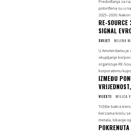
Predviđanja za raz
potvrđena su u na
2025–2030. Nakon d
RE-SOURCE 
SIGNAL EVR
SVIJET
MILENA M
U Amsterdamu je 4
okupljanje korpor
organizuje RE-Sour
korporativnu kupov
IZMEĐU PON
VRIJEDNOST,
VIJESTI
MILICA 
Tržište bakra tren
berzama kreću se i
metala, lokacije isp
POKRENUTA 