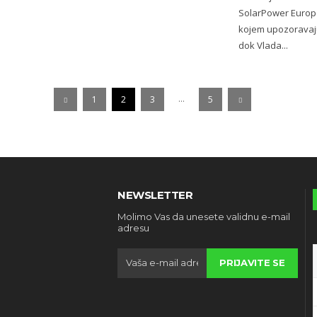
SolarPower Europe
kojem upozoravaju
dok Vlada...
...
1
2
3
5
NEWSLETTER
Molimo Vas da unesete validnu e-mail
adresu
PRIJAVITE SE