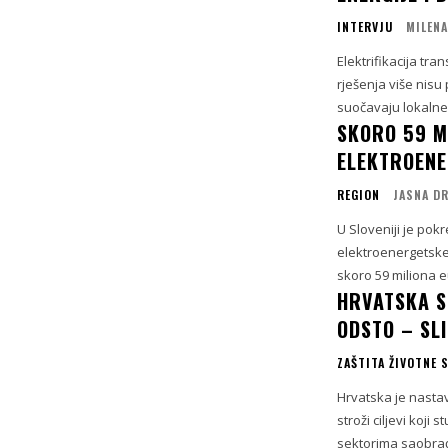
INTERVJU
MILEN
Elektrifikacija tra
rješenja više nisu
suočavaju lokalne 
SKORO 59 M
ELEKTROENE
REGION
JASNA D
U Sloveniji je pok
elektroenergetske
skoro 59 miliona e
HRVATSKA SM
ODSTO – SLI
ZAŠTITA ŽIVOTNE 
Hrvatska je nastav
stroži ciljevi koj
sektorima saobraćaj