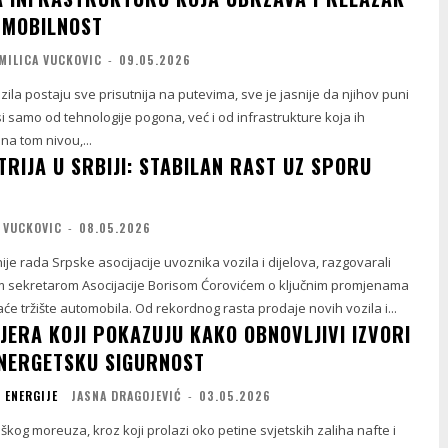
 MOBILNOST
MILICA VUCKOVIC
-
09.05.2026
zila postaju sve prisutnija na putevima, sve je jasnije da njihov puni
si samo od tehnologije pogona, već i od infrastrukture koja ih
a tom nivou,...
RIJA U SRBIJI: STABILAN RAST UZ SPORU
 VUCKOVIC
-
08.05.2026
je rada Srpske asocijacije uvoznika vozila i dijelova, razgovarali
 sekretarom Asocijacije Borisom Ćorovićem o ključnim promjenama
će tržište automobila. Od rekordnog rasta prodaje novih vozila i...
JERA KOJI POKAZUJU KAKO OBNOVLJIVI IZVORI
ENERGETSKU SIGURNOST
 ENERGIJE
JASNA DRAGOJEVIĆ
-
03.05.2026
og moreuza, kroz koji prolazi oko petine svjetskih zaliha nafte i