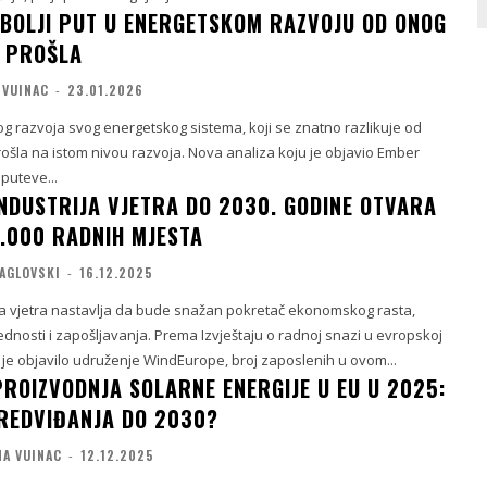
A BOLJI PUT U ENERGETSKOM RAZVOJU OD ONOG
A PROŠLA
 VUINAC
-
23.01.2026
rzog razvoja svog energetskog sistema, koji se znatno razlikuje od
prošla na istom nivou razvoja. Nova analiza koju je objavio Ember
puteve...
NDUSTRIJA VJETRA DO 2030. GODINE OTVARA
0.000 RADNIH MJESTA
AGLOVSKI
-
16.12.2025
ja vjetra nastavlja da bude snažan pokretač ekonomskog rasta,
nosti i zapošljavanja. Prema Izvještaju o radnoj snazi u evropskoj
oji je objavilo udruženje WindEurope, broj zaposlenih u ovom...
ROIZVODNJA SOLARNE ENERGIJE U EU U 2025:
REDVIĐANJA DO 2030?
NA VUINAC
-
12.12.2025