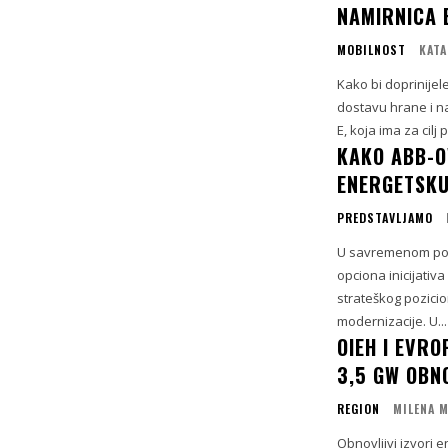
NAMIRNICA 
MOBILNOST
KATA
Kako bi doprinijel
dostavu hrane i nam
E, koja ima za cilj
KAKO ABB-O
ENERGETSKU
PREDSTAVLJAMO
U savremenom posl
opciona inicijativ
strateškog pozicio
modernizacije. U...
OIEH I EVR
3,5 GW OBN
REGION
MILENA 
Obnovljivi izvori 