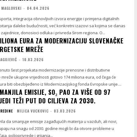
A MAGLOVSKI
-
04.04.2026
nsporta, integracija obnovljivih izvora energije i primjena digitalnih
 pitanja daleke budućnosti, već konkretni izazovi sa kojima se danas
zajednice, donosioci odluka i privreda širom regiona. O...
ILIONA EURA ZA MODERNIZACIJU SLOVENAČKE
RGETSKE MREŽE
RAGOJEVIĆ
-
10.03.2026
renuto šest projekata modernizacije prenosne i distributivne
 mreže ukupne vrijednosti gotovo 174 miliona eura, od čega će
ura biti obezbijeđeno iz Modernizacijskog fonda Evropske unije....
ANJILA EMISIJE, SO₂ PAO ZA VIŠE OD 97
JEDI TEŽI PUT DO CILJEVA ZA 2030.
SREDINE
MILICA VUCKOVIC
-
03.03.2026
ila da smanjuje emisije zagađujućih materija u vazduh, ali novi,
i stupaju na snagu od 2030. godine mogli bi da otvore probleme u
a, poljoprivrede i grijanja...