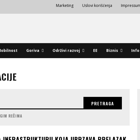
Marketing
Uslovi korišćenja
Impressu
obilnost
Goriva
Održivi razvoj
EE
Biznis
Info
CIJE
PRETRAGA
UGIM REČIMA
A INFRASTRUKTURU KOJA UBRZAVA PRELAZAK