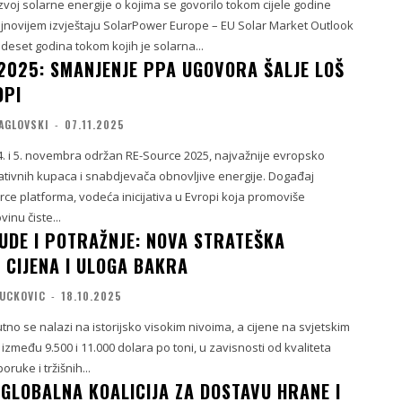
voj solarne energije o kojima se govorilo tokom cijele godine
jnovijem izvještaju SolarPower Europe – EU Solar Market Outlook
eset godina tokom kojih je solarna...
2025: SMANJENJE PPA UGOVORA ŠALJE LOŠ
OPI
AGLOVSKI
-
07.11.2025
. i 5. novembra održan RE-Source 2025, najvažnije evropsko
ativnih kupaca i snabdjevača obnovljive energije. Događaj
ce platforma, vodeća inicijativa u Evropi koja promoviše
inu čiste...
UDE I POTRAŽNJE: NOVA STRATEŠKA
 CIJENA I ULOGA BAKRA
VUCKOVIC
-
18.10.2025
utno se nalazi na istorijsko visokim nivoima, a cijene na svjetskim
zmeđu 9.500 i 11.000 dolara po toni, u zavisnosti od kvaliteta
oruke i tržišnih...
GLOBALNA KOALICIJA ZA DOSTAVU HRANE I