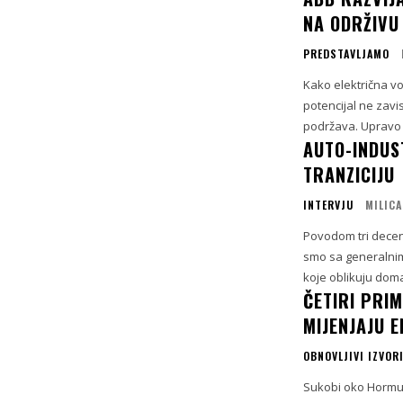
NA ODRŽIVU
PREDSTAVLJAMO
Kako električna vo
potencijal ne zavi
podržava. Upravo n
AUTO-INDUST
TRANZICIJU
INTERVJU
MILICA
Povodom tri deceni
smo sa generalnim
koje oblikuju doma
ČETIRI PRIM
MIJENJAJU 
OBNOVLJIVI IZVORI
Sukobi oko Hormušk