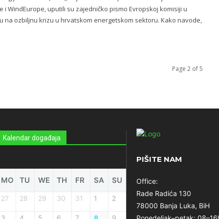
 i WindEurope, uputili su zajedničko pismo Evropskoj komisiji u
 na ozbiljnu krizu u hrvatskom energetskom sektoru. Kako navode,
Page 2 of 5
Kalendar događaja
PIŠITE NAM
MO
TU
WE
TH
FR
SA
SU
Office:
Rade Radića 130
27
28
29
30
31
1
2
78000 Banja Luka, BiH
3
4
5
6
7
8
9
Ponedeljak–petak: 08–16