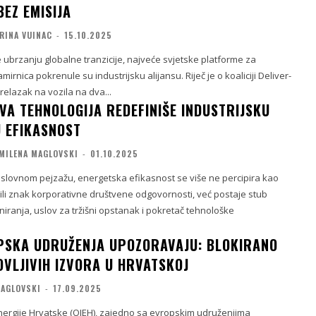
BEZ EMISIJA
RINA VUINAC
-
15.10.2025
e ubrzanju globalne tranzicije, najveće svjetske platforme za
irnica pokrenule su industrijsku alijansu. Riječ je o koaliciji Deliver-
 prelazak na vozila na dva...
VA TEHNOLOGIJA REDEFINIŠE INDUSTRIJSKU
 EFIKASNOST
MILENA MAGLOVSKI
-
01.10.2025
ovnom pejzažu, energetska efikasnost se više ne percipira kao
a ili znak korporativne društvene odgovornosti, već postaje stub
niranja, uslov za tržišni opstanak i pokretač tehnološke
OPSKA UDRUŽENJA UPOZORAVAJU: BLOKIRANO
OVLJIVIH IZVORA U HRVATSKOJ
MAGLOVSKI
-
17.09.2025
energije Hrvatske (OIEH), zajedno sa evropskim udruženjima