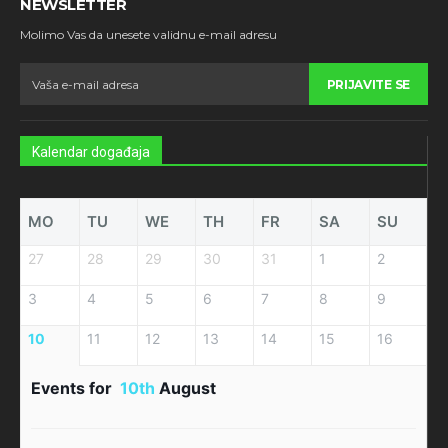
NEWSLETTER
Molimo Vas da unesete validnu e-mail adresu
PRIJAVITE SE
Kalendar događaja
MO
TU
WE
TH
FR
SA
SU
27
28
29
30
31
1
2
3
4
5
6
7
8
9
10
11
12
13
14
15
16
Events for
10th
August