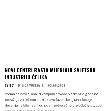
NOVI CENTRI RASTA MIJENJAJU SVJETSKU
INDUSTRIJU ČELIKA
SVIJET
MILICA VUCKOVIC
-
03.09.2025
Prema najnovijoj analizi kompanije Wood Mackenzie globalna
potražnja za čelikom ulazi u novu fazu u kojoj Kina, koja je
decenijama bila neprikosnoveni potrošač i proizvođač istog, gubi
primat, dok se Indija i Jugoistočna...