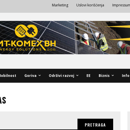
Marketing
Uslovi korišćenja
Impressu
obilnost
Goriva
Održivi razvoj
EE
Biznis
Info
AS
PRETRAGA