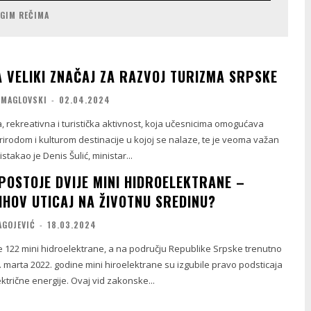
UGIM REČIMA
A VELIKI ZNAČAJ ZA RAZVOJ TURIZMA SRPSKE
 MAGLOVSKI
-
02.04.2024
a, rekreativna i turistička aktivnost, koja učesnicima omogućava
irodom i kulturom destinacije u kojoj se nalaze, te je veoma važan
istakao je Denis Šulić, ministar...
POSTOJE DVIJE MINI HIDROELEKTRANE –
IHOV UTICAJ NA ŽIVOTNU SREDINU?
AGOJEVIĆ
-
18.03.2024
e 122 mini hidroelektrane, a na području Republike Srpske trenutno
1. marta 2022. godine mini hiroelektrane su izgubile pravo podsticaja
ktrične energije. Ovaj vid zakonske...