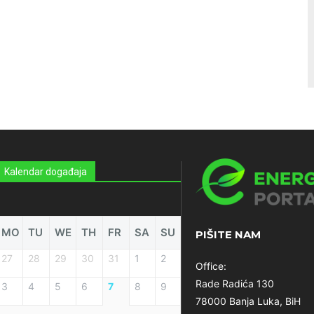
Kalendar događaja
MO
TU
WE
TH
FR
SA
SU
PIŠITE NAM
27
28
29
30
31
1
2
Office:
Rade Radića 130
3
4
5
6
7
8
9
78000 Banja Luka, BiH