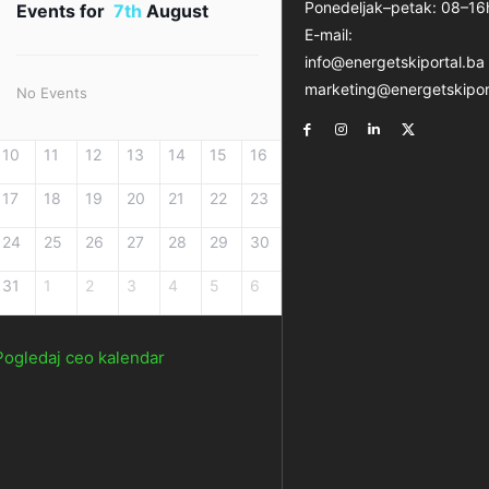
Ponedeljak–petak: 08–16
Events for
7th
August
E-mail:
info@energetskiportal.ba
marketing@energetskipor
No Events
10
11
12
13
14
15
16
17
18
19
20
21
22
23
24
25
26
27
28
29
30
31
1
2
3
4
5
6
Pogledaj ceo kalendar