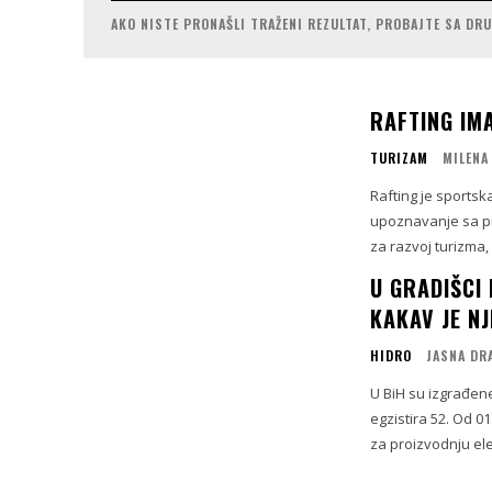
AKO NISTE PRONAŠLI TRAŽENI REZULTAT, PROBAJTE SA DR
RAFTING IM
TURIZAM
MILENA
Rafting je sportsk
upoznavanje sa pr
za razvoj turizma, 
U GRADIŠCI 
KAKAV JE NJ
HIDRO
JASNA DR
U BiH su izgrađen
egzistira 52. Od 0
za proizvodnju ele