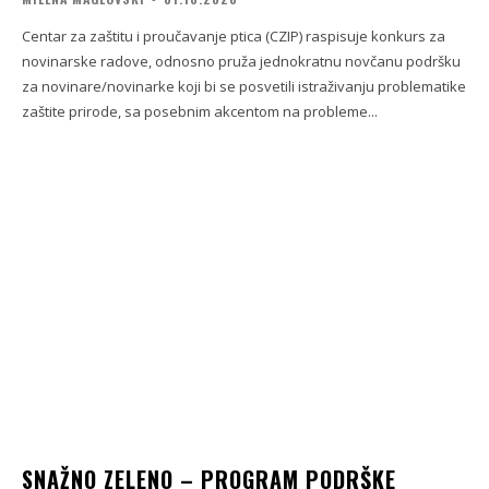
Centar za zaštitu i proučavanje ptica (CZIP) raspisuje konkurs za
novinarske radove, odnosno pruža jednokratnu novčanu podršku
za novinare/novinarke koji bi se posvetili istraživanju problematike
zaštite prirode, sa posebnim akcentom na probleme...
SNAŽNO ZELENO – PROGRAM PODRŠKE