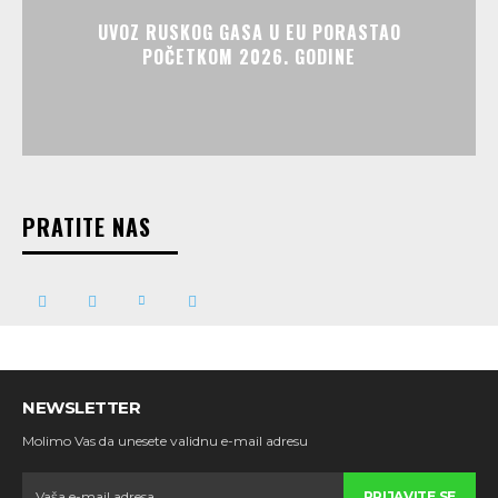
UVOZ RUSKOG GASA U EU PORASTAO
POČETKOM 2026. GODINE
PRATITE NAS
NEWSLETTER
Molimo Vas da unesete validnu e-mail adresu
PRIJAVITE SE