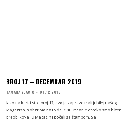
BROJ 17 – DECEMBAR 2019
TAMARA ZJAČIĆ
-
09.12.2019
Iako na korici stoji broj 17, ovo je zapravo mali jubilej našeg
Magazina, s obzirom na to da je 10. izdanje otkako smo bilten
preoblikovali u Magazin i počeli sa štampom. Sa...