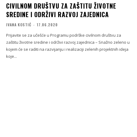
CIVILNOM DRUŠTVU ZA ZAŠTITU ŽIVOTNE
SREDINE I ODRŽIVI RAZVOJ ZAJEDNICA
IVANA KOSTIĆ
-
17.06.2020
Prijavite se za učešće u Programu podrške civilnom društvu za
zaštitu životne sredine i održivi razvoj zajednica – Snažno zeleno u
kojem će se raditi na razvijanju i realizaciji zelenih projektnih ideja
koje...