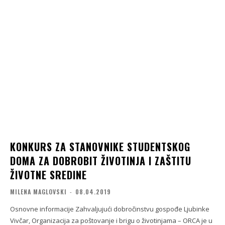
KONKURS ZA STANOVNIKE STUDENTSKOG
DOMA ZA DOBROBIT ŽIVOTINJA I ZAŠTITU
ŽIVOTNE SREDINE
MILENA MAGLOVSKI
-
08.04.2019
Osnovne informacije Zahvaljujući dobročinstvu gospođe Ljubinke
Vivčar, Organizacija za poštovanje i brigu o životinjama – ORCA je u