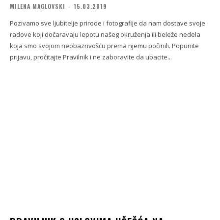
MILENA MAGLOVSKI
-
15.03.2019
Pozivamo sve ljubitelje prirode i fotografije da nam dostave svoje
radove koji dočaravaju lepotu našeg okruženja ili beleže nedela
koja smo svojom neobazrivošću prema njemu počinili. Popunite
prijavu, pročitajte Pravilnik i ne zaboravite da ubacite...