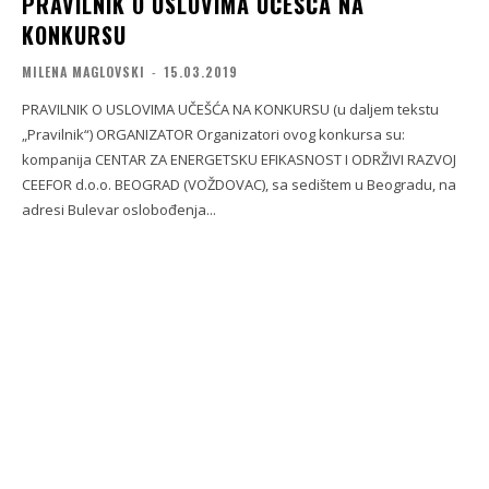
PRAVILNIK O USLOVIMA UČEŠĆA NA
KONKURSU
MILENA MAGLOVSKI
-
15.03.2019
PRAVILNIK O USLOVIMA UČEŠĆA NA KONKURSU (u daljem tekstu
„Pravilnik“) ORGANIZATOR Organizatori ovog konkursa su:
kompanija CENTAR ZA ENERGETSKU EFIKASNOST I ODRŽIVI RAZVOJ
CEEFOR d.o.o. BEOGRAD (VOŽDOVAC), sa sedištem u Beogradu, na
adresi Bulevar oslobođenja...