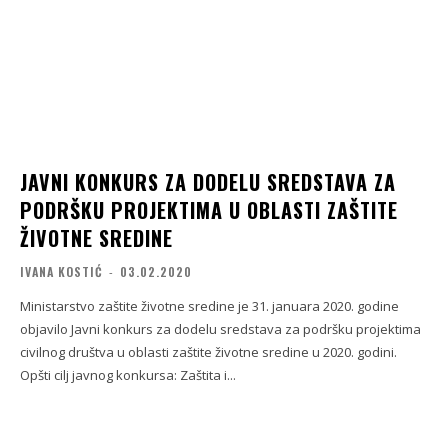
JAVNI KONKURS ZA DODELU SREDSTAVA ZA
PODRŠKU PROJEKTIMA U OBLASTI ZAŠTITE
ŽIVOTNE SREDINE
IVANA KOSTIĆ
-
03.02.2020
Ministarstvo zaštite životne sredine je 31. januara 2020. godine
objavilo Javni konkurs za dodelu sredstava za podršku projektima
civilnog društva u oblasti zaštite životne sredine u 2020. godini.
Opšti cilj javnog konkursa: Zaštita i...