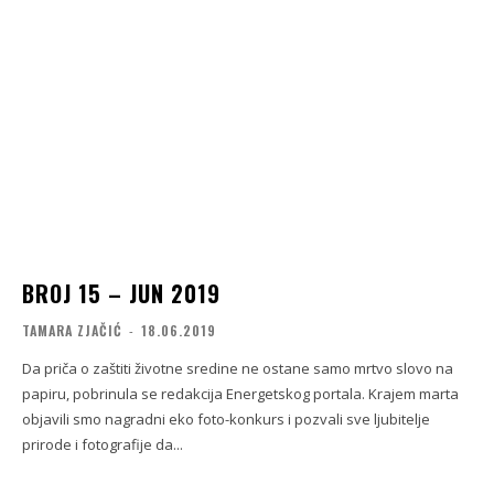
BROJ 15 – JUN 2019
TAMARA ZJAČIĆ
-
18.06.2019
Da priča o zaštiti životne sredine ne ostane samo mrtvo slovo na
papiru, pobrinula se redakcija Energetskog portala. Krajem marta
objavili smo nagradni eko foto-konkurs i pozvali sve ljubitelje
prirode i fotografije da...