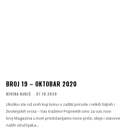
BROJ 19 – OKTOBAR 2020
NEVENA ĐUKIĆ
-
07.10.2020
Ukoliko ste od onih koji brinu o zaštiti prirode i retkih biljnih i
životinjskih vrsta – Vas tražimo! Pripremili smo za vas novi
broj Magazina u kom predstavljamo nove priče, ideje i stavove
naših stručnjaka...