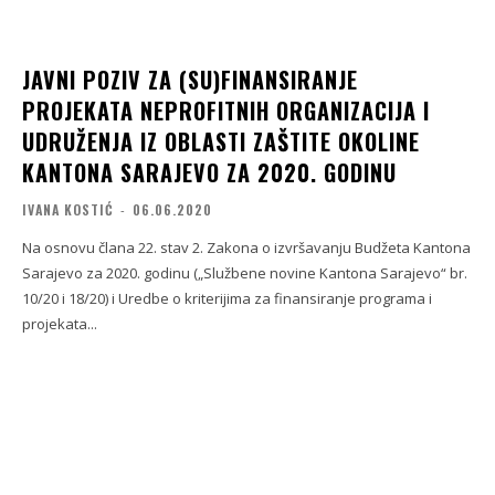
JAVNI POZIV ZA (SU)FINANSIRANJE
PROJEKATA NEPROFITNIH ORGANIZACIJA I
UDRUŽENJA IZ OBLASTI ZAŠTITE OKOLINE
KANTONA SARAJEVO ZA 2020. GODINU
IVANA KOSTIĆ
-
06.06.2020
Na osnovu člana 22. stav 2. Zakona o izvršavanju Budžeta Kantona
Sarajevo za 2020. godinu („Službene novine Kantona Sarajevo“ br.
10/20 i 18/20) i Uredbe o kriterijima za finansiranje programa i
projekata...