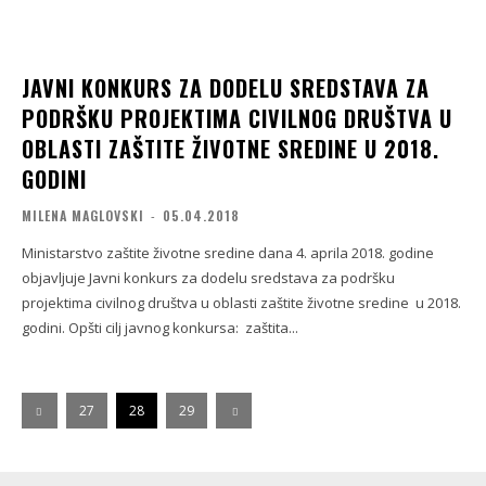
JAVNI KONKURS ZA DODELU SREDSTAVA ZA
PODRŠKU PROJEKTIMA CIVILNOG DRUŠTVA U
OBLASTI ZAŠTITE ŽIVOTNE SREDINE U 2018.
GODINI
MILENA MAGLOVSKI
-
05.04.2018
Ministarstvo zaštite životne sredine dana 4. aprila 2018. godine
objavljuje Javni konkurs za dodelu sredstava za podršku
projektima civilnog društva u oblasti zaštite životne sredine u 2018.
godini. Opšti cilj javnog konkursa: zaštita...
27
28
29