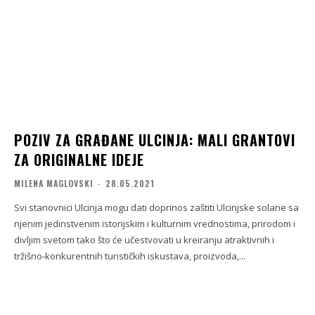
POZIV ZA GRAĐANE ULCINJA: MALI GRANTOVI
ZA ORIGINALNE IDEJE
MILENA MAGLOVSKI
-
28.05.2021
Svi stanovnici Ulcinja mogu dati doprinos zaštiti Ulcinjske solane sa
njenim jedinstvenim istorijskim i kulturnim vrednostima, prirodom i
divljim svetom tako što će učestvovati u kreiranju atraktivnih i
tržišno-konkurentnih turističkih iskustava, proizvoda,...