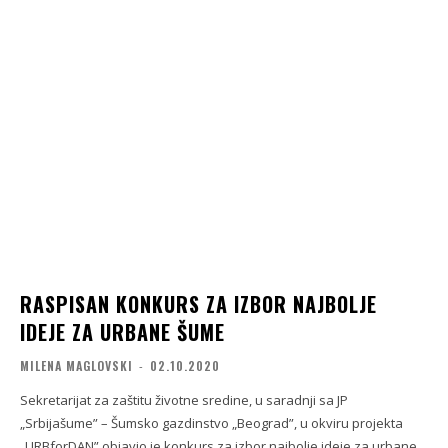
RASPISAN KONKURS ZA IZBOR NAJBOLJE
IDEJE ZA URBANE ŠUME
MILENA MAGLOVSKI
-
02.10.2020
Sekretarijat za zaštitu životne sredine, u saradnji sa JP
„Srbijašume” – Šumsko gazdinstvo „Beograd”, u okviru projekta
„URBforDAN” objavio je konkurs za izbor najbolje ideje za urbane