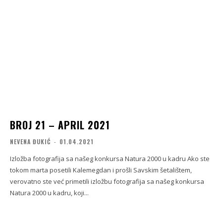
BROJ 21 – APRIL 2021
NEVENA ĐUKIĆ
-
01.04.2021
Izložba fotografija sa našeg konkursa Natura 2000 u kadru Ako ste
tokom marta posetili Kalemegdan i prošli Savskim šetalištem,
verovatno ste već primetili izložbu fotografija sa našeg konkursa
Natura 2000 u kadru, koji...