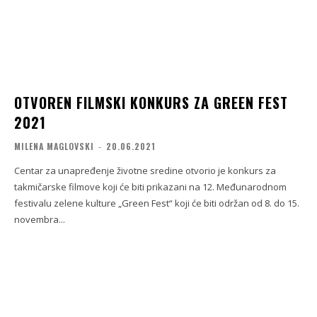
OTVOREN FILMSKI KONKURS ZA GREEN FEST
2021
MILENA MAGLOVSKI
-
20.06.2021
Centar za unapređenje životne sredine otvorio je konkurs za
takmičarske filmove koji će biti prikazani na 12. Međunarodnom
festivalu zelene kulture „Green Fest“ koji će biti održan od 8. do 15.
novembra...