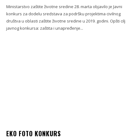
Ministarstvo zaštite životne sredine 28. marta objavilo je Javni
konkurs za dodelu sredstava za podršku projektima civilnog
društva u oblasti zaštite životne sredine u 2019. godini. Opšti cilj
javnog konkursa: zaštita i unapređenje...
EKO FOTO KONKURS