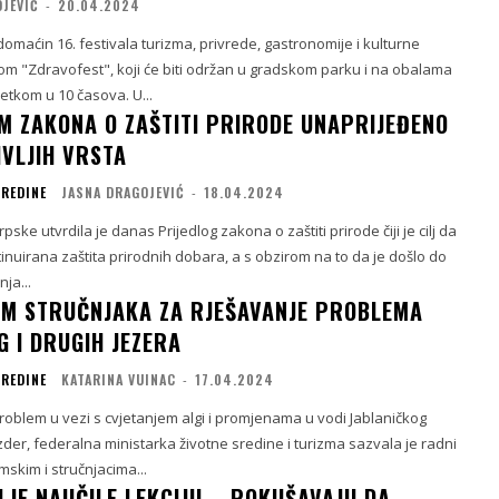
OJEVIĆ
-
20.04.2024
domaćin 16. festivala turizma, privrede, gastronomije i kulturne
om "Zdravofest", koji će biti održan u gradskom parku i na obalama
etkom u 10 časova. U...
M ZAKONA O ZAŠTITI PRIRODE UNAPRIJEĐENO
IVLJIH VRSTA
SREDINE
JASNA DRAGOJEVIĆ
-
18.04.2024
ske utvrdila je danas Prijedlog zakona o zaštiti prirode čiji je cilj da
inuirana zaštita prirodnih dobara, a s obzirom na to da je došlo do
ja...
IM STRUČNJAKA ZA RJEŠAVANJE PROBLEMA
G I DRUGIH JEZERA
SREDINE
KATARINA VUINAC
-
17.04.2024
problem u vezi s cvjetanjem algi i promjenama u vodi Jablaničkog
der, federalna ministarka životne sredine i turizma sazvala je radni
skim i stručnjacima...
LJE NAUČILE LEKCIJU – POKUŠAVAJU DA