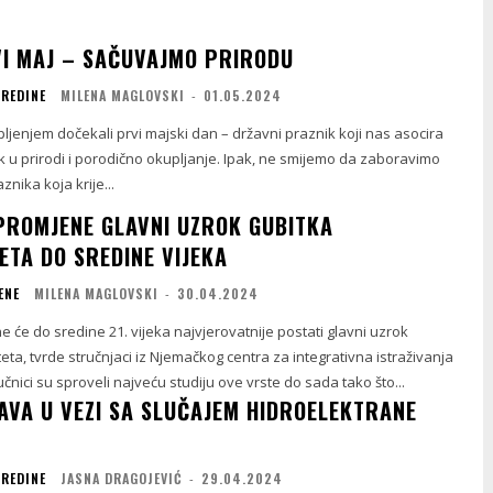
I MAJ – SAČUVAJMO PRIRODU
SREDINE
MILENA MAGLOVSKI
-
01.05.2024
ljenjem dočekali prvi majski dan – državni praznik koji nas asocira
 u prirodi i porodično okupljanje. Ipak, ne smijemo da zaboravimo
nika koja krije...
PROMJENE GLAVNI UZROK GUBITKA
ETA DO SREDINE VIJEKA
ENE
MILENA MAGLOVSKI
-
30.04.2024
 će do sredine 21. vijeka najvjerovatnije postati glavni uzrok
teta, tvrde stručnjaci iz Njemačkog centra za integrativna istraživanja
čnici su sproveli najveću studiju ove vrste do sada tako što...
AVA U VEZI SA SLUČAJEM HIDROELEKTRANE
SREDINE
JASNA DRAGOJEVIĆ
-
29.04.2024