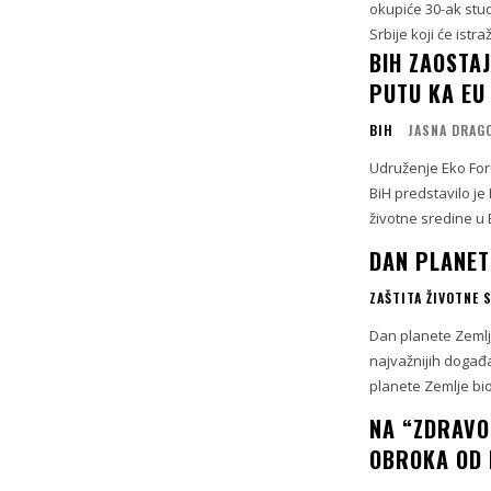
okupiće 30-ak stud
Srbije koji će istraživ
BIH ZAOSTAJ
PUTU KA EU
BIH
JASNA DRAG
Udruženje Eko For
BiH predstavilo je 
životne sredine u B
DAN PLANET
ZAŠTITA ŽIVOTNE 
Dan planete Zemlje
najvažnijih događaj
planete Zemlje bio
NA “ZDRAVO
OBROKA OD