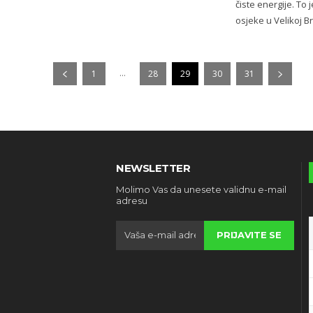
čiste energije. To 
osjeke u Velikoj Bri
...
1
28
29
30
31
NEWSLETTER
Molimo Vas da unesete validnu e-mail
adresu
PRIJAVITE SE