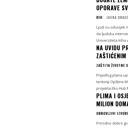
OPORAVE SV
BIH
JASNA DRAG
Ljudi su oduvijek n
da ljudska interve
Univerziteta Inha u
NA UVIDU P
ZAŠTIĆENIM
ZAŠTITA ŽIVOTNE 
Prijedlog plana u
teritoriji Opštine 
projekta Eko Hub M
PLIMA I OSJ
MILION DOM
OBNOVLJIVI IZVORI
Prirodno dobro gr