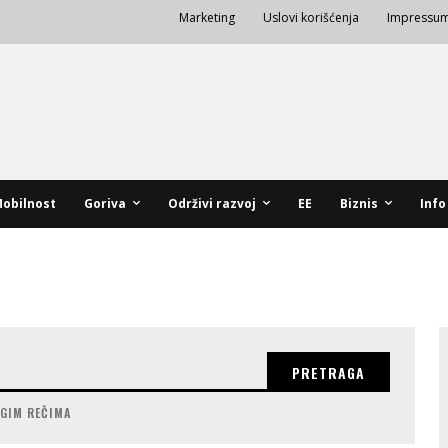
Marketing
Uslovi korišćenja
Impressu
obilnost
Goriva
Održivi razvoj
EE
Biznis
Info
PRETRAGA
UGIM REČIMA