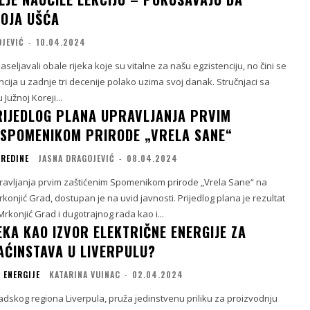
OJA UŠĆA
OJEVIĆ
-
10.04.2024
aseljavali obale rijeka koje su vitalne za našu egzistenciju, no čini se
ncija u zadnje tri decenije polako uzima svoj danak. Stručnjaci sa
 Južnoj Koreji...
RIJEDLOG PLANA UPRAVLJANJA PRVIM
 SPOMENIKOM PRIRODE „VRELA SANE“
SREDINE
JASNA DRAGOJEVIĆ
-
08.04.2024
pravljanja prvim zaštićenim Spomenikom prirode „Vrela Sane“ na
Mrkonjić Grad, dostupan je na uvid javnosti. Prijedlog plana je rezultat
rkonjić Grad i dugotrajnog rada kao i...
EKA KAO IZVOR ELEKTRIČNE ENERGIJE ZA
AĆINSTAVA U LIVERPULU?
 ENERGIJE
KATARINA VUINAC
-
02.04.2024
adskog regiona Liverpula, pruža jedinstvenu priliku za proizvodnju