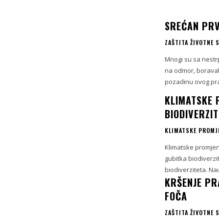
SREĆAN PRV
ZAŠTITA ŽIVOTNE 
Mnogi su sa nestrp
na odmor, boravak
pozadinu ovog praz
KLIMATSKE 
BIODIVERZIT
KLIMATSKE PROMJ
Klimatske promjene
gubitka biodiverzi
biodiverziteta. Nau
KRŠENJE PR
FOČA
ZAŠTITA ŽIVOTNE 