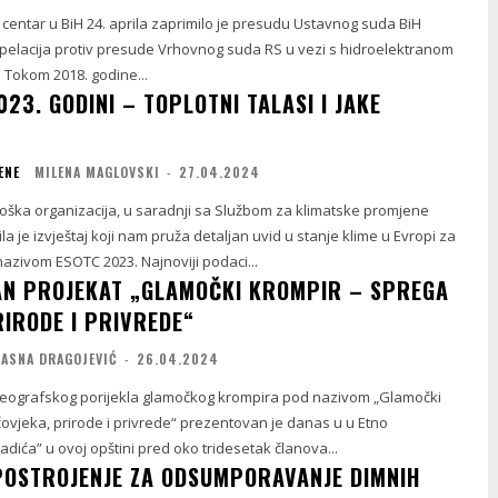
centar u BiH 24. aprila zaprimilo je presudu Ustavnog suda BiH
pelacija protiv presude Vrhovnog suda RS u vezi s hidroelektranom
i. Tokom 2018. godine...
23. GODINI – TOPLOTNI TALASI I JAKE
ENE
MILENA MAGLOVSKI
-
27.04.2024
oška organizacija, u saradnji sa Službom za klimatske promjene
la je izvještaj koji nam pruža detaljan uvid u stanje klime u Evropi za
azivom ESOTC 2023. Najnoviji podaci...
N PROJEKAT „GLAMOČKI KROMPIR – SPREGA
RIRODE I PRIVREDE“
JASNA DRAGOJEVIĆ
-
26.04.2024
i geografskog porijekla glamočkog krompira pod nazivom „Glamočki
ovjeka, prirode i privrede“ prezentovan je danas u u Etno
ića” u ovoj opštini pred oko tridesetak članova...
 POSTROJENJE ZA ODSUMPORAVANJE DIMNIH