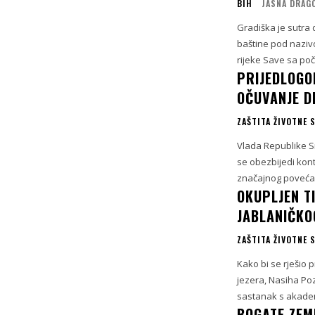
BIH
JASNA DRAG
Gradiška je sutra 
baštine pod naziv
rijeke Save sa poč
PRIJEDLOGO
OČUVANJE D
ZAŠTITA ŽIVOTNE 
Vlada Republike Srp
se obezbijedi kont
značajnog povećan
OKUPLJEN T
JABLANIČKO
ZAŠTITA ŽIVOTNE 
Kako bi se rješio 
jezera, Nasiha Poz
sastanak s akadem
BOGATE ZEM