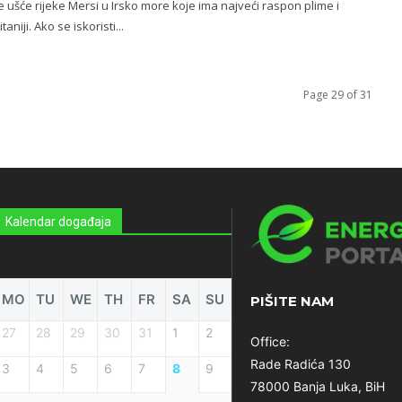
je ušće rijeke Mersi u Irsko more koje ima najveći raspon plime i
taniji. Ako se iskoristi...
Page 29 of 31
Kalendar događaja
MO
TU
WE
TH
FR
SA
SU
PIŠITE NAM
27
28
29
30
31
1
2
Office:
Rade Radića 130
3
4
5
6
7
8
9
78000 Banja Luka, BiH