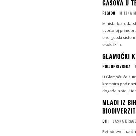
GASOVA U T
REGION
MILENA 
Ministarka rudars
svečanoj primopre
energetski sistem
ekološkim...
GLAMOČKI K
POLJOPRIVREDA
U Glamoču će sutra
krompira pod nazi
događaja stoji Udr
MLADI IZ BI
BIODIVERZI
BIH
JASNA DRAG
Petodnevni naučno-