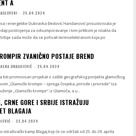
ENT A
MAGLOVSKI
-
25.04.2024
tva i energetike Dubravka Đedović Handanović prisustvovala je
daji postrojenja za odsumporavanje i tom prilikom je istakla da
 Srbije sada može da se pohvali termoelektranom koja po
ROMPIR ZVANIČNO POSTAJE BREND
JASNA DRAGOJEVIĆ
-
25.04.2024
 biti promovisan projekat o zaštiti geografskog porijekla glamočkog
vom „Glamočki krompir – sprega čovjeka, prirode i privrede“ Iza
uženje „Glamočki krompir“ iz Glamoča, a u...
H, CRNE GORE I SRBIJE ISTRAŽUJU
TET BLAGAJA
OJEVIĆ
-
23.04.2024
istraživački kamp Blagaj koji će se održati od 25. do 29. aprila