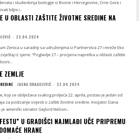
enata i studenkinja biologije iz Bosne i Hercegovine, Crne Gore i
ati biljni i...
E U OBLASTI ZAŠTITE ŽIVOTNE SREDINE NA
OJEVIĆ
-
23.04.2024
um Zenica u saradnji sa udruženjima iz Partnerstva 27 i mreže Eko
Izvještaj iz sjene: “Poglavlje 27 – procjena napretka u oblasti zaštite
osni...
E ZEMLJE
SREDINE
JASNA DRAGOJEVIĆ
-
22.04.2024
, koji se obilježava svakog proljeća 22. aprila, postao je jedan od
a za podizanje svijesti o zaštiti životne sredine. Inicijator Dana
 je američki senator Gejlord Nelson...
FESTU” U GRADIŠCI NAJMLAĐI UČE PRIPREMU
 DOMAĆE HRANE