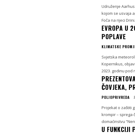
Udruženje Aarhus 
kojom se usvaja a
Foča na rijeci Drin
EVROPA U 20
POPLAVE
KLIMATSKE PROMJ
Svjetska meteorol
Kopernikus, objavi
2023. godinu pod n
PREZENTOVA
ČOVJEKA, P
POLJOPRIVREDA
Projekat o zaštit
krompir – sprega č
domaćinstvu “Nenad
U FUNKCIJI