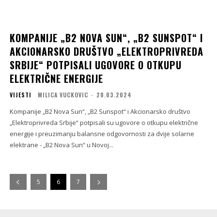
KOMPANIJE „B2 NOVA SUN“, „B2 SUNSPOT“ I
AKCIONARSKO DRUŠTVO „ELEKTROPRIVREDA
SRBIJE“ POTPISALI UGOVORE O OTKUPU
ELEKTRIČNE ENERGIJE
VIJESTI
MILICA VUCKOVIC
-
28.03.2024
Kompanije „B2 Nova Sun“, „B2 Sunspot“ i Akcionarsko društvo
„Elektroprivreda Srbije“ potpisali su ugovore o otkupu električne
energije i preuzimanju balansne odgovornosti za dvije solarne
elektrane - „B2 Nova Sun“ u Novoj...
5
6
7