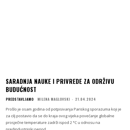
SARADNJA NAUKE I PRIVREDE ZA ODRŽIVU
BUDUĆNOST
PREDSTAVLJAMO
MILENA MAGLOVSKI
-
21.04.2024
Prošlo je osam godina od potpisivanja Pariskog sporazuma koji je
za cilj postavio da se do kraja ovog vijeka povećanje globalne
prosječne temperature zadrži ispod 2 °C u odnosu na
predindustrijski period,...