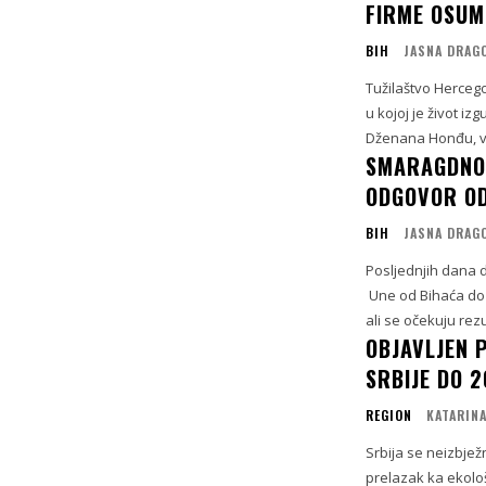
FIRME OSUM
BIH
JASNA DRAG
Tužilaštvo Hercego
u kojoj je život iz
Dženana Honđu, vlas
SMARAGDNO 
ODGOVOR OD
BIH
JASNA DRAG
Posljednjih dana 
Une od Bihaća do 
ali se očekuju rezu
OBJAVLJEN 
SRBIJE DO 2
REGION
KATARINA
Srbija se neizbjež
prelazak ka ekološ