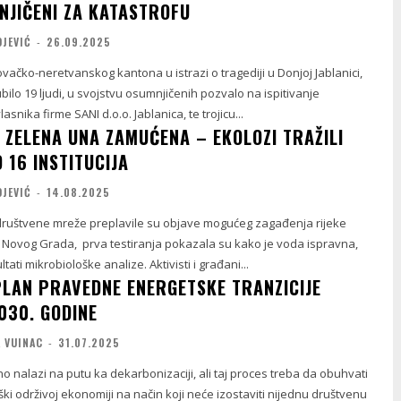
NJIČENI ZA KATASTROFU
OJEVIĆ
-
26.09.2025
vačko-neretvanskog kantona u istrazi o tragediji u Donjoj Jablanici,
gubilo 19 ljudi, u svojstvu osumnjičenih pozvalo na ispitivanje
nika firme SANI d.o.o. Jablanica, te trojicu...
ZELENA UNA ZAMUĆENA – EKOLOZI TRAŽILI
 16 INSTITUCIJA
OJEVIĆ
-
14.08.2025
društvene mreže preplavile su objave mogućeg zagađenja rijeke
Novog Grada, prva testiranja pokazala su kako je voda ispravna,
ltati mikrobiološke analize. Aktivisti i građani...
PLAN PRAVEDNE ENERGETSKE TRANZICIJE
030. GODINE
 VUINAC
-
31.07.2025
no nalazi na putu ka dekarbonizaciji, ali taj proces treba da obuhvati
ki održivoj ekonomiji na način koji neće izostaviti nijednu društvenu