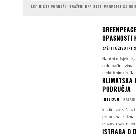
AKO NISTE PRONAŠLI TRAŽENI REZULTAT, PROBAJTE SA DR
GREENPEACE
OPASNOSTI 
ZAŠTITA ŽIVOTNE 
Naučni odsjek org
u domaćinstvima u
električnim uređa
KLIMATSKA 
PODRUČJA
INTERVJU
KATARI
Institut za zaštitu
prepoznaje klimat
izazova savremeno
ISTRAGA O D