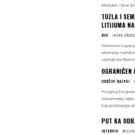
Međutim, Užice dok
TUZLA I SE
LITIJUMA NA
BIH
JASNA DRAG
Stanovnici Lopara, 
otvaranju rudnika 
razmatrala štetnost
OGRANIČEN 
ODRŽIVI RAZVOJ
Procjena Evropske
ostvarivanju cilje
koji predstavlja ok
PUT KA ODR
INTERVJU
MILICA