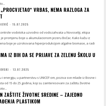
o...
 „PROCVJETAO“ VRBAS, NEMA RAZLOGA ZA
T
OJEVIĆ
-
15.07.2025
kontrole vodotoka uzvodno od vodozahvata u Novoseliji, ekipa
 je promjenu boje u akumulacionom jezeru Bočac. Kako kažu iz
na boje je uzrokovana hiperprodukcijom algalne biomase, a radi
MA IZ BIH DA SE PRIJAVE ZA ZELENU ŠKOLU U
LOVSKI
-
13.07.2025
u i energiju, u partnerstvu s UNICEF-om, poziva sve mlade iz Bosne i
a od 15 do 25 godina, koji su zainteresovani za zaštitu životne
tiv...
N ZAŠTITE ŽIVOTNE SREDINE – ZAJEDNO
AĐENJA PLASTIKOM