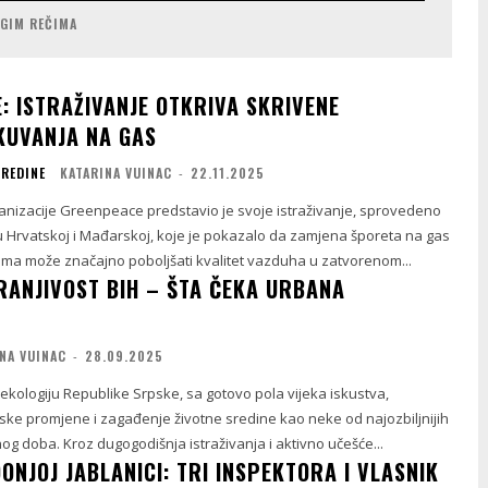
UGIM REČIMA
: ISTRAŽIVANJE OTKRIVA SKRIVENE
KUVANJA NA GAS
SREDINE
KATARINA VUINAC
-
22.11.2025
anizacije Greenpeace predstavio je svoje istraživanje, sprovedeno
 Hrvatskoj i Mađarskoj, koje je pokazalo da zamjena šporeta na gas
jima može značajno poboljšati kvalitet vazduha u zatvorenom...
RANJIVOST BIH – ŠTA ČEKA URBANA
NA VUINAC
-
28.09.2025
 i ekologiju Republike Srpske, sa gotovo pola vijeka iskustva,
ske promjene i zagađenje životne sredine kao neke od najozbiljnijih
g doba. Kroz dugogodišnja istraživanja i aktivno učešće...
ONJOJ JABLANICI: TRI INSPEKTORA I VLASNIK