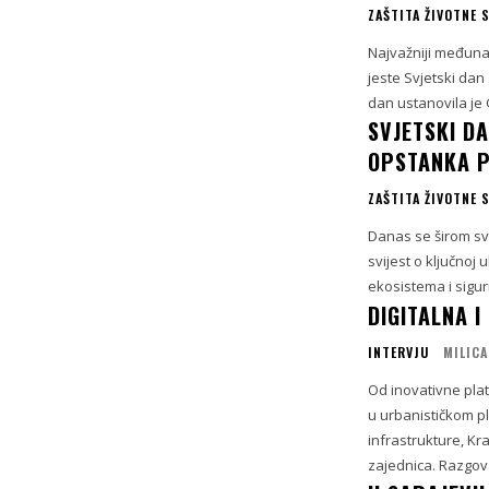
ZAŠTITA ŽIVOTNE 
Najvažniji međuna
jeste Svjetski dan 
dan ustanovila je 
SVJETSKI DA
OPSTANKA P
ZAŠTITA ŽIVOTNE 
Danas se širom svi
svijest o ključnoj 
ekosistema i sigur
DIGITALNA 
INTERVJU
MILICA
Od inovativne pla
u urbanističkom pl
infrastrukture, Kr
zajednica. Razgova