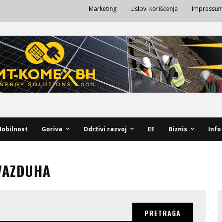
Marketing
Uslovi korišćenja
Impressu
obilnost
Goriva
Održivi razvoj
EE
Biznis
Info
VAZDUHA
PRETRAGA