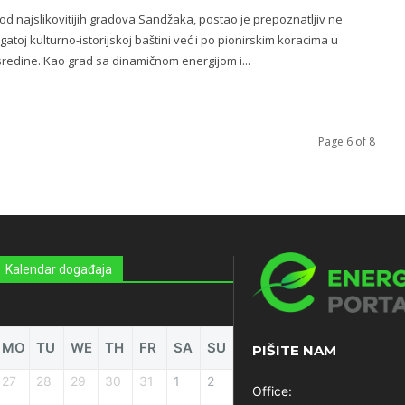
od najslikovitijih gradova Sandžaka, postao je prepoznatljiv ne
atoj kulturno-istorijskoj baštini već i po pionirskim koracima u
redine. Kao grad sa dinamičnom energijom i...
Page 6 of 8
Kalendar događaja
MO
TU
WE
TH
FR
SA
SU
PIŠITE NAM
27
28
29
30
31
1
2
Office: