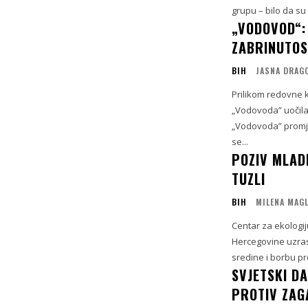
grupu – bilo da su t
„VODOVOD“:
ZABRINUTOS
BIH
JASNA DRAG
Prilikom redovne 
„Vodovoda” uočila
„Vodovoda” promje
se...
POZIV MLADI
TUZLI
BIH
MILENA MAG
Centar za ekologij
Hercegovine uzrast
sredine i borbu pro
SVJETSKI DA
PROTIV ZAG