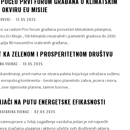
 POČEO PRVI FORUM GRAĐANA O KLIMATSKIM
 OKVIRU EU MISIJE
LOVSKI
-
12.05.2025
eo sa radom Prvi forum građana posvećen klimatskim pitanjima,
ru EU Misije „100 klimatski neutralnih i pametnih gradova do 2030.
uplja 80 nasumično izabranih građana...
T KA ZELENOM I PROSPERITETNOM DRUŠTVU
NA VUINAC
-
10.05.2025
kandinaviji, pred nama se otvara paleta boja koja odražava suštinu
evropskog kontinenta – beskrajno plavetnilo zaliva, jezera i mora,
, sive stjenovite planine, tamne borove...
NJAČI NA PUTU ENERGETSKE EFIKASNOSTI
KATARINA VUINAC
-
02.04.2025
samouprave u Srbiji zagađenje vazduha jedan je od najvećih
ijeva značajna ulaganja i aktivno učešće svih društvenih aktera.