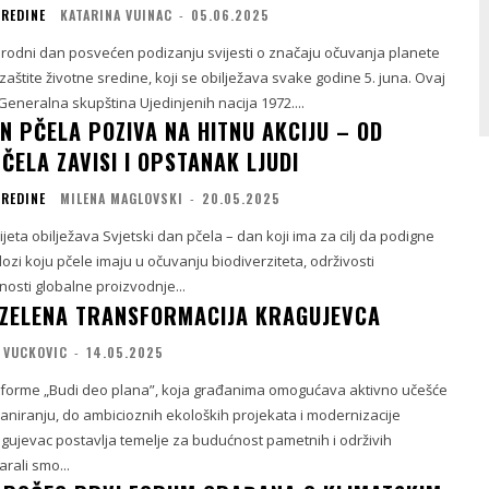
SREDINE
KATARINA VUINAC
-
05.06.2025
rodni dan posvećen podizanju svijesti o značaju očuvanja planete
zaštite životne sredine, koji se obilježava svake godine 5. juna. Ovaj
Generalna skupština Ujedinjenih nacija 1972....
N PČELA POZIVA NA HITNU AKCIJU – OD
ČELA ZAVISI I OPSTANAK LJUDI
SREDINE
MILENA MAGLOVSKI
-
20.05.2025
jeta obilježava Svjetski dan pčela – dan koji ima za cilj da podigne
ulozi koju pčele imaju u očuvanju biodiverziteta, održivosti
nosti globalne proizvodnje...
I ZELENA TRANSFORMACIJA KRAGUJEVCA
 VUCKOVIC
-
14.05.2025
tforme „Budi deo plana”, koja građanima omogućava aktivno učešće
aniranju, do ambicioznih ekoloških projekata i modernizacije
agujevac postavlja temelje za budućnost pametnih i održivih
rali smo...