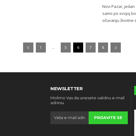
Novi Pazar, jedan 
samo po svojoj bog
očuvanju životne s
...
1
5
6
7
8
NEWSLETTER
Molimo Vas da unesete validnu e-mail
adresu
PRIJAVITE SE