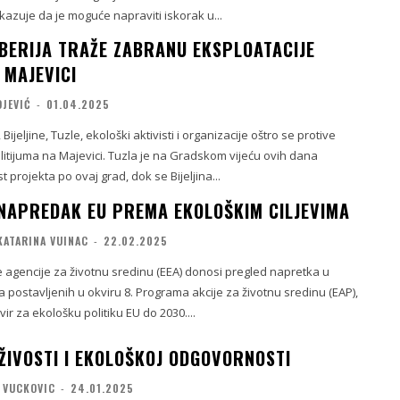
azuje da je moguće napraviti iskorak u...
MBERIJA TRAŽE ZABRANU EKSPLOATACIJE
 MAJEVICI
OJEVIĆ
-
01.04.2025
Bijeljine, Tuzle, ekološki aktivisti i organizacije oštro se protive
litijuma na Majevici. Tuzla je na Gradskom vijeću ovih dana
 projekta po ovaj grad, dok se Bijeljina...
NAPREDAK EU PREMA EKOLOŠKIM CILJEVIMA
KATARINA VUINAC
-
22.02.2025
 agencije za životnu sredinu (EEA) donosi pregled napretka u
va postavljenih u okviru 8. Programa akcije za životnu sredinu (EAP),
vir za ekološku politiku EU do 2030....
ŽIVOSTI I EKOLOŠKOJ ODGOVORNOSTI
 VUCKOVIC
-
24.01.2025