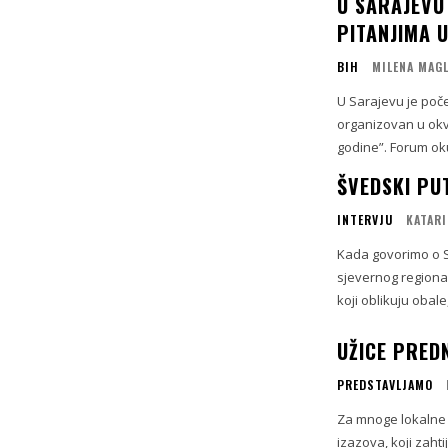
U SARAJEVU
PITANJIMA U
BIH
MILENA MAG
U Sarajevu je poč
organizovan u okvi
godine”. Forum ok
ŠVEDSKI PU
INTERVJU
KATARI
Kada govorimo o S
sjevernog regiona 
koji oblikuju obale
UŽICE PRED
PREDSTAVLJAMO
Za mnoge lokalne 
izazova, koji zaht