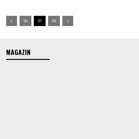
96
97
98
MAGAZIN