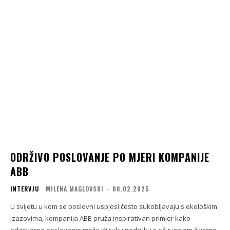
ODRŽIVO POSLOVANJE PO MJERI KOMPANIJE
ABB
INTERVJU
MILENA MAGLOVSKI
-
08.02.2025
U svijetu u kom se poslovni uspjesi često sukobljavaju s ekološkim
izazovima, kompanija ABB pruža inspirativan primjer kako
odgovorno poslovanje može ići ruku podruku s očuvanjem životne