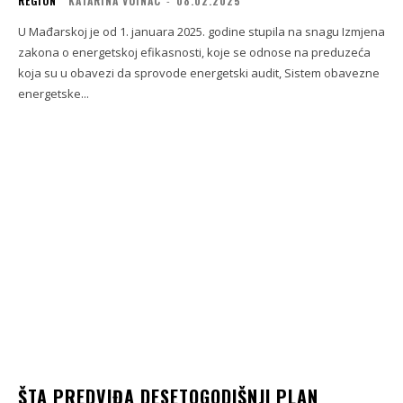
REGION
KATARINA VUINAC
-
08.02.2025
U Mađarskoj je od 1. januara 2025. godine stupila na snagu Izmjena
zakona o energetskoj efikasnosti, koje se odnose na preduzeća
koja su u obavezi da sprovode energetski audit, Sistem obavezne
energetske...
ŠTA PREDVIĐA DESETOGODIŠNJI PLAN