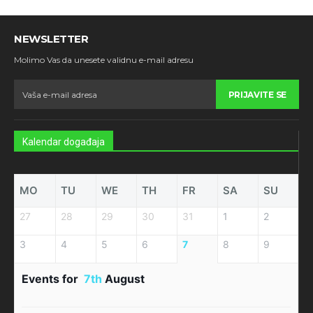
NEWSLETTER
Molimo Vas da unesete validnu e-mail adresu
PRIJAVITE SE
Kalendar događaja
MO
TU
WE
TH
FR
SA
SU
27
28
29
30
31
1
2
3
4
5
6
7
8
9
Events for
7th
August