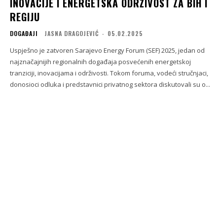
INOVACIJE I ENERGETSKA ODRŽIVOST ZA BIH I
REGIJU
DOGAĐAJI
JASNA DRAGOJEVIĆ
-
05.02.2025
Uspješno je zatvoren Sarajevo Energy Forum (SEF) 2025, jedan od
najznačajnijih regionalnih događaja posvećenih energetskoj
tranziciji, inovacijama i održivosti. Tokom foruma, vodeći stručnjaci,
donosioci odluka i predstavnici privatnog sektora diskutovali su o...