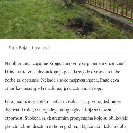
Foto: Bojan Jovanović
Na obroncima zapadne Srbije, tamo gdje se planine uzdižu iznad
Drine, raste vrsta drveta koja je postala svjedok vremena i tihe
borbe za opstanak. Nekada široko rasprostranjena, Pančićeva
omorika danas spada među najrjeđe četinare Evrope.
Iako gracioznog oblika – vitka i visoka – na prvi pogled može
djelovati krhko, iza tog elegantnog izgleda krije se izuzetna
otpornost. Suočena sa ekstremnim promjenama koje su oblikovale
planetu tokom desetina miliona godina, uključujući i ledeno doba,