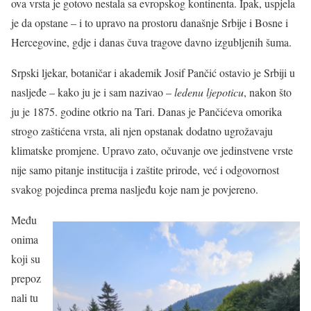
ova vrsta je gotovo nestala sa evropskog kontinenta. Ipak, uspjela
je da opstane – i to upravo na prostoru današnje Srbije i Bosne i
Hercegovine, gdje i danas čuva tragove davno izgubljenih šuma.
Srpski ljekar, botaničar i akademik Josif Pančić ostavio je Srbiji u
nasljeđe – kako ju je i sam nazivao –
ledenu ljepoticu
, nakon što
ju je 1875. godine otkrio na Tari. Danas je Pančićeva omorika
strogo zaštićena vrsta, ali njen opstanak dodatno ugrožavaju
klimatske promjene. Upravo zato, očuvanje ove jedinstvene vrste
nije samo pitanje institucija i zaštite prirode, već i odgovornost
svakog pojedinca prema nasljeđu koje nam je povjereno.
Među
onima
koji su
prepoz
nali tu