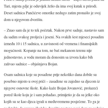
Tari, mjesta gdje je oduvijek želio da ima svoj kutak u prirodi.
Deset sadnica Pančićeve omorike nedugo zatim pronašlo je svoj
dom u njegovom dvorištu.
– Znao sam da je to tek početak. Nakon prve sadnje, nastavio sam
da sadim svakog proljeća i jeseni. Na svakih šest mjeseci posadim
između 10 i 15 sadnica, u zavisnosti od vremena i finansijskih
mogućnosti. Kopanje na tom, ne baš mekanom terenu nije
jednostavno, a vodu moram da donosim sa izvora kako bih
zalivao sadnice – objašnjava Bojan.
Osam sadnica koje su posađene prije nekoliko dana dobile su
posebno mjesto u ovoj priči – zasađene su zajedno sa djecom iz
njegove osnovne škole. Kako kaže Bojan Jovanović, prolazeći
pored škole koju je i sam pohađao, primijetio je da su jelke oko
kojih su se kao djeca igrali u međuvremenu posječene. To ga je