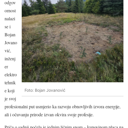
odgov
ornost
nalazi
se i
Bojan
Jovano
vić,
inženj
er
elektro
tehnik
e koji
Foto: Bojan Jovanović
je svoj
profesionalni put usmjerio ka razvoju obnovljivih izvora energije,
ali i očuvanju prirode izvan okvira svoje profesije.
Priča o sadnji počela je jednim ličnim snom – kupovinom placa na