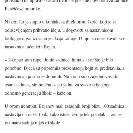
podstaklo da upravo školsko dvorište postane novi dom za sadnice
Pančićeve omorike.
Nakon što je stupio u kontakt sa direktorom škole, koji je sa
oduševljenjem prihvatio ideju, u dogovoru sa nastavnicom
biologije organizovana je akcija sadnje. U njoj su učestvovali svi –
nastavnica, učenici i Bojan.
– Iskopao sam rupe, donio sadnice, humus i sve što je bilo
potrebno. Djeca su pripremila prezentaciju koju su predstavila, a
nastavnica i ja smo je dopunili. Na kraju smo zajedno zasadili
osam sadnica, simbolično – po jednu za svako odjeljenje,
odnosno generaciju škole – kaže on.
U ovom trenutku, Bojanov mali rasadnik broji blizu 100 sadnica i
nastavlja da raste. Ipak, kako ističe, ovo je tek početak – već se
razmatra sadnja u još tri škole.