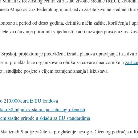
m Šuman iz Resursnog centra za zaštitu životne sredine (REC), koord
ineta Mujaković iz Federalnog ministarstva zaštite životne sredine i tur
donose za period od deset godina, definišu način zaštite, korišćenja i up
ritete za očuvanje prirodnih vrijednosti, kao i razvojne pravce uz uvaža
Srpskoj, projektom je predviđena izrada planova upravljanja i za dva z
kviru projekta biće organizovana obuka za čuvare i nadzornike u
zaštić
o i studijske posjete s ciljem razmjene znanja i iskustava.
io 210.000 eura iz EU fondova
to 38 biljnih vrsta imaju status ugroženosti
em zaštite prirode u skladu sa EU standardima
rška izradi Studije zaštite za proglašenje novog zaštićenog područja u R