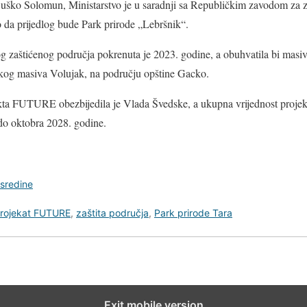
ško Solomun, Ministarstvo je u saradnji sa Republičkim zavodom za zaš
o da prijedlog bude Park prirode „Lebršnik“.
vog zaštićenog područja pokrenuta je 2023. godine, a obuhvatila bi masiv
nskog masiva Volujak, na području opštine Gacko.
jekta FUTURE obezbijedila je Vlada Švedske, a ukupna vrijednost proje
 do oktobra 2028. godine.
 sredine
rojekat FUTURE
,
zaštita područja
,
Park prirode Tara
Exit mobile version