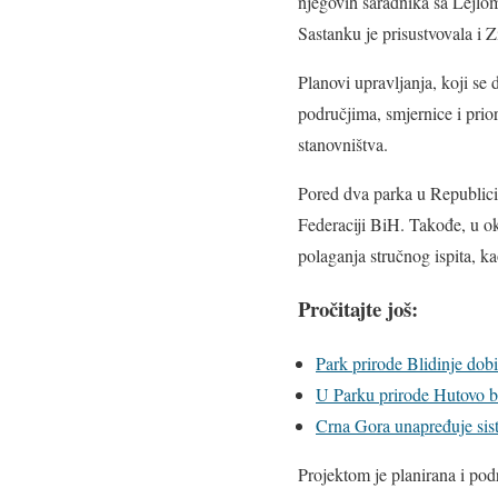
njegovih saradnika sa Lejlo
Sastanku je prisustvovala i Z
Planovi upravljanja, koji se 
područjima, smjernice i prio
stanovništva.
Pored dva parka u Republici 
Federaciji BiH. Takođe, u o
polaganja stručnog ispita, ka
Pročitajte još:
Park prirode Blidinje dob
U Parku prirode Hutovo bla
Crna Gora unapređuje sist
Projektom je planirana i pod