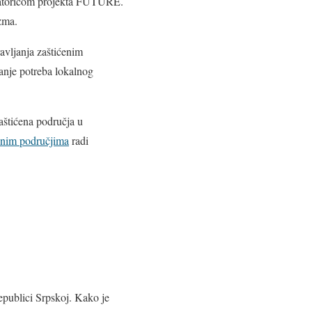
inatoricom projekta FUTURE.
izma.
ravljanja zaštićenim
vanje potreba lokalnog
aštićena područja u
enim područjima
radi
epublici Srpskoj. Kako je