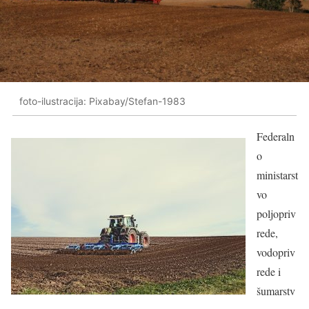
foto-ilustracija: Pixabay/Stefan-1983
Federaln
o
ministarst
vo
poljopriv
rede,
vodopriv
rede i
šumarstv