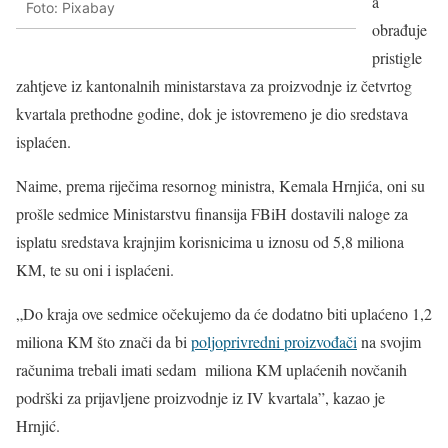
a
Foto: Pixabay
obrađuje
pristigle
zahtjeve iz kantonalnih ministarstava za proizvodnje iz četvrtog
kvartala prethodne godine, dok je istovremeno je dio sredstava
isplaćen.
Naime, prema riječima resornog ministra, Kemala Hrnjića, oni su
prošle sedmice Ministarstvu finansija FBiH dostavili naloge za
isplatu sredstava krajnjim korisnicima u iznosu od 5,8 miliona
KM, te su oni i isplaćeni.
„Do kraja ove sedmice očekujemo da će dodatno biti uplaćeno 1,2
miliona KM što znači da bi
poljoprivredni proizvođači
na svojim
računima trebali imati sedam miliona KM uplaćenih novčanih
podrški za prijavljene proizvodnje iz IV kvartala”, kazao je
Hrnjić.