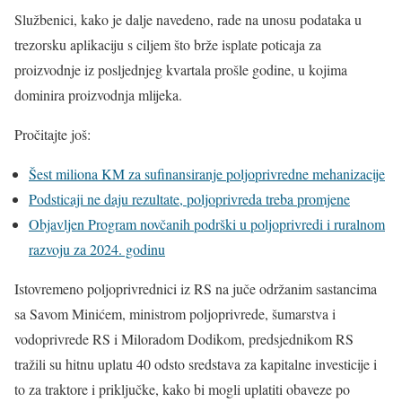
Službenici, kako je dalje navedeno, rade na unosu podataka u
trezorsku aplikaciju s ciljem što brže isplate poticaja za
proizvodnje iz posljednjeg kvartala prošle godine, u kojima
dominira proizvodnja mlijeka.
Pročitajte još:
Šest miliona KM za sufinansiranje poljoprivredne mehanizacije
Podsticaji ne daju rezultate, poljoprivreda treba promjene
Objavljen Program novčanih podrški u poljoprivredi i ruralnom
razvoju za 2024. godinu
Istovremeno poljoprivrednici iz RS na juče održanim sastancima
sa Savom Minićem, ministrom poljoprivrede, šumarstva i
vodoprivrede RS i Miloradom Dodikom, predsjednikom RS
tražili su hitnu uplatu 40 odsto sredstava za kapitalne investicije i
to za traktore i priključke, kako bi mogli uplatiti obaveze po