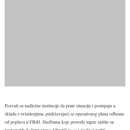
Pozvali su nadležne institucije da prate situaciju i postupaju u
skladu s ovlaštenjima, pridržavajući se operativnog plana odbrane
od poplava u FBiH. Službama koje provode mjere zaštite su
preporučili dodatni oprez. Obratili su se i civilnoj zaštiti.