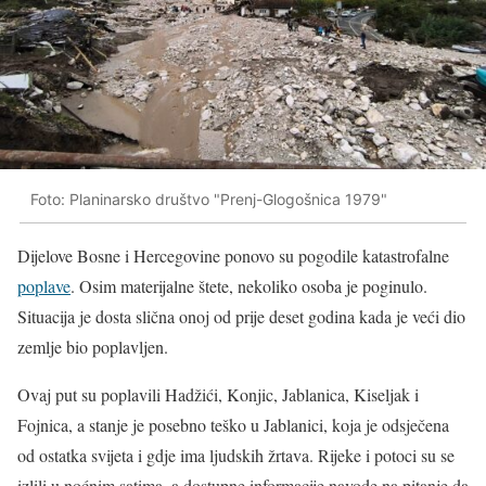
Foto: Planinarsko društvo "Prenj-Glogošnica 1979"
Dijelove Bosne i Hercegovine ponovo su pogodile katastrofalne
poplave
. Osim materijalne štete, nekoliko osoba je poginulo.
Situacija je dosta slična onoj od prije deset godina kada je veći dio
zemlje bio poplavljen.
Ovaj put su poplavili Hadžići, Konjic, Jablanica, Kiseljak i
Fojnica, a stanje je posebno teško u Jablanici, koja je odsječena
od ostatka svijeta i gdje ima ljudskih žrtava. Rijeke i potoci su se
izlili u noćnim satima, a dostupne informacije navode na pitanje da