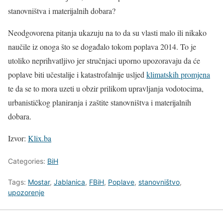
stanovništva i materijalnih dobara?
Neodgovorena pitanja ukazuju na to da su vlasti malo ili nikako
naučile iz onoga što se događalo tokom poplava 2014. To je
utoliko neprihvatljivo jer stručnjaci uporno upozoravaju da će
poplave biti učestalije i katastrofalnije usljed
klimatskih promjena
te da se to mora uzeti u obzir prilikom upravljanja vodotocima,
urbanističkog planiranja i zaštite stanovništva i materijalnih
dobara.
Izvor:
Klix.ba
Categories:
BiH
Tags:
Mostar
,
Jablanica
,
FBiH
,
Poplave
,
stanovništvo
,
upozorenje