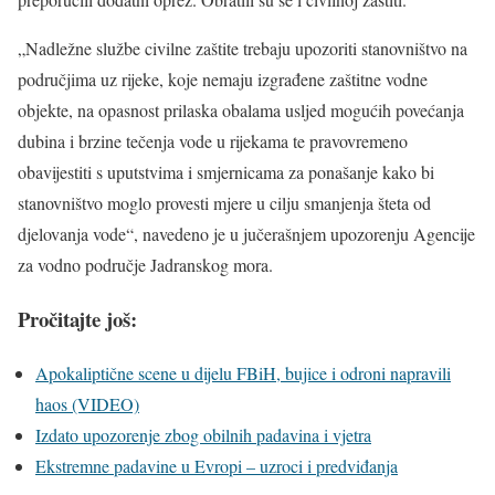
„Nadležne službe civilne zaštite trebaju upozoriti stanovništvo na
područjima uz rijeke, koje nemaju izgrađene zaštitne vodne
objekte, na opasnost prilaska obalama usljed mogućih povećanja
dubina i brzine tečenja vode u rijekama te pravovremeno
obavijestiti s uputstvima i smjernicama za ponašanje kako bi
stanovništvo moglo provesti mjere u cilju smanjenja šteta od
djelovanja vode“, navedeno je u jučerašnjem upozorenju Agencije
za vodno područje Jadranskog mora.
Pročitajte još:
Apokaliptične scene u dijelu FBiH, bujice i odroni napravili
haos (VIDEO)
Izdato upozorenje zbog obilnih padavina i vjetra
Ekstremne padavine u Evropi – uzroci i predviđanja