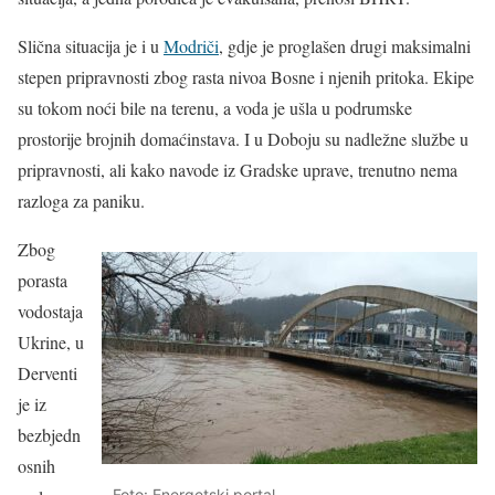
Slična situacija je i u
Modriči
, gdje je proglašen drugi maksimalni
stepen pripravnosti zbog rasta nivoa Bosne i njenih pritoka. Ekipe
su tokom noći bile na terenu, a voda je ušla u podrumske
prostorije brojnih domaćinstava. I u Doboju su nadležne službe u
pripravnosti, ali kako navode iz Gradske uprave, trenutno nema
razloga za paniku.
Zbog
porasta
vodostaja
Ukrine, u
Derventi
je iz
bezbjedn
osnih
Foto: Energetski portal