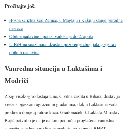
Pročitajte još:
Bosna se izlila kod Zenice, u Maglaju i Kaknju stanje prirodne
nesreće
Obilne padavine i porast vodostaja do 2. aprila
U BiH na snazi narandžasto upozorenje zbog jakog vjetra i
obilnih padavina
Vanredna situacija u Laktašima i
Modriči
Zbog visokog vodostaja Une, Civilna zaštita u Bihaću dostavlja
vreće s pijeskom ugroženim građanima, dok u Laktašima voda
prodire u donje spratove kuća. Gradonačelnik Laktaša Miroslav
Bojić potvrdio je da je na tom području proglašena vanredna
situacija, a jedna porodica je evakuisana, prenosi BHRT.