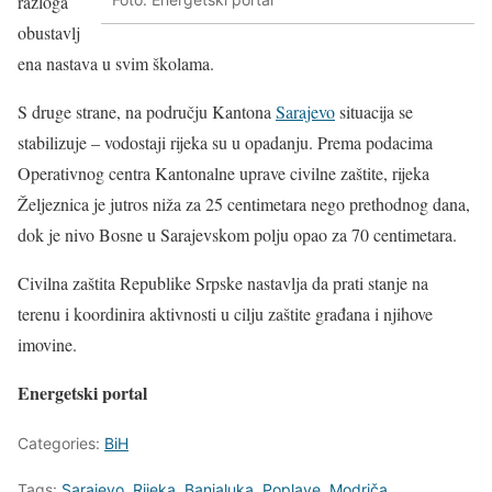
razloga
obustavlj
ena nastava u svim školama.
S druge strane, na području Kantona
Sarajevo
situacija se
stabilizuje – vodostaji rijeka su u opadanju. Prema podacima
Operativnog centra Kantonalne uprave civilne zaštite, rijeka
Željeznica je jutros niža za 25 centimetara nego prethodnog dana,
dok je nivo Bosne u Sarajevskom polju opao za 70 centimetara.
Civilna zaštita Republike Srpske nastavlja da prati stanje na
terenu i koordinira aktivnosti u cilju zaštite građana i njihove
imovine.
Energetski portal
Categories:
BiH
Tags:
Sarajevo
,
Rijeka
,
Banjaluka
,
Poplave
,
Modriča