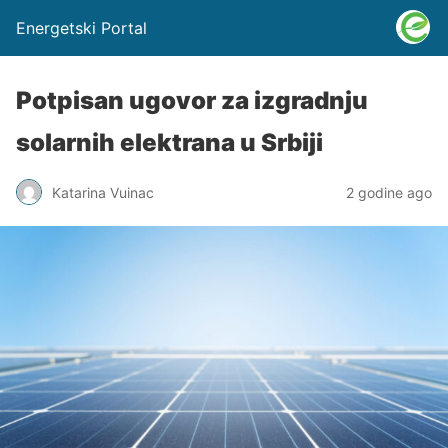
Energetski Portal
Potpisan ugovor za izgradnju
solarnih elektrana u Srbiji
Katarina Vuinac
2 godine ago