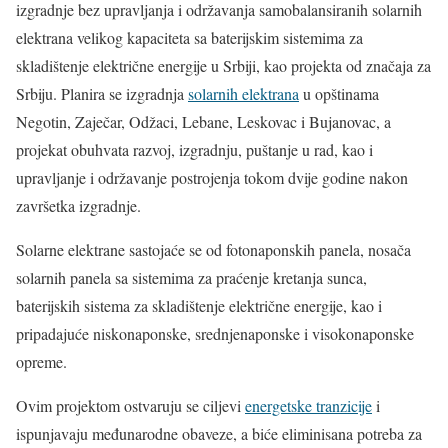
izgradnje bez upravljanja i održavanja samobalansiranih solarnih
elektrana velikog kapaciteta sa baterijskim sistemima za
skladištenje električne energije u Srbiji, kao projekta od značaja za
Srbiju. Planira se izgradnja
solarnih elektrana
u opštinama
Negotin, Zaječar, Odžaci, Lebane, Leskovac i Bujanovac, a
projekat obuhvata razvoj, izgradnju, puštanje u rad, kao i
upravljanje i održavanje postrojenja tokom dvije godine nakon
završetka izgradnje.
Solarne elektrane sastojaće se od fotonaponskih panela, nosača
solarnih panela sa sistemima za praćenje kretanja sunca,
baterijskih sistema za skladištenje električne energije, kao i
pripadajuće niskonaponske, srednjenaponske i visokonaponske
opreme.
Ovim projektom ostvaruju se ciljevi
energetske tranzicije
i
ispunjavaju međunarodne obaveze, a biće eliminisana potreba za