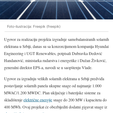
Foto-ilustracija: Freepik (freepik)
Ugovor za realizaciju projekta izgradnje samobalansiranih solarnih
elektrana u Srbiji, danas su sa konzorcijumom kompanija Hyundai
Engineering i UGT Renewables, potpisali Dubravka Đedović
Handanović, ministarka rudarstva i energetike i Dužan Živković,
generalni direktor EPS-a, navodi se u saopštenju Vlade.
Ugovor za izgradnju velikih solarnih elektrana u Srbiji predviđa
postavljanje solarnih panela ukupne snage od najmanje 1.000
MWAC/1.200 MWDC. Plan uključuje i baterijske sisteme za
skladištenje
električne energije
snage do 200 MW i kapaciteta do
400 MWh. Ovaj projekat će obezbijediti dodatni gigavat snage iz