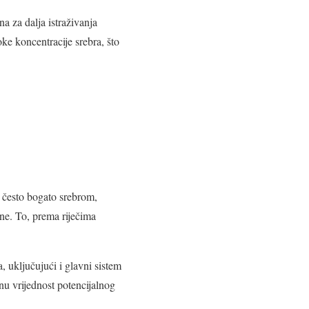
a za dalja istraživanja
e koncentracije srebra, što
e često bogato srebrom,
ine. To, prema riječima
 uključujući i glavni sistem
nu vrijednost potencijalnog