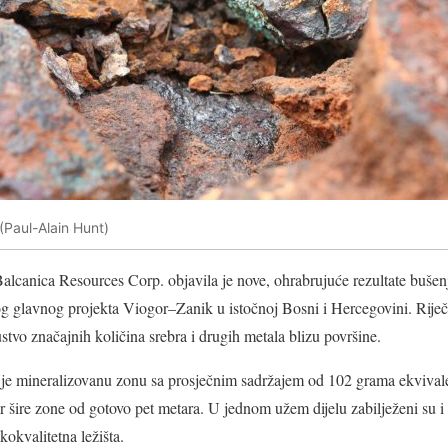
 (Paul-Alain Hunt)
Balcanica Resources Corp.
objavila je nove, ohrabrujuće rezultate bušen
g glavnog projekta Viogor–Zanik u istočnoj Bosni i Hercegovini. Riječ j
stvo značajnih količina srebra i drugih metala blizu površine.
a je mineralizovanu zonu sa prosječnim sadržajem od 102 grama ekvivale
 šire zone od gotovo pet metara. U jednom užem dijelu zabilježeni su i z
kokvalitetna ležišta.