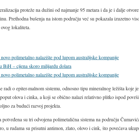
lizacija proteže na dužini od najmanje 95 metara i da je i dalje otvoren
nu. Prethodna bušenja na istom području već su pokazala izuzetno visok
ovog lokaliteta.
– novo polimetalno nalazište pod lupom australijske kompanije
u BiH – cijena skoro milijardu dolara
– novo polimetalno nalazište pod lupom australijske kompanije
 se radi o epiter-malnom sistemu, odnosno tipu mineralnog ležišta koje j
oput olova i cinka, a koji se obično nalazi relativno plitko ispod površ
ljno za budući razvoj projekta.
a potvrđena su tri odvojena polimetalična sistema na području Čumavića,
, u rudama su prisutni antimon, zlato, olovo i cink, što povećava ukup