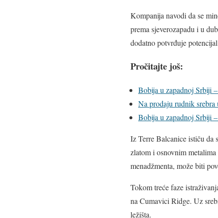
Kompanija navodi da se minera
prema sjeverozapadu i u dubi
dodatno potvrđuje potencijal 
Pročitajte još:
Bobija u zapadnoj Srbiji 
Na prodaju rudnik srebra 
Bobija u zapadnoj Srbiji 
Iz Terre Balcanice ističu da
zlatom i osnovnim metalima p
menadžmenta, može biti povo
Tokom treće faze istraživanj
na Cumavici Ridge. Uz srebro
ležišta.