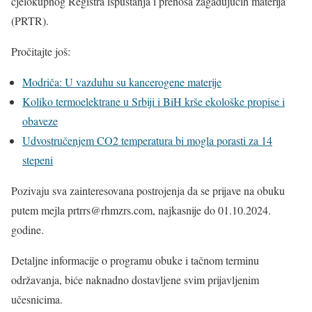
cjelokupnog Registra ispuštanja i prenosa zagađujućih materija
(PRTR).
Pročitajte još:
Modriča: U vazduhu su kancerogene materije
Koliko termoelektrane u Srbiji i BiH krše ekološke propise i
obaveze
Udvostručenjem CO2 temperatura bi mogla porasti za 14
stepeni
Pozivaju sva zainteresovana postrojenja da se prijave na obuku
putem mejla prtrrs@rhmzrs.com, najkasnije do 01.10.2024.
godine.
Detaljne informacije o programu obuke i tačnom terminu
održavanja, biće naknadno dostavljene svim prijavljenim
učesnicima.