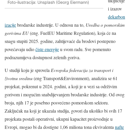
uključuje
Foto-ilustracija: Unsplash (Georg Eiermann)
i izazov
dekarbon
izacije
brodarske industrije. U odnosu na to,
Uredba o pomorskim
gorivima EU
(eng. FuelEU Maritime Regulation), koja će na
snagu stupiti 2025. godine, zahtijevaće da brodovi postepeno
povećavaju udio
čiste energije
u svom radu. Sve pomenuto
podrazumijeva dostupnost zelenih goriva.
U studiji koju je sprovela
Evropska federacija za transport i
životnu sredinu
(eng Transport&Environment), analizira se 61
projekat, pokrenut u 2024. godini, a koji je u vezi sa održivim
gorivom i mogućim snabdijevanjem brodarske industrije. Od ovog
broja, njih 17 je posebno posvećeno pomorskom sektoru.
Zaključak na koji je ukazala studija, govori da ukoliko bi svih 17
projekata postali operativni, ukupni kapacitet proizvodnje u
Evropi, mogao bi da dostigne 1,06 miliona tona ekvivalenta
nafte