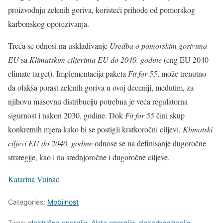
proizvodnju zelenih goriva, koristeći prihode od pomorskog
karbonskog oporezivanja.
Treća se odnosi na usklađivanje
Uredba o pomorskim gorivima
EU
sa
Klimatskim ciljevima EU do 2040. godine
(eng EU 2040
climate target). Implementacija paketa
Fit for 55
, može trenutno
da olakša porast zelenih goriva u ovoj deceniji, međutim, za
njihovu masovnu distribuciju potrebna je veća regulatorna
sigurnost i nakon 2030. godine. Dok
Fit for 55
čini skup
konkretnih mjera kako bi se postigli kratkoročni ciljevi,
Klimatski
ciljevi EU do 2040. godine
odnose se na definisanje dugoročne
strategije, kao i na srednjoročne i dugoročne ciljeve.
Katarina Vuinac
Categories:
Mobilnost
Tags:
električna energija
,
čista energija
,
dekarbonizacija
,