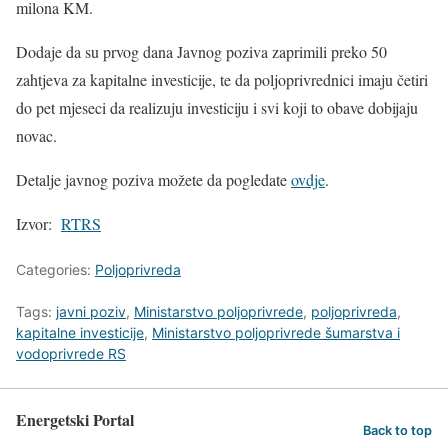
milona KM.
Dodaje da su prvog dana Javnog poziva zaprimili preko 50
zahtjeva za kapitalne investicije, te da poljoprivrednici imaju četiri
do pet mjeseci da realizuju investiciju i svi koji to obave dobijaju
novac.
Detalje javnog poziva možete da pogledate
ovdje
.
Izvor:
RTRS
Categories:
Poljoprivreda
Tags:
javni poziv
,
Ministarstvo poljoprivrede
,
poljoprivreda
,
kapitalne investicije
,
Ministarstvo poljoprivrede šumarstva i
vodoprivrede RS
Energetski Portal
Back to top