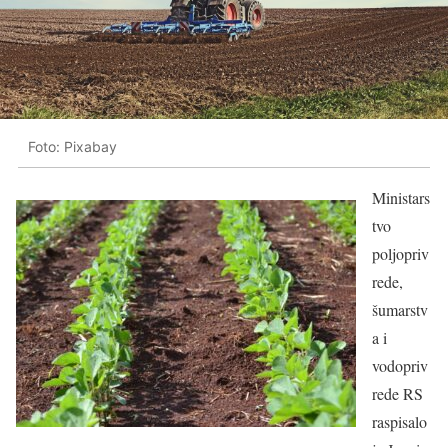
Foto: Pixabay
Ministars
tvo
poljopriv
rede,
šumarstv
a i
vodopriv
rede RS
raspisalo