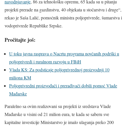
navodnjavanje
, 86 za tehnološku opremu, 65 kada su u pitanju
projekti prerade na gazdinstvu, 40 objekata u stočarstvu i druge“,
rekao je Saša Lalić, pomoćnik ministra poljoprivrede, šumarstva i
vodoprivrede Republike Srpske.
Pročitajte još:
U toku javna rasprava o Nacrtu programa novčanih podrški u
poljoprivredi i ruralnom razvoju u FBiH
Vlada KS: Za podsticaje poljoprivrednoj proizvodnji 10
miliona KM
Poljoprivredni proizvođači i prerađivači dobili pomoć Vlade
Mađarske
Paralelno sa ovim realizovani su projekti iz sredstava Vlade
Mađarske u visini od 21 milion eura, te kada se saberu sve
kapitalne investicije Ministarstvo je imalo ulaganja preko 200