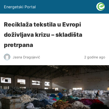
Energetski Portal
Reciklaža tekstila u Evropi
doživljava krizu – skladišta
pretrpana
Jasna Dragojević
2 godine ago