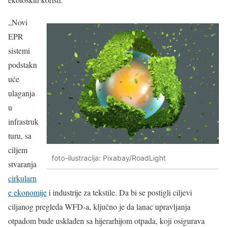
„Novi
EPR
sistemi
podstakn
uće
ulaganja
u
infrastruk
turu, sa
ciljem
foto-ilustracija: Pixabay/RoadLight
stvaranja
cirkularn
e ekonomije
i industrije za tekstile. Da bi se postigli ciljevi
ciljanog pregleda WFD-a, ključno je da lanac upravljanja
otpadom bude usklađen sa hijerarhijom otpada, koji osigurava