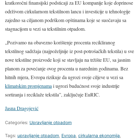
kratkoročni finansijski podsticaji za EU kompanije koje doprinose
održivom cirkularnom tekstilnom lancu i investicije u tehnologije
zajedno sa ciljanom podrškom opštinama koje se suočavaju sa
stagnacijom u vezi sa tekstilnim otpadom.
„Pozivamo na obavezno korištenje procenta recikliranog
tekstilnog sadržaja (najpoželjnije iz post-potrošačkih tekstila) u sve
nove tekstilne proizvode koji se stavljaju na tržište EU, sa jasnim
planom za povećanje ovog procenta u narednim godinama. Bez
hitnih mjera, Evropa rizikuje da ugrozi svoje ciljeve u vezi sa
klimatskim promjenama
i ugrozi budućnost svoje industrije
sortiranja i reciklaže tekstila”, zaključuje EuRIC.
Jasna Dragojević
Categories:
Upravljanje otpadom
Tags:
upravljanje otpadom
,
Evropa
,
cirkularna ekonomija
,