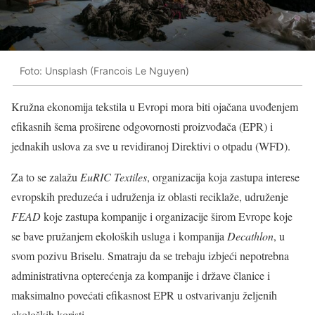
Foto: Unsplash (Francois Le Nguyen)
Kružna ekonomija tekstila u Evropi mora biti ojačana uvođenjem
efikasnih šema proširene odgovornosti proizvođača (EPR) i
jednakih uslova za sve u revidiranoj Direktivi o otpadu (WFD).
Za to se zalažu
EuRIC Textiles
, organizacija koja zastupa interese
evropskih preduzeća i udruženja iz oblasti reciklaže, udruženje
FEAD
koje zastupa kompanije i organizacije širom Evrope koje
se bave pružanjem ekoloških usluga i kompanija
Decathlon
, u
svom pozivu Briselu. Smatraju da se trebaju izbjeći nepotrebna
administrativna opterećenja za kompanije i države članice i
maksimalno povećati efikasnost EPR u ostvarivanju željenih
ekoloških koristi.