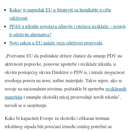
Kakav je napredak EU u Strategiji za hemikalije u cilju
održivosti
PFAS u tekstilu ugrožava zdravlje i otežava reciklažu – postoji
li održivija alternativa?
Novi zakon u EU nalaže veću održivost proizvoda
„Pozivamo EU da podstakne države članice da smanje PDV na
aktivnosti popravke, ponovne upotrebe i reciklaže tekstila, u
okviru postojećeg okvira Direktive o PDV-u, i istraže mogućnost
uvođenja poreza na nove, naftne materijale. Takve mjere, ako se
usvoje na nacionalnim nivoima, podstakle bi upotrebu
recikliranih
materijala
i smanjile ekološki uticaj proizvodnje novih tekstila”,
navodi se u saopštenju.
Kako bi kapaciteti Evrope za ekološki i efikasan tretman
tekstilnog otpada bili povećani između ostalog potrebni su