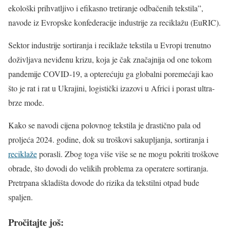
ekološki prihvatljivo i efikasno tretiranje odbačenih tekstila”,
navode iz Evropske konfederacije industrije za reciklažu (EuRIC).
Sektor industrije sortiranja i reciklaže tekstila u Evropi trenutno
doživljava neviđenu krizu, koja je čak značajnija od one tokom
pandemije COVID-19, a opterećuju ga globalni poremećaji kao
što je rat i rat u Ukrajini, logistički izazovi u Africi i porast ultra-
brze mode.
Kako se navodi cijena polovnog tekstila je drastično pala od
proljeća 2024. godine, dok su troškovi sakupljanja, sortiranja i
reciklaže
porasli. Zbog toga više više se ne mogu pokriti troškove
obrade, što dovodi do velikih problema za operatere sortiranja.
Pretrpana skladišta dovode do rizika da tekstilni otpad bude
spaljen.
Pročitajte još: