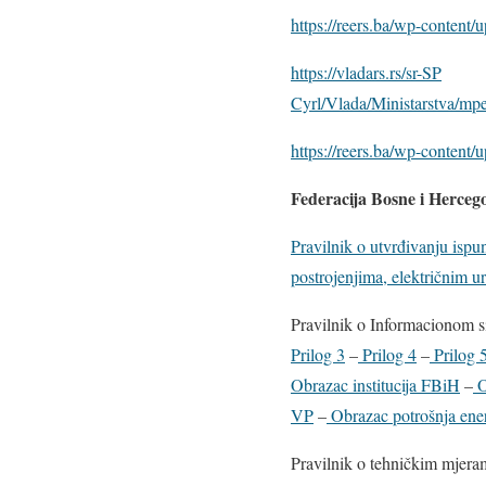
https://reers.ba/wp-content
https://vladars.rs/sr-SP
Cyrl/Vlada/Ministarstva/mp
https://reers.ba/wp-content
Federacija Bosne i Herceg
Pravilnik o utvrđivanju ispu
postrojenjima, električnim ur
Pravilnik o Informacionom s
Prilog 3
–
Prilog 4
–
Prilog 
Obrazac institucija FBiH
–
O
VP
–
Obrazac potrošnja ener
Pravilnik o tehničkim mjeram