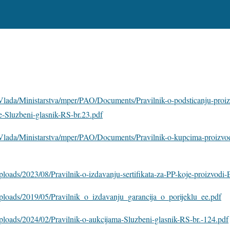
l/Vlada/Ministarstva/mper/PAO/Documents/Pravilnik-o-podsticanju-proiz
je-Sluzbeni-glasnik-RS-br.23.pdf
rl/Vlada/Ministarstva/mper/PAO/Documents/Pravilnik-o-kupcima-proizvod
uploads/2023/08/Pravilnik-o-izdavanju-sertifikata-za-PP-koje-proizvodi
/uploads/2019/05/Pravilnik_o_izdavanju_garancija_o_porijeklu_ee.pdf
/uploads/2024/02/Pravilnik-o-aukcijama-Sluzbeni-glasnik-RS-br.-124.pdf