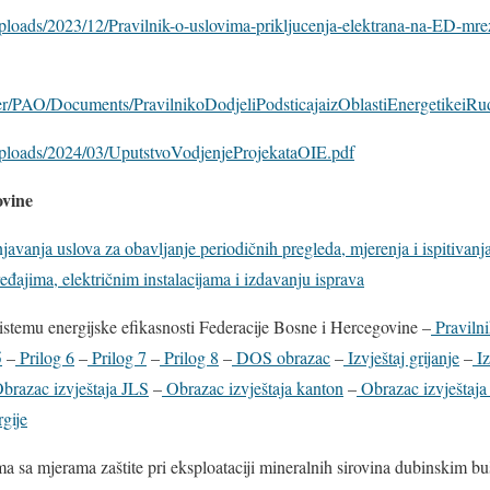
/uploads/2023/12/Pravilnik-o-uslovima-prikljucenja-elektrana-na-ED-mr
er/PAO/Documents/PravilnikoDodjeliPodsticajaizOblastiEnergetikeiRu
/uploads/2024/03/UputstvoVodjenjeProjekataOIE.pdf
ovine
njavanja uslova za obavljanje periodičnih pregleda, mjerenja i ispitivan
eđajima, električnim instalacijama i izdavanju isprava
istemu energijske efikasnosti Federacije Bosne i Hercegovine –
Praviln
5
–
Prilog 6
–
Prilog 7
–
Prilog 8
–
DOS obrazac
–
Izvještaj grijanje
–
Iz
brazac izvještaja JLS
–
Obrazac izvještaja kanton
–
Obrazac izvještaj
gije
a sa mjerama zaštite pri eksploataciji mineralnih sirovina dubinskim b