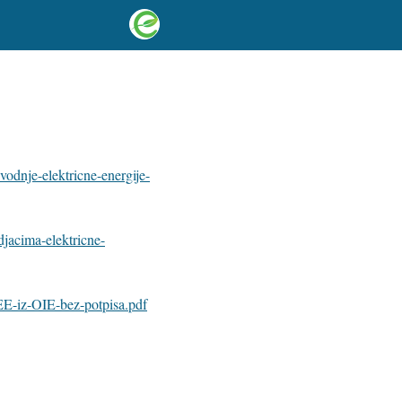
vodnje-elektricne-energije-
jacima-elektricne-
-EE-iz-OIE-bez-potpisa.pdf