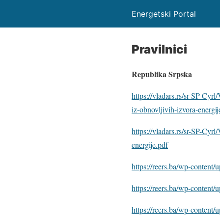
Energetski Portal
Pravilnici
Republika Srpska
https://vladars.rs/sr-SP-Cyr
iz-obnovljivih-izvora-energi
https://vladars.rs/sr-SP-Cy
energije.pdf
https://reers.ba/wp-content/
https://reers.ba/wp-content
https://reers.ba/wp-content