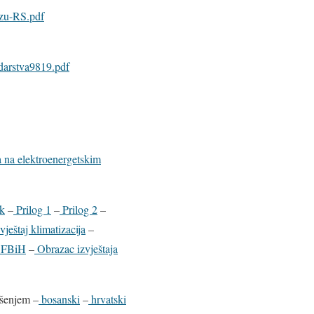
ezu-RS.pdf
darstva9819.pdf
ja na elektroenergetskim
ik
–
Prilog 1
–
Prilog 2
–
vještaj klimatizacija
–
a FBiH
–
Obrazac izvještaja
ušenjem –
bosanski
–
hrvatski