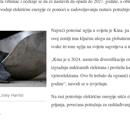
la vrhunac i očekuje se da će nastaviti da opada do 2027. godine, a obnov
zvodnji električne energije će pomoći u zadovoljavanju rastuće potražnj
Najveći potrošač uglja u svijetu je Kina, pa 
ovoj zemlji ima ključnu ulogu na globalnom 
svake tri tone uglja na svijetu sagorijeva 
„Kina je u 2024. nastavila diversifikaciju e
izgradnju nuklearnih elektrana i proširila ka
vjetroelektrana. Ovo bi trebalo da ograniči 
godine“, navodi se u izvještaju.
(Joey Harris)
Na rast potrošnje električne energije utiče el
grijanja, povećana potražnja za rashlađivan
.