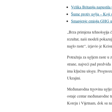
Velika Britanija napustila 
Šume protiv uglja – Koji 
Smanjenje emisija GHG uz
„Brza primjena tehnologija či
rezultat, naši modeli pokazuj
naglo raste“, izjavio je Keisu
Potražnja za ugljem raste u z
strane, najveći pad predviđa
ima ključnu ulogu. Prognoze
Ukrajini.
Međunarodna trgovina ugljem 
ostaje centar međunarodne t
Koreju i Vijetnam, dok su naj