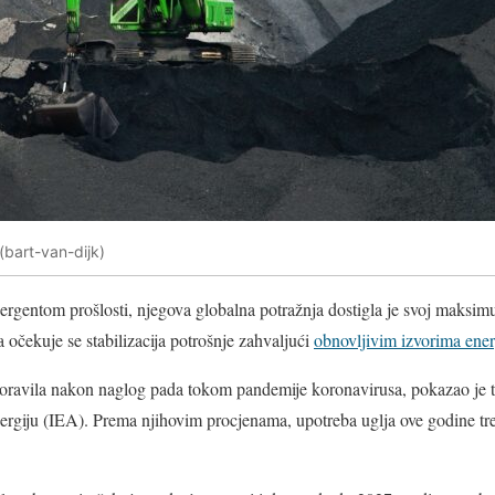
 (bart-van-dijk)
nergentom prošlosti, njegova globalna potražnja dostigla je svoj maksi
očekuje se stabilizacija potrošnje zahvaljući
obnovljivim izvorima ener
oravila nakon naglog pada tokom pandemije koronavirusa, pokazao je to 
rgiju (IEA). Prema njihovim procjenama, upotreba uglja ove godine treb