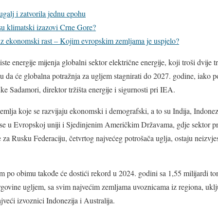
ugalj i zatvorila jednu epohu
su klimatski izazovi Crne Gore?
 ekonomski rast – Kojim evropskim zemljama je uspjelo?
ste energije mijenja globalni sektor električne energije, koji troši dvije 
u da će globalna potražnja za ugljem stagnirati do 2027. godine, iako po
ke Sadamori, direktor tržišta energije i sigurnosti pri IEA.
emlja koje se razvijaju ekonomski i demografski, a to su Indija, Indonez
 se u Evropskoj uniji i Sjedinjenim Američkim Državama, gdje sektor pr
 za Rusku Federaciju, četvrtog najvećeg potrošača uglja, ostaju neizvj
po obimu takođe će dostići rekord u 2024. godini sa 1,55 milijardi ton
rgovine ugljem, sa svim najvećim zemljama uvoznicama iz regiona, ukl
veći izvoznici Indonezija i Australija.