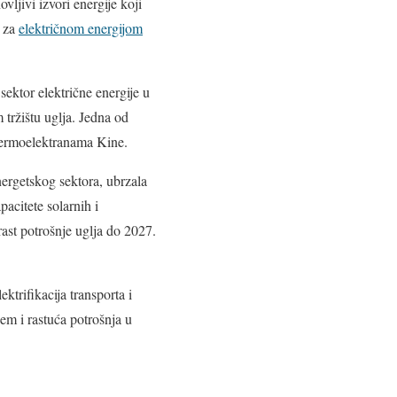
ljivi izvori energije koji
e za
električnom energijom
sektor električne energije u
tržištu uglja. Jedna od
u termoelektranama Kine.
nergetskog sektora, ubrzala
pacitete solarnih i
rast potrošnje uglja do 2027.
ektrifikacija transporta i
jem i rastuća potrošnja u