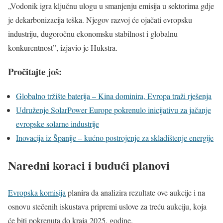
„Vodonik igra ključnu ulogu u smanjenju emisija u sektorima gdje
je dekarbonizacija teška. Njegov razvoj će ojačati evropsku
industriju, dugoročnu ekonomsku stabilnost i globalnu
konkurentnost”, izjavio je Hukstra.
Pročitajte još:
Globalno tržište baterija – Kina dominira, Evropa traži rješenja
Udruženje SolarPower Europe pokrenulo inicijativu za jačanje
evropske solarne industrije
Inovacija iz Španije – kućno postrojenje za skladištenje energije
Naredni koraci i budući planovi
Evropska komisija
planira da analizira rezultate ove aukcije i na
osnovu stečenih iskustava pripremi uslove za treću aukciju, koja
će biti pokrenuta do kraja 2025. godine.