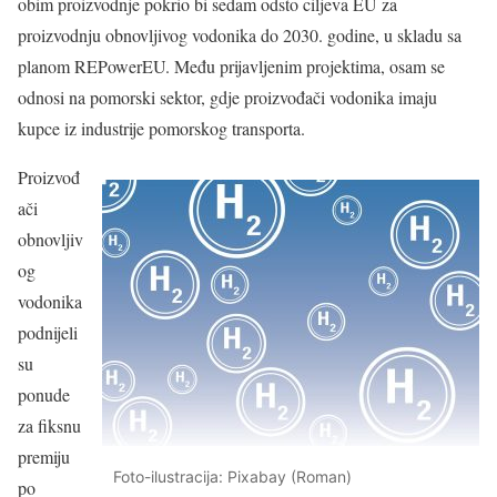
obim proizvodnje pokrio bi sedam odsto ciljeva EU za
proizvodnju obnovljivog vodonika do 2030. godine, u skladu sa
planom REPowerEU. Među prijavljenim projektima, osam se
odnosi na pomorski sektor, gdje proizvođači vodonika imaju
kupce iz industrije pomorskog transporta.
Proizvođ
ači
obnovljiv
og
vodonika
podnijeli
su
ponude
za fiksnu
premiju
Foto-ilustracija: Pixabay (Roman)
po