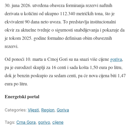
30. juna 2026. utvrđena obaveza formiranja rezervi naftnih
derivata u količini od ukupno 112.340 metričkih tona, što je
ekvivalent 90 dana neto uvoza. To predstavlja institucionalni
okvir za aktuelne tvrdnje o sigurnosti snabdijevanja i pokazuje da
je tokom 2025. godine formalno definisan obim obaveznih
rezervi.
Od ponoći 10. marta u Crnoj Gori su na snazi više cijene
goriva
,
pa je eurodizel skuplji za 16 centi i sada košta 1,50 eura po litru,
dok je benzin poskupio za sedam centi, pa će nova cijena biti 1,47
eura po litru.
Energetski portal
Categories:
Vijesti
,
Region
,
Goriva
Tags:
Crna Gora
,
gorivo
,
cijene