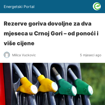
Energetski Portal
Rezerve goriva dovoljne za dva
mjeseca u Crnoj Gori – od ponoći i
više cijene
Milica Vuckovic
5 mjeseci ago