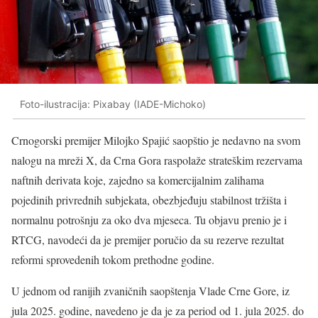
Foto-ilustracija: Pixabay (IADE-Michoko)
Crnogorski premijer Milojko Spajić saopštio je nedavno na svom
nalogu na mreži X, da Crna Gora raspolaže strateškim rezervama
naftnih derivata koje, zajedno sa komercijalnim zalihama
pojedinih privrednih subjekata, obezbjeđuju stabilnost tržišta i
normalnu potrošnju za oko dva mjeseca. Tu objavu prenio je i
RTCG, navodeći da je premijer poručio da su rezerve rezultat
reformi sprovedenih tokom prethodne godine.
U jednom od ranijih zvaničnih saopštenja Vlade Crne Gore, iz
jula 2025. godine, navedeno je da je za period od 1. jula 2025. do