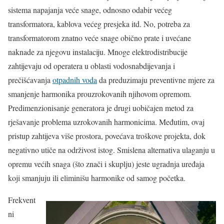
sistema napajanja veće snage, odnosno odabir većeg
transformatora, kablova većeg presjeka itd. No, potreba za
transformatorom znatno veće snage obično prate i uvećane
naknade za njegovu instalaciju. Mnoge elektrodistribucije
zahtijevaju od operatera u oblasti vodosnabdijevanja i
prečišćavanja
otpadnih voda
da preduzimaju preventivne mjere za
smanjenje harmonika prouzrokovanih njihovom opremom.
Predimenzionisanje generatora je drugi uobičajen metod za
rješavanje problema uzrokovanih harmonicima. Međutim, ovaj
pristup zahtijeva više prostora, povećava troškove projekta, dok
negativno utiče na održivost istog. Smislena alternativa ulaganju u
opremu većih snaga (što znači i skuplju) jeste ugradnja uređaja
koji smanjuju ili eliminišu harmonike od samog početka.
Frekvent
ni