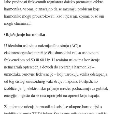
Iako prednosti frekventnih regulatora daleko premašuju efekte
harmonika, veoma je značajno da se razumiju problemi koje
harmonike mogu prouzrokovati, kao i rješenja kojima bi se oni
mogli eliminisati.
Objašnjenje harmonika
U idealnim uslovima naizmjenična struja (AC) u
elektroenergetskoj mreži je čist sinusoidni val sa osnovnom
frekvencijom od 50 ili 60 Hz. U realnim uslovima korištenje
nelinearnih opterećenja dovodi do stvaranja harmonika –
umnožaka osnovne frekvencije – koji uzrokuju velika odstupanja
od tog čistog sinusoidnog vala struje i napona. Posljedično
izobličenje, tj. elektronsko prljanje mreže, podrazumijeva gubitak
energije umjesto da se ona upotrijebi na opremi koju napaja.
Za mjerenje uticaja harmonika koristi se ukupno harmonijsko
izobličenje struje THDi faktor. Što je ova vrijednost veća, veći je