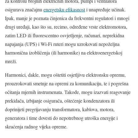
za kontrolu brojnih električnih motora, pumpi i ventilatora
osigurava značajnu
energetsku efikasnost
i unapređuje učinak.
Ipak, manje je poznata činjenica da frekventni regulatori i mnogi
drugi uređaji, kao što su, recimo, određene vrste elektromotora,
zatim LED ili fluorescentno osvjetljenje, računari, neprekidna
napajanja (UPS) i Wi-Fi ruteri mogu uzrokovati nepoželjna
harmonična izobličenja (ili harmonike) na elektroenergetskoj
mreži.
Harmonici, dakle, mogu oštetiti osjetljivu elektronsku opremu,
prouzrokovati smetnje na opremi za komunikaciju, te i pogrešna
očitanja mjernih instrumenata. Takođe, mogu izazvati reagovanje
prekidača, izbijanje osigurača, oštećenje kondenzatora ili
doprinijeti pregrijavanju transformatora, kablova, motora,
generatora i time dovesti do nepotrebnog utroška energije i
skraćenja radnog vijeka opreme.