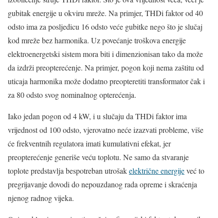
gubitak energije u okviru mreže. Na primjer, THDi faktor od 40
odsto ima za posljedicu 16 odsto veće gubitke nego što je slučaj
kod mreže bez harmonika. Uz povećanje troškova energije
elektroenergetski sistem mora biti i dimenzionisan tako da može
da izdrži preopterećenje. Na primjer, pogon koji nema zaštitu od
uticaja harmonika može dodatno preopteretiti transformator čak i
za 80 odsto svog nominalnog opterećenja.
Iako jedan pogon od 4 kW, i u slučaju da THDi faktor ima
vrijednost od 100 odsto, vjerovatno neće izazvati probleme, više
će frekventnih regulatora imati kumulativni efekat, jer
preopterećenje generiše veću toplotu. Ne samo da stvaranje
toplote predstavlja bespotreban utrošak
električne energije
već to
pregrijavanje dovodi do nepouzdanog rada opreme i skraćenja
njenog radnog vijeka.