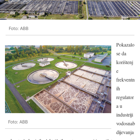
Foto: ABB
Pokazalo
se da
korištenj
e
frekventn
ih
regulator
a u
industriji
Foto: ABB
vodosnab
dijevanja