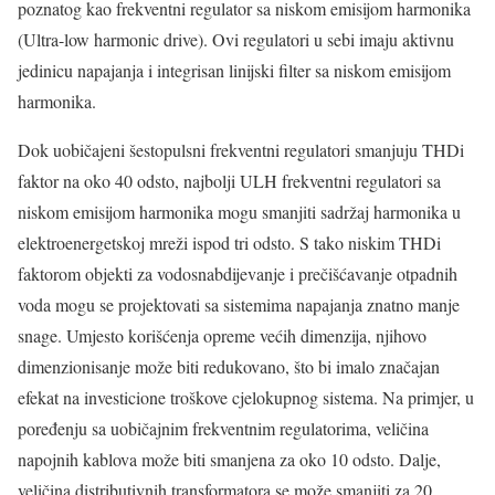
poznatog kao frekventni regulator sa niskom emisijom harmonika
(Ultra-low harmonic drive). Ovi regulatori u sebi imaju aktivnu
jedinicu napajanja i integrisan linijski filter sa niskom emisijom
harmonika.
Dok uobičajeni šestopulsni frekventni regulatori smanjuju THDi
faktor na oko 40 odsto, najbolji ULH frekventni regulatori sa
niskom emisijom harmonika mogu smanjiti sadržaj harmonika u
elektroenergetskoj mreži ispod tri odsto. S tako niskim THDi
faktorom objekti za vodosnabdijevanje i prečišćavanje otpadnih
voda mogu se projektovati sa sistemima napajanja znatno manje
snage. Umjesto korišćenja opreme većih dimenzija, njihovo
dimenzionisanje može biti redukovano, što bi imalo značajan
efekat na investicione troškove cjelokupnog sistema. Na primjer, u
poređenju sa uobičajnim frekventnim regulatorima, veličina
napojnih kablova može biti smanjena za oko 10 odsto. Dalje,
veličina distributivnih transformatora se može smanjiti za 20