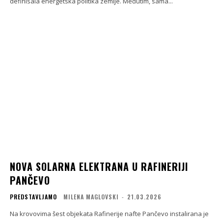
definisala energetska politika zemlje. Međutim, sama...
NOVA SOLARNA ELEKTRANA U RAFINERIJI
PANČEVO
PREDSTAVLJAMO
MILENA MAGLOVSKI
-
21.03.2026
Na krovovima šest objekata Rafinerije nafte Pančevo instalirana je