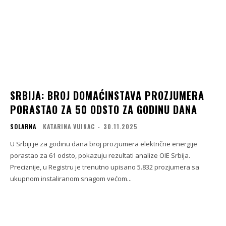
SRBIJA: BROJ DOMAĆINSTAVA PROZJUMERA
PORASTAO ZA 50 ODSTO ZA GODINU DANA
SOLARNA
KATARINA VUINAC
-
30.11.2025
U Srbiji je za godinu dana broj prozjumera električne energije
porastao za 61 odsto, pokazuju rezultati analize OIE Srbija.
Preciznije, u Registru je trenutno upisano 5.832 prozjumera sa
ukupnom instaliranom snagom većom...