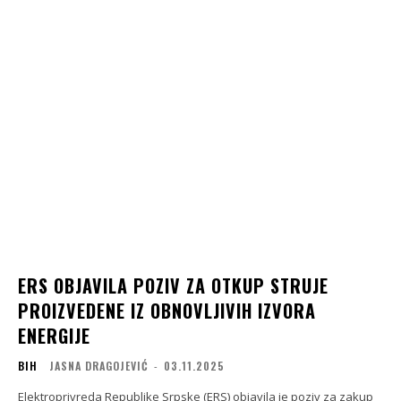
ERS OBJAVILA POZIV ZA OTKUP STRUJE
PROIZVEDENE IZ OBNOVLJIVIH IZVORA
ENERGIJE
BIH
JASNA DRAGOJEVIĆ
-
03.11.2025
Elektroprivreda Republike Srpske (ERS) objavila je poziv za zakup