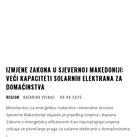
IZMJENE ZAKONA U SJEVERNOJ MAKEDONIJI:
VEĆI KAPACITETI SOLARNIH ELEKTRANA ZA
DOMAĆINSTVA
REGION
KATARINA VUINAC
-
08.08.2025
Ministarstvo za energetiku, rudarstvo i mineralne sirovine
Sjeverne Makedonije objavilo je prijedlog izmjena i dopuna
Zakona o energetskoj efikasnosti. Kao najznačajnija izmjena
izdvaja se povećanje praga za solarne elektrane u domaćinstvima
i...