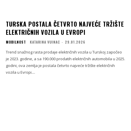
TURSKA POSTALA ČETVRTO NAJVEĆE TRŽIŠTE
ELEKTRIČNIH VOZILA U EVROPI
MOBILNOST
KATARINA VUINAC
-
29.01.2026
Trend snažnog rasta prodaje električnih vozila u Turskoj započeo
je 2023. godine, a sa 190.000 prodatih električnih automobila u 2025.
godini, ova zemlja je postala četvrto najveće tržište električnih
vozila u Evropi....