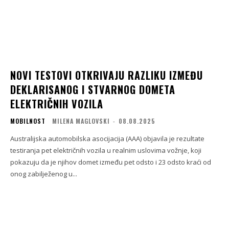
NOVI TESTOVI OTKRIVAJU RAZLIKU IZMEĐU
DEKLARISANOG I STVARNOG DOMETA
ELEKTRIČNIH VOZILA
MOBILNOST
MILENA MAGLOVSKI
-
08.08.2025
Australijska automobilska asocijacija (AAA) objavila je rezultate
testiranja pet električnih vozila u realnim uslovima vožnje, koji
pokazuju da je njihov domet između pet odsto i 23 odsto kraći od
onog zabilježenog u...