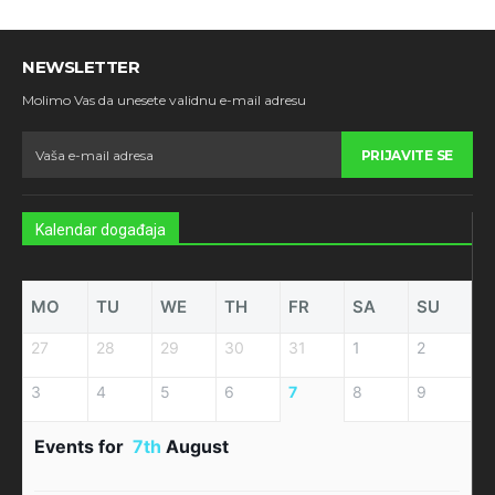
NEWSLETTER
Molimo Vas da unesete validnu e-mail adresu
PRIJAVITE SE
Kalendar događaja
MO
TU
WE
TH
FR
SA
SU
27
28
29
30
31
1
2
3
4
5
6
7
8
9
Events for
7th
August