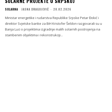
SOLARNE PROJEKTE U SRPSKOJ
SOLARNA
JASNA DRAGOJEVIĆ
-
20.02.2026
Ministar energetike i rudarstva Republike Srpske Petar Đokić i
direktor Svjetske banke za BiH Kristofer Šeldon razgovarali su u
Banja Luci o projektima izgradnje malih solarnih postrojenja na
stambenim objektima i rekonstrukciji...