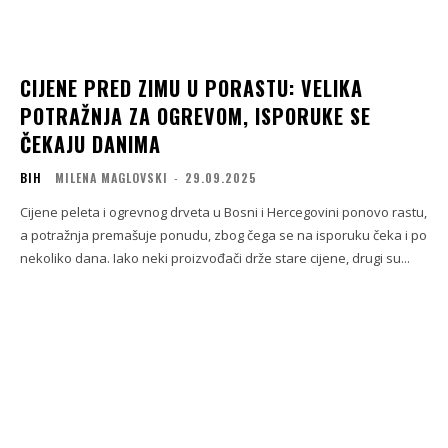
CIJENE PRED ZIMU U PORASTU: VELIKA
POTRAŽNJA ZA OGREVOM, ISPORUKE SE
ČEKAJU DANIMA
BIH
MILENA MAGLOVSKI
-
29.09.2025
Cijene peleta i ogrevnog drveta u Bosni i Hercegovini ponovo rastu,
a potražnja premašuje ponudu, zbog čega se na isporuku čeka i po
nekoliko dana. Iako neki proizvođači drže stare cijene, drugi su...