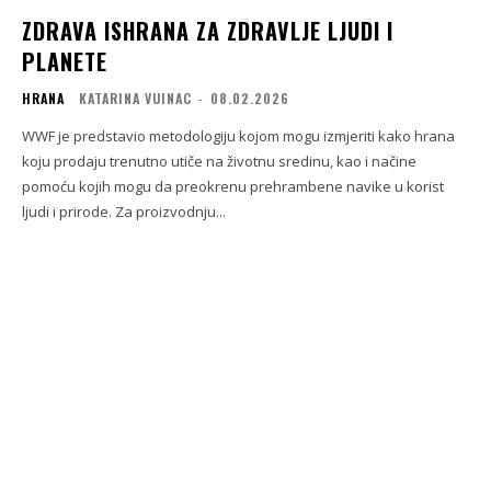
ZDRAVA ISHRANA ZA ZDRAVLJE LJUDI I
PLANETE
HRANA
KATARINA VUINAC
-
08.02.2026
WWF je predstavio metodologiju kojom mogu izmjeriti kako hrana
koju prodaju trenutno utiče na životnu sredinu, kao i načine
pomoću kojih mogu da preokrenu prehrambene navike u korist
ljudi i prirode. Za proizvodnju...