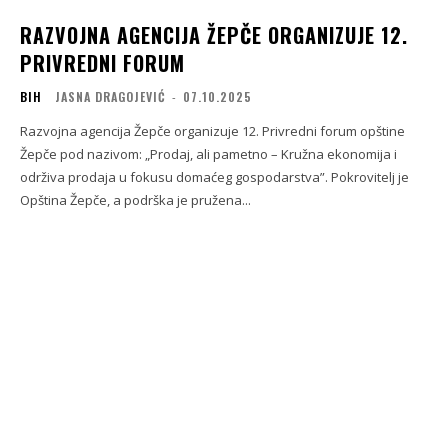
RAZVOJNA AGENCIJA ŽEPČE ORGANIZUJE 12.
PRIVREDNI FORUM
BIH
JASNA DRAGOJEVIĆ
-
07.10.2025
Razvojna agencija Žepče organizuje 12. Privredni forum opštine
Žepče pod nazivom: „Prodaj, ali pametno – Kružna ekonomija i
održiva prodaja u fokusu domaćeg gospodarstva”. Pokrovitelj je
Opština Žepče, a podrška je pružena...