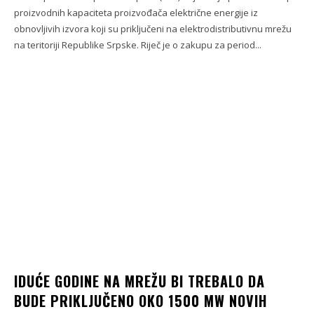
proizvodnih kapaciteta proizvođača električne energije iz
obnovljivih izvora koji su priključeni na elektrodistributivnu mrežu
na teritoriji Republike Srpske. Riječ je o zakupu za period...
IDUĆE GODINE NA MREŽU BI TREBALO DA
BUDE PRIKLJUČENO OKO 1500 MW NOVIH