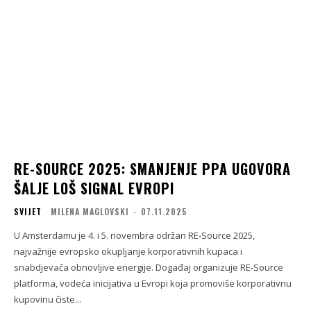
RE-SOURCE 2025: SMANJENJE PPA UGOVORA
ŠALJE LOŠ SIGNAL EVROPI
SVIJET
MILENA MAGLOVSKI
-
07.11.2025
U Amsterdamu je 4. i 5. novembra održan RE-Source 2025,
najvažnije evropsko okupljanje korporativnih kupaca i
snabdjevača obnovljive energije. Događaj organizuje RE-Source
platforma, vodeća inicijativa u Evropi koja promoviše korporativnu
kupovinu čiste...