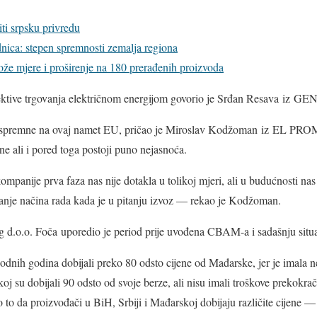
i srpsku privredu
ica: stepen spremnosti zemalja regiona
e mjere i proširenje na 180 prerađenih proizvoda
tive trgovanja električnom energijom govorio je Srđan Resava iz GEN-
 spremne na ovaj namet EU, pričao je Miroslav Kodžoman iz EL PRO
ne ali i pored toga postoji puno nejasnoća.
mpanije prva faza nas nije dotakla u tolikoj mjeri, ali u budućnosti na
janje načina rada kada je u pitanju izvoz — rekao je Kodžoman.
g d.o.o. Foča uporedio je period prije uvođena CBAM-a i sadašnju situa
dnih godina dobijali preko 80 odsto cijene od Mađarske, jer je imala n
j su dobijali 90 odsto od svoje berze, ali nisu imali troškove prekokrač
 to da proizvođači u BiH, Srbiji i Mađarskoj dobijaju različite cijene —