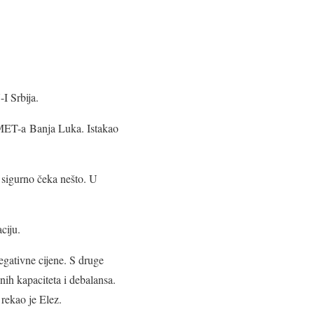
I Srbija.
MET-a Banja Luka. Istakao
s sigurno čeka nešto. U
ciju.
egativne cijene. S druge
nih kapaciteta i debalansa.
 rekao je Elez.