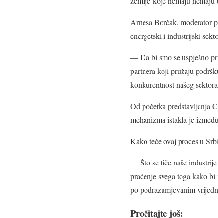
zemlje koje nemaju nemaju 
Arnesa Borčak, moderator pa
energetski i industrijski sek
— Da bi smo se uspješno pril
partnera koji pružaju podrš
konkurentnost našeg sektor
Od početka predstavljanja C
mehanizma istakla je između
Kako teče ovaj proces u Srbij
— Što se tiče naše industrije
praćenje svega toga kako bi z
po podrazumjevanim vrijedno
Pročitajte još: