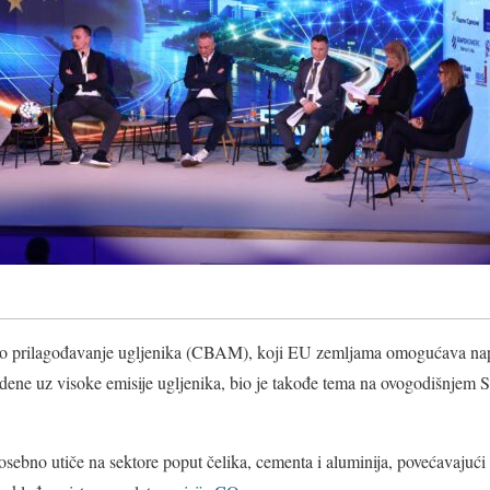
 prilagođavanje ugljenika (CBAM), koji EU zemljama omogućava napl
dene uz visoke emisije ugljenika, bio je takođe tema na ovogodišnjem S
ebno utiče na sektore poput čelika, cementa i aluminija, povećavajući