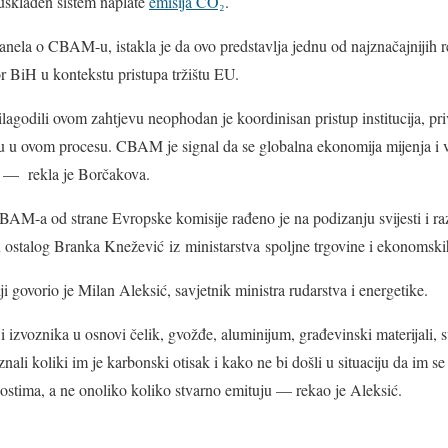
usklađen sistem naplate
emisija CO₂
.
nela o CBAM-u, istakla je da ovo predstavlja jednu od najznačajnijih 
tor BiH u kontekstu pristupa tržištu EU.
agodili ovom zahtjevu neophodan je koordinisan pristup institucija, p
ku u ovom procesu. CBAM je signal da se globalna ekonomija mijenja i v
a — rekla je Borčakova.
BAM-a od strane Evropske komisije rađeno je na podizanju svijesti i r
 ostalog Branka Knežević iz ministarstva spoljne trgovine i ekonomsk
i govorio je Milan Aleksić, savjetnik ministra rudarstva i energetike.
 i izvoznika u osnovi čelik, gvožđe, aluminijum, građevinski materijali, 
nali koliki im je karbonski otisak i kako ne bi došli u situaciju da im s
stima, a ne onoliko koliko stvarno emituju — rekao je Aleksić.