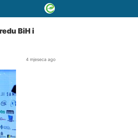
redu BiH i
4 mjeseca ago