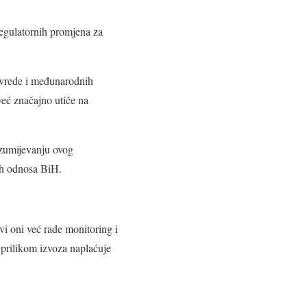
regulatornih promjena za
rivrede i međunarodnih
eć značajno utiče na
azumijevanju ovog
ih odnosa BiH.
svi oni već rade monitoring i
e prilikom izvoza naplaćuje