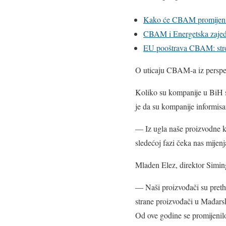
Kako će CBAM promijenit
CBAM i Energetska zajedn
EU pooštrava CBAM: strož
O uticaju CBAM-a iz perspek
Koliko su kompanije u BiH
je da su kompanije informisa
— Iz ugla naše proizvodne ko
sledećoj fazi čeka nas mijen
Mladen Elez, direktor Simin
— Naši proizvođači su pretho
strane proizvođači u Mađarsko
Od ove godine se promijenilo