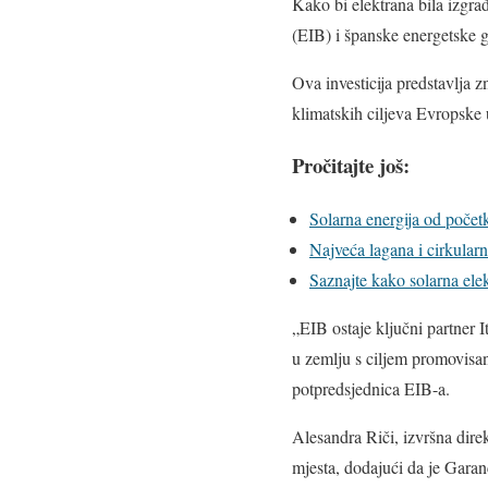
Kako bi elektrana bila izgr
(EIB) i španske energetske g
Ova investicija predstavlja z
klimatskih ciljeva Evropske 
Pročitajte još:
Solarna energija od počet
Najveća lagana i cirkularn
Saznajte kako solarna ele
„EIB ostaje ključni partner I
u zemlju s ciljem promovisan
potpredsjednica EIB-a.
Alesandra Riči, izvršna dire
mjesta, dodajući da je Garanc