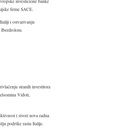
Evropske investicione banke
nsijske firme SACE.
aliji i ostvarivanju
a Iberdrolom.
ivlačenju stranih investitora
Gelsomina Viđoti,
ktivnost i stvori nova radna
ju podrške rastu Italije.