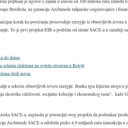
ađena poptisan je ugovor o zajmu u iznosu od 100 miliona eura između 
rupe Iberdrola, uz garanciju Archimede talijanske osiguravajuće i fina
načajan korak ka povećanju proizvodnje energije iz obnovljivih izvora u It
unije. To je prvi projekat EIB-a podržan od strane SACE-a u saradnji s
ka do danas
a solarna elektrana na svijetu otvorena u Belgiji
ktrana štedi novac
taliji u sektoru obnovljivih izvora energije. Banka igra ključnu ulogu u pr
ja ekološke održivosti, socijalne kohezije i ekonomskog rasta”, kaže 
ktorka SACE-a, naglasila je potencijal ovog projekta da podstakne produ
ija Archimede SACE-a odobrila preko 4,9 milijardi eura transakcija u cil