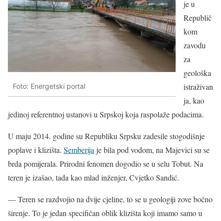
je u
Republič
kom
zavodu
za
geološka
istraživan
Foto: Energetski portal
ja, kao
jedinoj referentnoj ustanovi u Srpskoj koja raspolaže podacima.
U maju 2014. godine su Republiku Srpsku zadesile stogodišnje
poplave i klizišta.
Semberija
je bila pod vodom, na Majevici su se
brda pomijerala. Prirodni fenomen dogodio se u selu Tobut. Na
teren je izašao, tada kao mlad inženjer, Cvjetko Sandić.
— Teren se razdvojio na dvije cjeline, to se u geologiji zove bočno
širenje. To je jedan specifičan oblik klizišta koji imamo samo u