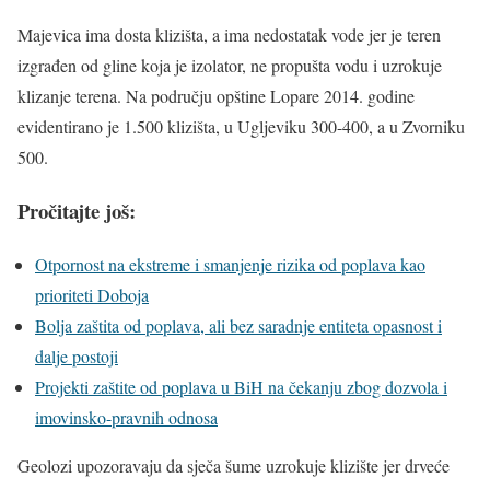
Majevica ima dosta klizišta, a ima nedostatak vode jer je teren
izgrađen od gline koja je izolator, ne propušta vodu i uzrokuje
klizanje terena. Na području opštine Lopare 2014. godine
evidentirano je 1.500 klizišta, u Ugljeviku 300-400, a u Zvorniku
500.
Pročitajte još:
Otpornost na ekstreme i smanjenje rizika od poplava kao
prioriteti Doboja
Bolja zaštita od poplava, ali bez saradnje entiteta opasnost i
dalje postoji
Projekti zaštite od poplava u BiH na čekanju zbog dozvola i
imovinsko-pravnih odnosa
Geolozi upozoravaju da sječa šume uzrokuje klizište jer drveće