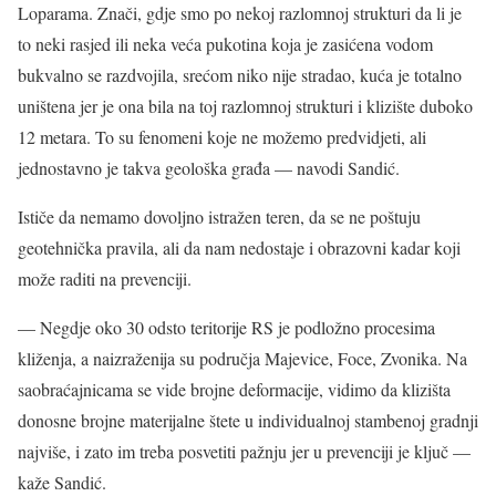
Loparama. Znači, gdje smo po nekoj razlomnoj strukturi da li je
to neki rasjed ili neka veća pukotina koja je zasićena vodom
bukvalno se razdvojila, srećom niko nije stradao, kuća je totalno
uništena jer je ona bila na toj razlomnoj strukturi i klizište duboko
12 metara. To su fenomeni koje ne možemo predvidjeti, ali
jednostavno je takva geološka građa — navodi Sandić.
Ističe da nemamo dovoljno istražen teren, da se ne poštuju
geotehnička pravila, ali da nam nedostaje i obrazovni kadar koji
može raditi na prevenciji.
— Negdje oko 30 odsto teritorije RS je podložno procesima
kliženja, a naizraženija su područja Majevice, Foce, Zvonika. Na
saobraćajnicama se vide brojne deformacije, vidimo da klizišta
donosne brojne materijalne štete u individualnoj stambenoj gradnji
najviše, i zato im treba posvetiti pažnju jer u prevenciji je ključ —
kaže Sandić.