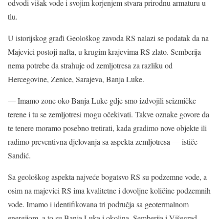
odvodi višak vode i svojim korjenjem stvara prirodnu armaturu u
tlu.
U istorijskog građi Geološkog zavoda RS nalazi se podatak da na
Majevici postoji nafta, u krugim krajevima RS zlato. Semberija
nema potrebe da strahuje od zemljotresa za razliku od
Hercegovine, Zenice, Sarajeva, Banja Luke.
— Imamo zone oko Banja Luke gdje smo izdvojili seizmičke
terene i tu se zemljotresi mogu očekivati. Takve oznake govore da
te tenere moramo posebno tretirati, kada gradimo nove objekte ili
radimo preventivna djelovanja sa aspekta zemljotresa — ističe
Sandić.
Sa geološkog aspekta najveće bogatsvo RS su podzemne vode, a
osim na majevici RS ima kvalitetne i dovoljne količine podzemnih
vode. Imamo i identifikovana tri područja sa geotermalnom
energijom, a to su Banja Luka i okolina, Semberija i Višegrad.