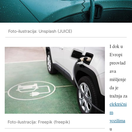
Foto-ilustracija: Unsplash (JUICE)
I dok u
Evropi
preovlad
ava
mišljenje
da je
tražnja za
električni
m
vozilima
Foto-ilustracija: Freepik (freepik)
u