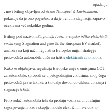
opadanju
, novi brifing objavljen od strane
Transport & Environment
,
pokazuje da je ono pogrešno, a da je trenutna stagnacija zapravo
očekivana već nekoliko godina.
Brifing pod nazivom
Stagnacija i rast: evropsko tržište električnih
vozila
(eng Stagnation and growth: the European EV market),
analizira na koji način regulativa Evropske unija i strategije
proizvođača automobila utiču na tržište
električnih automobila
.
Kako se objašnjava, regulacija Evropske unije o emisijama CO2
za automobile, sprovodi se u petogodišnjim ciklusima, zbog čega
proizvođači prave taktike, a što dalje dovodi do ciklusa ubrzanja i
stagnacije tržišta.
Proizvođači automobila teže da prodaju vozila sa unutrašnjim
sagorijevanjem, kao i skuplje modele električnih, sve dok to