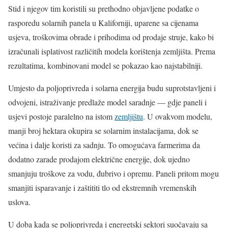
Stid i njegov tim koristili su prethodno objavljene podatke o
rasporedu solarnih panela u Kaliforniji, uparene sa cijenama
usjeva, troškovima obrade i prihodima od prodaje struje, kako bi
izračunali isplativost različitih modela korištenja zemljišta. Prema
rezultatima, kombinovani model se pokazao kao najstabilniji.
Umjesto da poljoprivreda i solarna energija budu suprotstavljeni i
odvojeni, istraživanje predlaže model saradnje — gdje paneli i
usjevi postoje paralelno na istom
zemljištu
. U ovakvom modelu,
manji broj hektara okupira se solarnim instalacijama, dok se
većina i dalje koristi za sadnju. To omogućava farmerima da
dodatno zarade prodajom električne energije, dok ujedno
smanjuju troškove za vodu, đubrivo i opremu. Paneli pritom mogu
smanjiti isparavanje i zaštititi tlo od ekstremnih vremenskih
uslova.
U doba kada se poljoprivreda i energetski sektori suočavaju sa