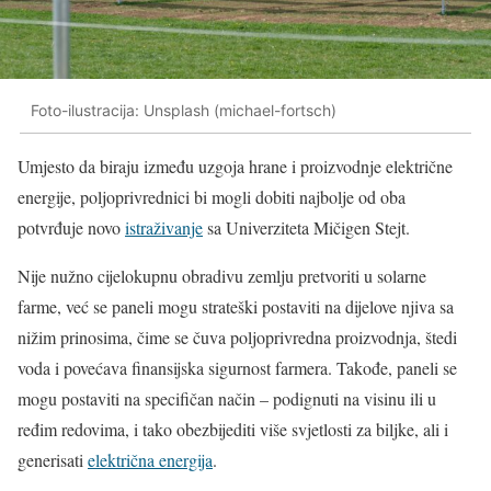
Foto-ilustracija: Unsplash (michael-fortsch)
Umjesto da biraju između uzgoja hrane i proizvodnje električne
energije, poljoprivrednici bi mogli dobiti najbolje od oba
potvrđuje novo
istraživanje
sa Univerziteta Mičigen Stejt.
Nije nužno cijelokupnu obradivu zemlju pretvoriti u solarne
farme, već se paneli mogu strateški postaviti na dijelove njiva sa
nižim prinosima, čime se čuva poljoprivredna proizvodnja, štedi
voda i povećava finansijska sigurnost farmera. Takođe, paneli se
mogu postaviti na specifičan način – podignuti na visinu ili u
ređim redovima, i tako obezbijediti više svjetlosti za biljke, ali i
generisati
električna energija
.