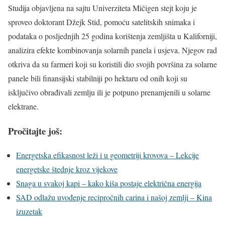
Studija objavljena na sajtu Univerziteta Mičigen stejt koju je
sproveo doktorant Džejk Stid, pomoću satelitskih snimaka i
podataka o posljednjih 25 godina korištenja zemljišta u Kaliforniji,
analizira efekte kombinovanja solarnih panela i usjeva. Njegov rad
otkriva da su farmeri koji su koristili dio svojih površina za solarne
panele bili finansijski stabilniji po hektaru od onih koji su
isključivo obrađivali zemlju ili je potpuno prenamjenili u solarne
elektrane.
Pročitajte još:
Energetska efikasnost leži i u geometriji krovova – Lekcije
energetske štednje kroz vijekove
Snaga u svakoj kapi – kako kiša postaje električna energija
SAD odlažu uvođenje recipročnih carina i našoj zemlji – Kina
izuzetak