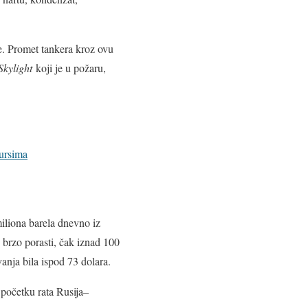
e. Promet tankera kroz ovu
Skylight
koji je u požaru,
ursima
iliona barela dnevno iz
e brzo porasti, čak iznad 100
anja bila ispod 73 dolara.
 početku rata Rusija–