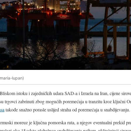
(maria-lupan)
liskom istoku i zajedničkih udara SAD-a i Izraela na Iran, cijene sirov
 su trgovci zabrinuti zbog mogućih poremećaja u tranzitu kroz ključni
asa
takođe snažno porasle uslijed straha od poremećaja u snabdijevanju.
muski moreuz je ključna pomorska ruta, a njegov eventualni prekid preds
 prolazi oko 15 odsto globalnog snabdijevanja naftom, uključujući sirovu