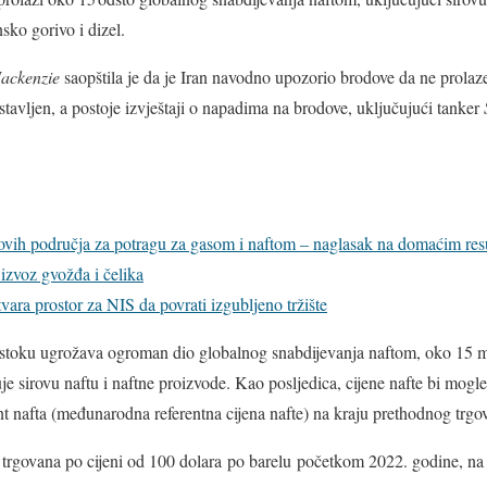
sko gorivo i dizel.
ackenzie
saopštila je da je Iran navodno upozorio brodove da ne prolaz
stavljen, a postoje izvještaji o napadima na brodove, uključujući tanker
vih područja za potragu za gasom i naftom – naglasak na domaćim res
izvoz gvožđa i čelika
tvara prostor za NIS da povrati izgubljeno tržište
stoku ugrožava ogroman dio globalnog snabdijevanja naftom, oko 15 m
uje sirovu naftu i naftne proizvode. Kao posljedica, cijene nafte bi mogl
nt nafta (međunarodna referentna cijena nafte) na kraju prethodnog trgov
e trgovana po cijeni od 100 dolara po barelu početkom 2022. godine, na