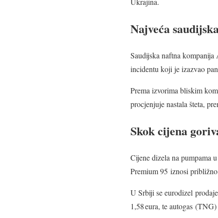
Ukrajina.
Najveća saudijska
Saudijska naftna kompanija A
incidentu koji je izazvao pa
Prema izvorima bliskim kompa
procjenjuje nastala šteta, p
Skok cijena goriv
Cijene dizela na pumpama u 
Premium 95 iznosi približn
U Srbiji se eurodizel prodaj
1,58 eura, te autogas (TNG) 