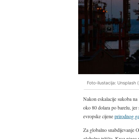
Foto-ilustacija: Unsplash 
Nakon eskalacije sukoba na B
oko 80 dolara po barelu, jer
evropske cijene
prirodnog g
Za globalno snabdijevanje Or
globalna tržišta. Kroz njega