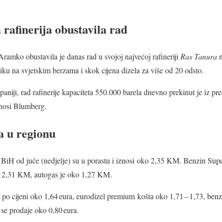
 rafinerija obustavila rad
ramko obustavila je danas rad u svojoj najvećoj rafineriji
Ras Tanura
n
niku na svjetskim berzama i skok cijena dizela za više od 20 odsto.
niji, rad rafinerije kapaciteta 550.000 barela dnevno prekinut je iz pr
renosi Blumberg.
a u regionu
BiH od juče (nedjelje) su u porastu i iznosi oko 2,35 KM. Benzin Sup
o 2,31 KM, autogas je oko 1,27 KM.
e po cijeni oko 1,64 eura, eurodizel premium košta oko 1,71 – 1,73, be
se prodaje oko 0,80 eura.