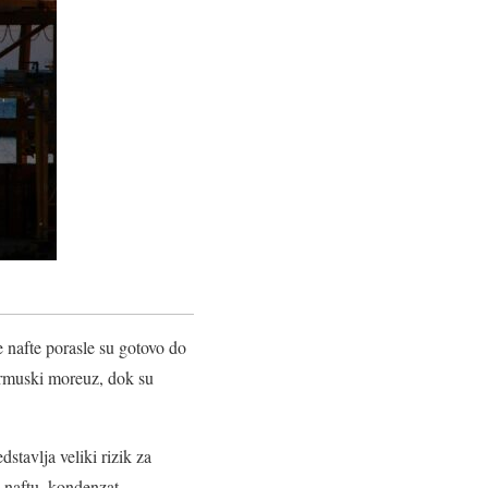
e nafte porasle su gotovo do
 Ormuski moreuz, dok su
tavlja veliki rizik za
 naftu, kondenzat,