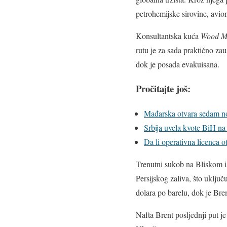
petrohemijske sirovine, avion
Konsultantska kuća
Wood M
rutu je za sada praktično zau
dok je posada evakuisana.
Pročitajte još:
Mađarska otvara sedam no
Srbija uvela kvote BiH na 
Da li operativna licenca o
Trenutni sukob na Bliskom i
Persijskog zaliva, što uključ
dolara po barelu, dok je Bre
Nafta Brent posljednji put j