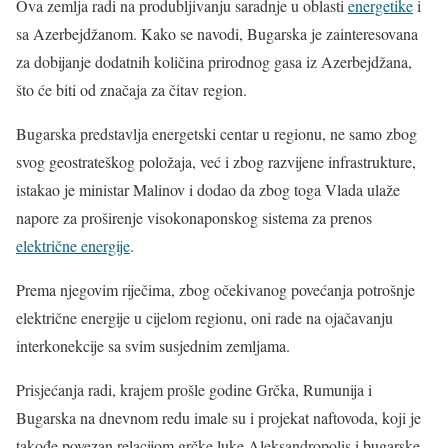
Ova zemlja radi na produbljivanju saradnje u oblasti
energetike
i
sa Azerbejdžanom. Kako se navodi, Bugarska je zainteresovana
za dobijanje dodatnih količina prirodnog gasa iz Azerbejdžana,
što će biti od značaja za čitav region.
Bugarska predstavlja energetski centar u regionu, ne samo zbog
svog geostrateškog položaja, već i zbog razvijene infrastrukture,
istakao je ministar Malinov i dodao da zbog toga Vlada ulaže
napore za proširenje visokonaponskog sistema za prenos
električne energije
.
Prema njegovim riječima, zbog očekivanog povećanja potrošnje
električne energije u cijelom regionu, oni rade na ojačavanju
interkonekcije sa svim susjednim zemljama.
Prisjećanja radi, krajem prošle godine Grčka, Rumunija i
Bugarska na dnevnom redu imale su i projekat naftovoda, koji je
takođe povezan relacijom grčke luke Aleksandropolis i bugarske