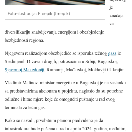
je
Foto-ilustracija: Freepik (freepik)
značaja
za
diversifikaciju snabdijevanja energijom i obezbjeđenje
bezbjednosti regiona.
Njegovom realizacijom obezbijediće se isporuka tečnog
gasa
iz
Sjedinjenih Država i drugih, potrošačima u Srbiji, Bugarskoj,
Sjevernoj Makedoniji
, Rumuniji, Mađarskoj, Moldaviji i Ukrajini.
Vladimir Malinov, ministar energetike u Bugarskoj je na sastanku
sa predstavnicima akcionara u projektu, naglasio da su potrebne
odlučne i hitne mjere koje će omogućiti puštanje u rad ovog
terminala za tečni gas.
Kako se navodi, prvobitnim planom predviđeno je da
infrastruktura bude puštena u rad u aprilu 2024. godine, međutim,