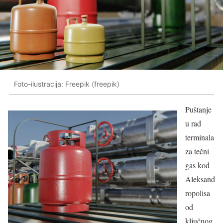
Foto-ilustracija: Freepik (freepik)
Puštanje
u rad
terminala
za tečni
gas kod
Aleksand
ropolisa
od
ključnog