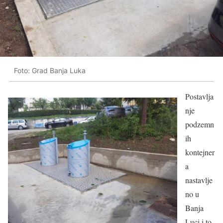
Foto: Grad Banja Luka
Postavlja
nje
podzemn
ih
kontejner
a
nastavlje
no u
Banja
Luci i to