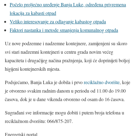
Počelo proljećno uređenje Banja Luke, određena privremena
lokacija za kabasti otpad
Veliko interesovanje za odlaganje kabastog otpada
Faktori nastanka i metode smanjenja komunalnog otpada
Uz nove podzemne i nadzemne kontejnere, zamijenjeni su skoro
svi stari nadzemni kontejneri u centru grada novim većeg
kapaciteta i drugačijeg načina pražnjenja, koji će doprinijeti boljoj
higijeni kontejnerskih mjesta.
Podsjećamo, Banja Luka je dobila i prvo
reciklažno dvorište
, koje
je otvoreno svakim radnim danom u periodu od 11.00 do 19.00
časova, dok je u dane vikenda otvoreno od osam do 16 časova.
Sugrađani sve informacije mogu dobiti i putem broja telefona u
reciklažnom dvorištu: 066/875-207.
Energetski portal