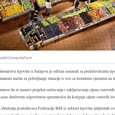
/ElasticComputeFarm
nistarstva trgovine u Sarajevu je održan sastanak sa predstavnicima tr
trani načini za poboljšanje situacije u vezi sa trenutnim cijenama na tr
mnost da se nastavi projekat snižavanja i zaključavanja cijena osnovni
skazao društvenu odgovornost spremnošću da koriguje cijene osnovih živ
Udruženja poslodavaca Federacije BiH iz sektora trgovine pripremiti svo