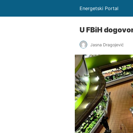
Energetski Portal
U FBiH dogovor
Jasna Dragojević