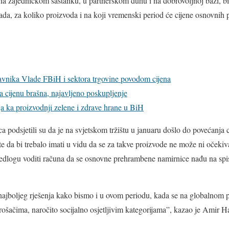
na zajedničkom sastanku, u partnerskom duhu i na dobrovoljnoj bazi, bit
kada, za koliko proizvoda i na koji vremenski period će cijene osnovnih 
avnika Vlade FBiH i sektora trgovine povodom cijena
a cijenu brašna, najavljeno poskupljenje
ja ka proizvodnji zelene i zdrave hrane u BiH
ca podsjetili su da je na svjetskom tržištu u januaru došlo do povećanja
te da bi trebalo imati u vidu da se za takve proizvode ne može ni očekiv
ijedlogu voditi računa da se osnovne prehrambene namirnice nađu na spi
ajboljeg rješenja kako bismo i u ovom periodu, kada se na globalnom p
trošačima, naročito socijalno osjetljivim kategorijama”, kazao je Amir Ha