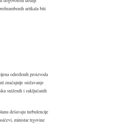
i dogovoreni detalji
prehrambenih artikala biti
 cijena određenih proizvoda
ati značajnije snižavanje
sku sniženih i zaključanih
lanu dešavaju turbulencije
sičevi, ministar trgovine