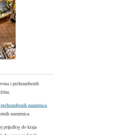
govina i prehrambenih
žištu.
h
prehrambenih namirnica
.
otnih namirnica.
j prijedlog do kraja