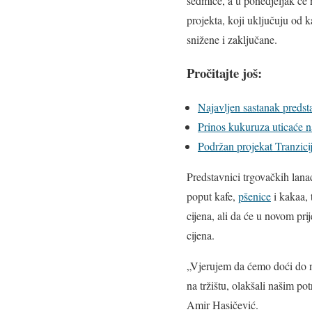
sedmice, a u ponedjeljak će 
projekta, koji uključuju od 
snižene i zaključane.
Pročitajte još:
Najavljen sastanak predst
Prinos kukuruza uticaće n
Podržan projekat Tranzici
Predstavnici trgovačkih lana
poput kafe,
pšenice
i kakaa, 
cijena, ali da će u novom pr
cijena.
„Vjerujem da ćemo doći do n
na tržištu, olakšali našim po
Amir Hasičević.