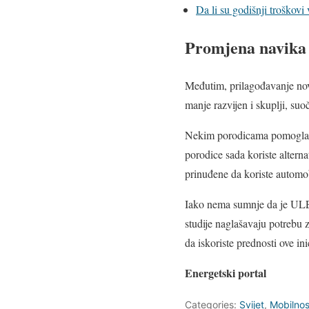
Da li su godišnji troškovi 
Promjena navika 
Međutim, prilagođavanje novi
manje razvijen i skuplji, s
Nekim porodicama pomogla je
porodice sada koriste altern
prinuđene da koriste automob
Iako nema sumnje da je ULEZ 
studije naglašavaju potrebu 
da iskoriste prednosti ove inic
Energetski portal
Categories:
Svijet
,
Mobilnos