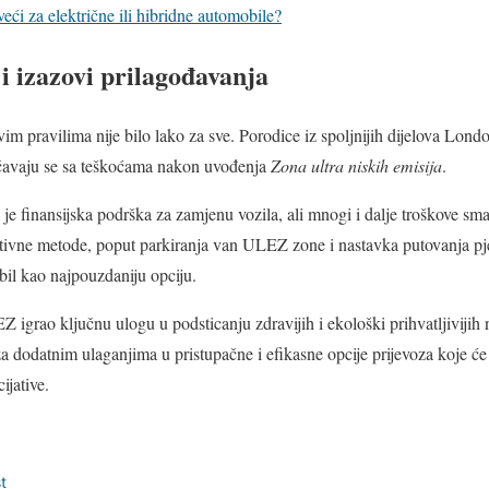
veći za električne ili hibridne automobile?
i izazovi prilagođavanja
m pravilima nije bilo lako za sve. Porodice iz spoljnijih dijelova Lond
uočavaju se sa teškoćama nakon uvođenja
Zona ultra niskih emisija
.
 finansijska podrška za zamjenu vozila, ali mnogi i dalje troškove sma
ativne metode, poput parkiranja van ULEZ zone i nastavka putovanja pje
il kao najpouzdaniju opciju.
igrao ključnu ulogu u podsticanju zdravijih i ekološki prihvatljivijih 
za dodatnim ulaganjima u pristupačne i efikasne opcije prijevoza koje 
ijative.
t