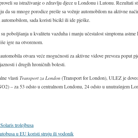
oveli su istraživanje o zdravlju djece u Londonu i Lutonu. Rezultati stu
ju da su mnoge porodice prešle sa vožnje automobilom na aktivne nači
 automobilom, sada koristi bicikl ili ide pješke.
vili su poboljšanja u kvalitetu vazduha i manju učestalost simptoma astme
više igre na otvorenom.
automobila otvara veće mogućnosti za aktivne vidove prevoza poput pješ
aznosti i drugih hroničnih bolesti.
lne vlasti
Transport za London
(Transport for London), ULEZ je dove
NO2) – za 53 odsto u centralnom Londonu, 24 odsto u unutrašnjem Lon
Solaris trolejbusa
tobusa u EU koristi struju ili vodonik