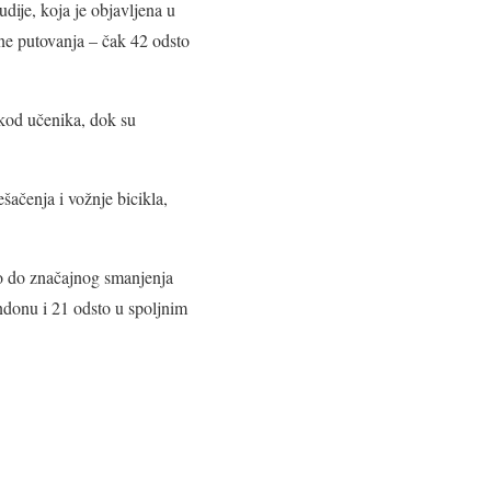
dije, koja je objavljena u
ne putovanja – čak 42 odsto
 kod učenika, dok su
ačenja i vožnje bicikla,
o do značajnog smanjenja
donu i 21 odsto u spoljnim