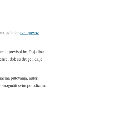
ona, gdje je
javni prevoz
traju previsokim. Pojedine
šice, dok su druge i dalje
načina putovanja, autori
će omogućiti svim porodicama