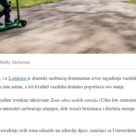
 (Kelly Sikkema)
, i u
Londonu
je drumski saobraćaj dominantan izvor zagađenja vazduha
 ima astmu, a loš kvalitet vazduha dodatno pogoršava ovo stanje.
godine uvedene takozvane
Zone ultra-niskih emisija
(Ultra low emissio
a intenzitet saobraćaja smanjen, dok vozači benzinaca i dizelaša moraju
e uvođenje ovih zona odrazilo na zdravlje djece, naučnici sa Univerzitet