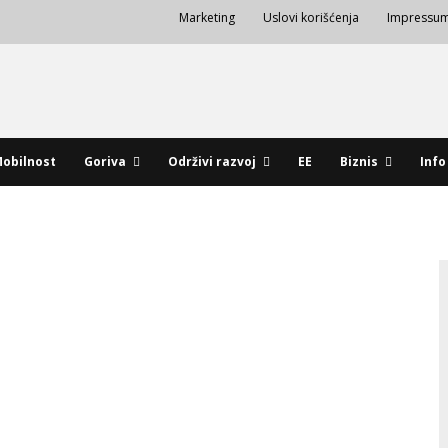
Marketing
Uslovi korišćenja
Impressu
obilnost
Goriva
Održivi razvoj
EE
Biznis
Info