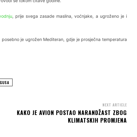
sprovodi se tokom čitave godine.
vodnju
, prije svega zasade maslina, voćnjake, a ugroženo je i
 a posebno je ugrožen Mediteran, gdje je prosječna temperatura
RGUSA
NEXT ARTICLE
KAKO JE AVION POSTAO NARANDŽAST ZBOG
KLIMATSKIH PROMJENA