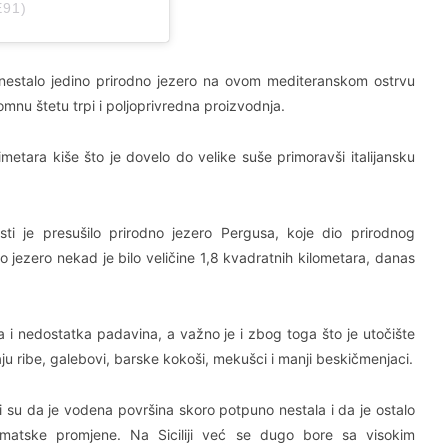
91)
 nestalo jedino prirodno jezero na ovom mediteranskom ostrvu
omnu štetu trpi i poljoprivredna proizvodnja.
imetara kiše što je dovelo do velike suše primoravši italijansku
ti je presušilo prirodno jezero Pergusa, koje dio prirodnog
vo jezero nekad je bilo veličine 1,8 kvadratnih kilometara, danas
 i nedostatka padavina, a važno je i zbog toga što je utočište
ju ribe, galebovi, barske kokoši, mekušci i manji beskičmenjaci.
i su da je vodena površina skoro potpuno nestala i da je ostalo
imatske promjene. Na Siciliji već se dugo bore sa visokim