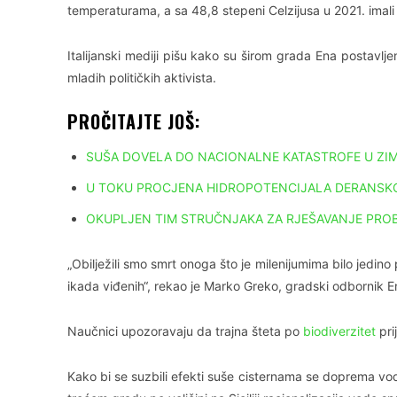
temperaturama, a sa 48,8 stepeni Celzijusa u 2021. imali
Italijanski mediji pišu kako su širom grada Ena postavlje
mladih političkih aktivista.
PROČITAJTE JOŠ:
SUŠA DOVELA DO NACIONALNE KATASTROFE U ZI
U TOKU PROCJENA HIDROPOTENCIJALA DERANSKO
OKUPLJEN TIM STRUČNJAKA ZA RJEŠAVANJE PROB
„Obilježili smo smrt onoga što je milenijumima bilo jedino 
ikada viđenih“, rekao je Marko Greko, gradski odbornik E
Naučnici upozoravaju da trajna šteta po
biodiverzitet
pri
Kako bi se suzbili efekti suše cisternama se doprema vo