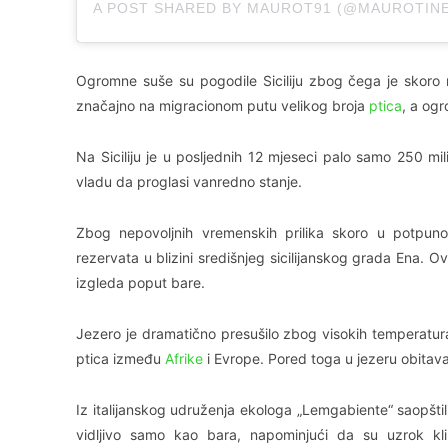
A POST SHARED BY MAUROT91 (@MAUROTINE
Ogromne suše su pogodile Siciliju zbog čega je skoro
značajno na migracionom putu velikog broja
ptica
, a ogr
Na Siciliju je u posljednih 12 mjeseci palo samo 250 mil
vladu da proglasi vanredno stanje.
Zbog nepovoljnih vremenskih prilika skoro u potpunos
rezervata u blizini središnjeg sicilijanskog grada Ena. O
izgleda poput bare.
Jezero je dramatično presušilo zbog visokih temperatura
ptica između
Afrike
i Evrope. Pored toga u jezeru obitava
Iz italijanskog udruženja ekologa „Lemgabiente“ saopštil
vidljivo samo kao bara, napominjući da su uzrok kl