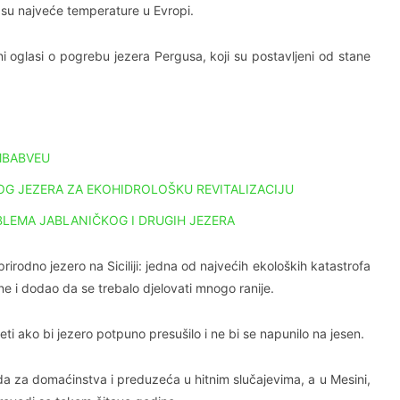
 su najveće temperature u Evropi.
ni oglasi o pogrebu jezera Pergusa, koji su postavljeni od stane
MBABVEU
G JEZERA ZA EKOHIDROLOŠKU REVITALIZACIJU
LEMA JABLANIČKOG I DRUGIH JEZERA
prirodno jezero na Siciliji: jedna od najvećih ekoloških katastrofa
ne i dodao da se trebalo djelovati mnogo ranije.
jeti ako bi jezero potpuno presušilo i ne bi se napunilo na jesen.
da za domaćinstva i preduzeća u hitnim slučajevima, a u Mesini,