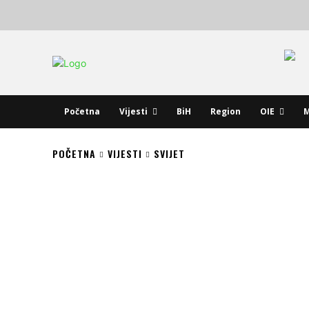
Početna
Vijesti
BiH
Region
OIE
M
POČETNA
VIJESTI
SVIJET