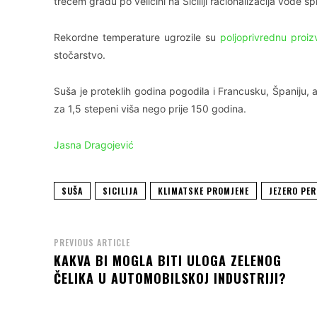
trećem gradu po veličini na Siciliji racionalizacija vode 
Rekordne temperature ugrozile su
poljoprivrednu proiz
stočarstvo.
Suša je proteklih godina pogodila i Francusku, Španiju,
za 1,5 stepeni viša nego prije 150 godina.
Jasna Dragojević
SUŠA
SICILIJA
KLIMATSKE PROMJENE
JEZERO PE
PREVIOUS ARTICLE
KAKVA BI MOGLA BITI ULOGA ZELENOG
ČELIKA U AUTOMOBILSKOJ INDUSTRIJI?